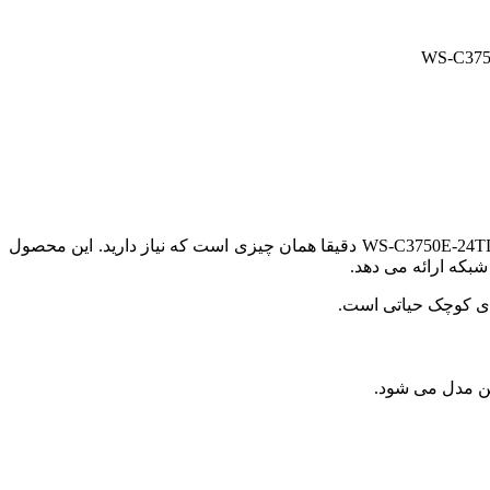
اگر به دنبال سوئیچی با کارایی فوق العاده و مناسب برای Backbone شبکه‌ های کوچک تا متوسط هستید، سوئیچ شبکه سیسکو 24 پورت WS-C3750E-24TD-S دقیقا همان چیزی است که نیاز دارید. این محصول