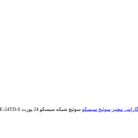
سوئیچ سیسکو
سوئیچ شبکه سیسکو 24 پورت WS-C3750E-24TD-S استوک