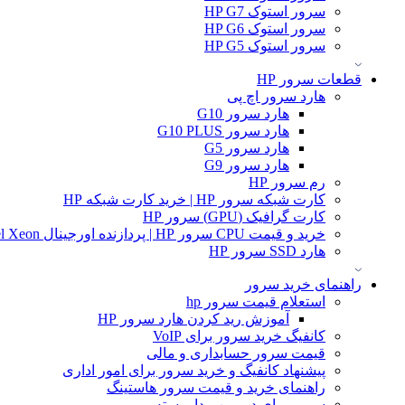
سرور استوک HP G7
سرور استوک HP G6
سرور استوک HP G5
قطعات سرور HP
هارد سرور اچ پی
هارد سرور G10
هارد سرور G10 PLUS
هارد سرور G5
هارد سرور G9
رم سرور HP
کارت شبکه سرور HP | خرید کارت شبکه HP
کارت گرافیک (GPU) سرور HP
خرید و قیمت CPU سرور HP | پردازنده اورجینال Intel Xeon و AMD EPYC
هارد SSD سرور HP
راهنمای خرید سرور
استعلام قیمت سرور hp
آموزش ريد كردن هارد سرور HP
کانفیگ خرید سرور برای VoIP
قیمت سرور حسابداری و مالی
پیشنهاد کانفیگ و خرید سرور برای امور اداری
راهنمای خرید و قیمت سرور هاستینگ
سرور برای دوربین مدار بسته