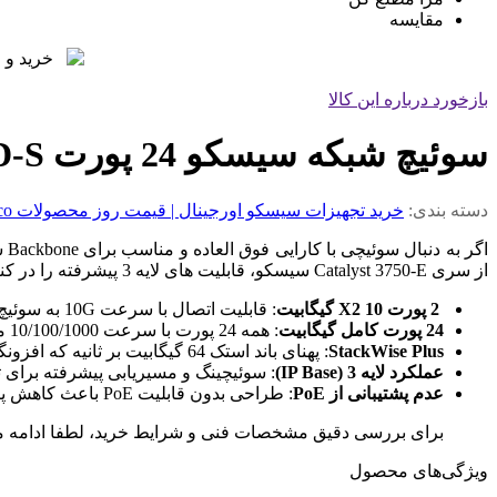
مقایسه
بازخورد درباره این کالا
سوئیچ شبکه سیسکو 24 پورت WS-C3750E-24TD-S استوک
دسته بندی:
خرید تجهیزات سیسکو اورجینال | قیمت روز محصولات Cisco با گارانتی معتبر
از سری Catalyst 3750-E سیسکو، قابلیت‌ های لایه 3 پیشرفته را در کنار پورت‌ های 10 گیگابیت اترنت Uplink برای اتصال پرسرعت به هسته شبکه ارائه می‌ دهد.
2 پورت X2 10 گیگابیت
: قابلیت اتصال با سرعت 10G به سوئیچ‌ های لایه بالاتر یا سرورهای اصلی، که برای پهنای باند زیاد و دیتاسنترهای کوچک حیاتی است.
24 پورت کامل گیگابیت
: همه 24 پورت با سرعت 10/100/1000 مگابیت بر ثانیه، برای انتقال داده با سرعت بالا میان کاربران.
StackWise Plus
: پهنای باند استک 64 گیگابیت بر ثانیه که افزونگی کامل و مدیریت متمرکز حداکثر 9 سوئیچ را تضمین می‌ کند.
عملکرد لایه 3 (IP Base)
: سوئیچینگ و مسیریابی پیشرفته برای تفکیک ترافیک شبکه (N
عدم پشتیبانی از PoE
: طراحی بدون قابلیت PoE باعث کاهش پیچیدگی، مصرف برق و در نتیجه کاهش قیمت سوئیچ سیسکو استوک این مدل می‌ شود.
برای بررسی دقیق مشخصات فنی و شرایط خرید، لطفا ادامه محت
ویژگی‌های محصول