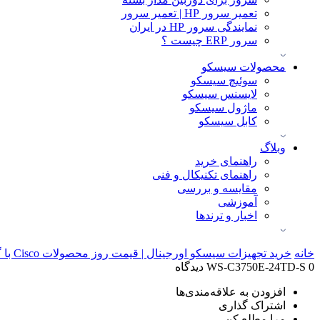
تعمیر سرور HP | تعمیر سرور
نمایندگی سرور HP در ایران
سرور ERP چیست ؟
محصولات سیسکو
سوئیچ سیسکو
لایسنس سیسکو
ماژول سیسکو
کابل سیسکو
وبلاگ
راهنمای خرید
راهنمای تکنیکال و فنی
مقایسه و بررسی
آموزشی
اخبار و ترندها
خانه
خرید تجهیزات سیسکو اورجینال | قیمت روز محصولات Cisco با گارانتی معتبر
0 دیدگاه
WS-C3750E-24TD-S
افزودن به علاقه‌مندی‌ها
اشتراک گذاری
مرا مطلع کن