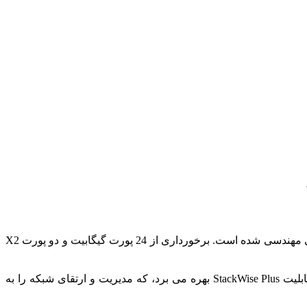
شناخته می‌ شود که برای لایه Access و Distribution در شبکه‌ های سازمانی مهندسی شده است. برخورداری از 24 پورت گیگابیت و دو پورت X2
با پهنای باند 10G، این محصول را به یک گزینه عالی برای اتصال سرورها و تجهیزات با پهنای باند بالا تبدیل می‌ کند. همچنین این سوئیچ از قابلیت StackWise Plus بهره می‌ برد، که مدیریت و ارتقای شبکه را به