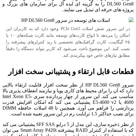
DL560 Gen8 را به گزینه ای ایده آل برای سازمان های بزرگ و
پروژه های حرفه ای تبدیل می نمایند.
در این سرور شش اسلات PCIe Gen3 وجود دارد که به کاربران این
امکان را می‌دهد تا انواع کارت‌های توسعه مانند کارت شبکه‌های ۱۰ یا
۲۵ گیگابیت، کارت گرافیک‌های تخصصی یا رید کنترلرهای پیشرفته را
نصب کنند. این موضوع باعث می‌شود که کاربر بتواند دستگاه را دقیقاً
مطابق نیازهای خاص خود پیکربندی کند.
قطعات قابل ارتقاء و پشتیبانی سخت افزار
سرور HP DL560 Gen8 از نظر سخت افزار قابلیت ارتقاء بالایی
دارد که آن را برای محیط های کاری پویا و نیازمند انعطاف پذیری بالا
مناسب می کند. این سرور از چهار پردازنده سری Intel Xeon E5-
4600 یا E5-4600 v2 پشتیبانی می کند که امکان افزایش قدرت
پردازشی را فراهم می آورد. همچنین تا 48 اسلات حافظه DIMM
برای نصب حداکثر 1.5 ترابایت رم در این سرور تعبیه شده است.
از نظر ذخیره سازی، این مدل از 5 درایو SFF SAS پشتیبانی می کند
که با استفاده از کنترلر RAID پیشرفته Smart Array P420i می توان
امنیت و عملکرد ذخیره سازی را بهبود داد. امکان اضافه کردن