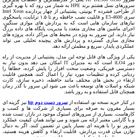
سرورهای نسل هشتم برند HPE به شمار می رود که با بهره گیری
از طراحی فشرده ۲ یونیتی، پشتیبانی از چهار پردازنده Intel Xeon
سری E5-4600 و قابلیت نصب حافظه رم تا ۱.۵ ترابایت، پاسخگوی
نیازهای سازمان هایی است که به پردازش های موازی سنگین،
اجرای ماشین های مجازی متعدد یا مدیریت پایگاه های داده بزرگ
نیاز دارند. این سرور به ویژه در محیط های مراکز داده، پروژه های
مجازی سازی گسترده و پردازش های پیچیده تحلیلی می تواند
عملکردی پایدار، سریع و مطمئن ارائه دهد.
یکی از ویژگی های قابل توجه این مدل، پشتیبانی از مدیریت از راه
دور iLO4 است که به مدیران IT امکان می دهد بدون نیاز به
دسترسی فیزیکی، وضعیت سخت افزار را پایش کرده، خطاها را
ردیابی کرده و تنظیمات مورد نیاز را اعمال کنند. همچنین قابلیت
ارتقاء در بخش های مختلف مانند حافظه، ذخیره سازی، کارت
شبکه و اسلات های توسعه باعث می شود این سرور با گذر زمان
همچنان قابل استفاده و به روز باشد.
در کنار خرید نسخه نو، استفاده از
سرور دست دوم hp
نیز گزینه ای
بسیار مقرون به صرفه برای بسیاری از شرکت ها و کسب و
کارهاست. بسیاری از سرورهای استوک موجود در بازار، تست شده
و با گارانتی معتبر ارائه می شوند و می توانند همان کیفیت عملکرد
سرور نو را با هزینه ای بسیار پایین تر تضمین کنند. اگر به دنبال
توازن میان قدرت پردازش، قابلیت ارتقاء و کاهش هزینه هستید،