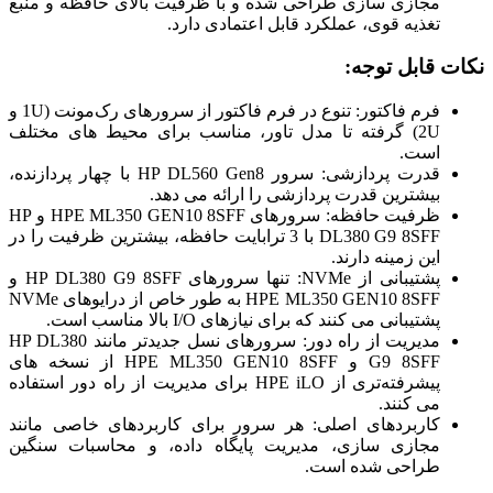
مجازی سازی طراحی شده و با ظرفیت بالای حافظه و منبع
تغذیه قوی، عملکرد قابل اعتمادی دارد.
نکات قابل توجه:
فرم فاکتور: تنوع در فرم فاکتور از سرورهای رک‌مونت (1U و
2U) گرفته تا مدل تاور، مناسب برای محیط های مختلف
است.
قدرت پردازشی: سرور HP DL560 Gen8 با چهار پردازنده،
بیشترین قدرت پردازشی را ارائه می دهد.
ظرفیت حافظه: سرورهای HPE ML350 GEN10 8SFF و HP
DL380 G9 8SFF با 3 ترابایت حافظه، بیشترین ظرفیت را در
این زمینه دارند.
پشتیبانی از NVMe: تنها سرورهای HP DL380 G9 8SFF و
HPE ML350 GEN10 8SFF به طور خاص از درایوهای NVMe
پشتیبانی می کنند که برای نیازهای I/O بالا مناسب است.
مدیریت از راه دور: سرورهای نسل جدیدتر مانند HP DL380
G9 8SFF و HPE ML350 GEN10 8SFF از نسخه های
پیشرفته‌تری از HPE iLO برای مدیریت از راه دور استفاده
می کنند.
کاربردهای اصلی: هر سرور برای کاربردهای خاصی مانند
مجازی سازی، مدیریت پایگاه داده، و محاسبات سنگین
طراحی شده است.