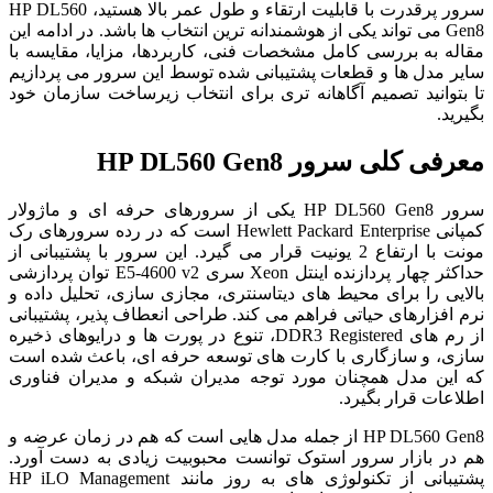
سرور پرقدرت با قابلیت ارتقاء و طول عمر بالا هستید، HP DL560
Gen8 می تواند یکی از هوشمندانه ترین انتخاب ها باشد. در ادامه این
مقاله به بررسی کامل مشخصات فنی، کاربردها، مزایا، مقایسه با
سایر مدل ها و قطعات پشتیبانی شده توسط این سرور می پردازیم
تا بتوانید تصمیم آگاهانه تری برای انتخاب زیرساخت سازمان خود
بگیرید.
معرفی کلی سرور HP DL560 Gen8
سرور HP DL560 Gen8 یکی از سرورهای حرفه ای و ماژولار
کمپانی Hewlett Packard Enterprise است که در رده سرورهای رک
مونت با ارتفاع 2 یونیت قرار می گیرد. این سرور با پشتیبانی از
حداکثر چهار پردازنده اینتل Xeon سری E5-4600 v2 توان پردازشی
بالایی را برای محیط های دیتاسنتری، مجازی سازی، تحلیل داده و
نرم افزارهای حیاتی فراهم می کند. طراحی انعطاف پذیر، پشتیبانی
از رم های DDR3 Registered، تنوع در پورت ها و درایوهای ذخیره
سازی، و سازگاری با کارت های توسعه حرفه ای، باعث شده است
که این مدل همچنان مورد توجه مدیران شبکه و مدیران فناوری
اطلاعات قرار بگیرد.
HP DL560 Gen8 از جمله مدل هایی است که هم در زمان عرضه و
هم در بازار سرور استوک توانست محبوبیت زیادی به دست آورد.
پشتیبانی از تکنولوژی های به روز مانند HP iLO Management