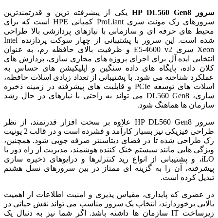
سرور HP DL560 Gen8
یکی از پیشرفته ترین و قدرتمندترین
سرورهای رک مونت سری ProLiant کمپانی HPE است که برای
محیط های حرفه ای و سازمانی با نیازهای پردازشی بالا طراحی
شده است. این سرور با پشتیبانی از چهار سوکت پردازنده Intel
Xeon سری E5-4600 v2 و ظرفیت بالای حافظه رم، به عنوان
انتخابی ایده آل برای اجرای پروژه های مجازی سازی، پردازش های
کلان داده، پایگاه های داده سنگین و اپلیکیشن های حساس به
عملکرد شناخته می شود. با پشتیبانی از تعداد زیادی اسلات حافظه،
اسلات های توسعه PCIe و قابلیت های پیشرفته در زمینه ذخیره
سازی، DL560 Gen8 می تواند به راحتی با نیازهای در حال رشد
سازمان ها هماهنگ شود.
سرور HP DL560 Gen8 علاوه بر سخت افزار قدرتمند، از نظر
طراحی فیزیکی نیز بسیار کارآمد و فشرده است و در قالب 2 یونیت
رک طراحی شده تا در فضای دیتاسنتر صرفه جویی شود. همچنین،
ویژگی هایی مانند سیستم خنک کننده هوشمند، مدیریت از راه دور با
iLO، و پشتیبانی از انواع رید کنترلرها و درایوهای ذخیره سازی
پیشرفته، آن را به گزینه ای ممتاز در بین سرورهای نسل هشتم
تبدیل کرده است.
در عصری که پایداری، مقیاس پذیری و امنیت اطلاعات از اهمیت
بالایی برخوردارند، انتخاب یک سرور مناسب می تواند نقش حیاتی در
زیرساخت IT سازمان ها داشته باشد. اگر شما نیز به دنبال یک