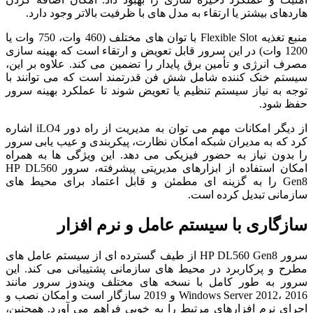
هاردهای بیشتر یا ارتقاء به مدل های با ظرفیت بالاتر وجود دارد.
منبع تغذیه Flexible Slot با توان های مختلف (460 وات، 750 وات یا
1200 وات) در این سرور قابل تعویض و ارتقاء است که بهینه سازی
مصرف انرژی و تأمین برق پایدار را تضمین می کند. علاوه بر این،
سیستم خنک کننده شامل شش فن قدرتمند است که می توانند با
توجه به نیاز سیستم تنظیم یا تعویض شوند تا عملکرد بهینه سرور
حفظ شود.
از دیگر امکانات مهم می توان به مدیریت از راه دور iLO4 اشاره
کرد که به مدیران شبکه امکان نظارت، پیکربندی و عیب یابی سرور
را بدون نیاز به حضور فیزیکی می دهد. این ویژگی ها به همراه
امکان استفاده از ابزارهای مدیریتی پیشرفته، سرور HP DL560
Gen8 را به گزینه ای مطمئن و قابل اعتماد برای محیط های
سازمانی تبدیل کرده است.
سازگاری با سیستم عامل و نرم افزار
سرور HP DL560 Gen8 از طیف گسترده ای از سیستم عامل های
مطرح و پرکاربرد در محیط های سازمانی پشتیبانی می کند. این
سرور به طور کامل با نسخه های مختلف ویندوز سرور مانند
Windows Server 2012، 2016 و 2019 سازگار است و امکان نصب و
اجرای نرم افزارهای مرتبط را به خوبی فراهم می آورد. همچنین،