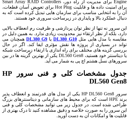
Engine برای مدیریت از راه دور، Smart Array RAID Controllers
برای امنیت داده ها و قابلیت Hot Plug برای تعویض آسان قطعات،
آن را به انتخابی مناسب برای سازمان هایی تبدیل کرده است که به
دنبال عملکرد بالا و پایداری در زیرساخت سروری خود هستند.
این سرور نه تنها از نظر توان پردازشی و ظرفیت رم انعطاف بالایی
دارد، بلکه از نظر ارتقاء نیز محدودیت زیادی ندارد. به همین دلیل در
مقایسه با مدل هایی مثل
DL380 G10
یا
DL380 G9
همچنان می
تواند در بسیاری از پروژه ها نقش مؤثری ایفا کند. اگر در حال
بررسی گزینه های مختلف برای راه اندازی یا ارتقاء زیرساخت شبکه
یا دیتاسنتر خود هستید، DL560 Gen8 یکی از بهترین گزینه ها در بین
سرورهای نسل هشتم اچ پی به شمار می آید.
جدول مشخصات کلی و فنی سرور HP
DL560 Gen8
سرور HP DL560 Gen8 یکی از مدل های قدرتمند و انعطاف پذیر
برند HPE است که برای محیط های سازمانی و دیتاسنترهای بزرگ
طراحی شده است. در جدول زیر می توانید مشخصات کلی و فنی
این سرور را به صورت خلاصه و دقیق مشاهده کنید تا درک بهتری از
قابلیت ها و امکانات آن به دست آورید.