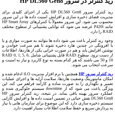
رید کنترلر در سرور HP DL560 Gen8
رید کنترلر سرور HP DL560 Gen8 یکی از اجزای کلیدی برای
مدیریت فضای ذخیره سازی و افزایش امنیت داده ها در این سرور
محسوب می شود. این سرور معمولاً با کنترلرهای HP Smart Array
مانند P420i عرضه می شود که توانایی پشتیبانی از سطوح مختلف
RAID را دارد.
وجود رید کنترلر باعث می شود داده ها بتوانند به صورت موازی و یا
با افزونگی در چندین هارد ذخیره شوند تا هم سرعت خواندن و
نوشتن افزایش یابد و هم در صورت خرابی یکی از هاردها، اطلاعات
از دست نرود. سطوح RAID قابل پشتیبانی شامل RAID 0, 1, 5, 6,
10 و 50 می باشند که هر کدام بسته به نوع کاربرد و نیاز به امنیت و
سرعت انتخاب می شوند.
رید کنترلر سرور HP
همچنین با نرم افزار مدیریت iLO ادغام شده و
امکان مانیتورینگ وضعیت هاردها، سلامت آرایه ها و اجرای عملیات
تعمیر و نگهداری را به صورت ساده و کارآمد فراهم می کند. این
ویژگی باعث می شود که از downtime سیستم جلوگیری شده و
عملکرد سرور بهینه باقی بماند. در نتیجه، رید کنترلر سرور HP
DL560 Gen8 نقش حیاتی در تضمین امنیت داده ها و افزایش کارایی
سیستم ذخیره سازی دارد که این موضوع برای سازمان هایی با نیاز
به پردازش سریع و حفظ سلامت اطلاعات بسیار اهمیت دارد.