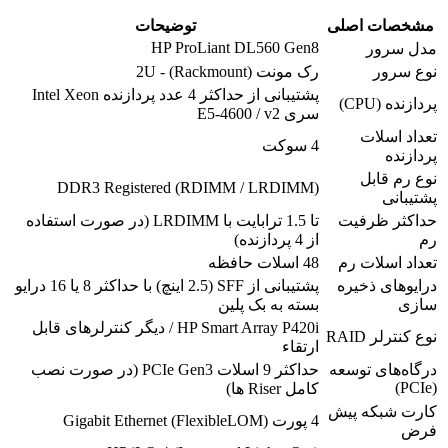
مشخصات اصلی
توضیحات
HP ProLiant DL560 Gen8
مدل سرور
نوع سرور
رک مونت (Rackmount) - 2U
پشتیبانی از حداکثر 4 عدد پردازنده Intel Xeon
پردازنده (CPU)
سری E5-4600 / v2
تعداد اسلات
4 سوکت
پردازنده
نوع رم قابل
DDR3 Registered (RDIMM / LRDIMM)
پشتیبانی
حداکثر ظرفیت
تا 1.5 ترابایت با LRDIMM (در صورت استفاده
رم
از 4 پردازنده)
تعداد اسلات رم
48 اسلات حافظه
درایوهای ذخیره
پشتیبانی از SFF (2.5 اینچ) با حداکثر 8 یا 16 درایو
سازی
بسته به بک پلین
HP Smart Array P420i / دیگر کنترلرهای قابل
نوع کنترلر RAID
ارتقاء
درگاه‌های توسعه
حداکثر 9 اسلات PCIe Gen3 (در صورت نصب
(PCIe)
کامل Riser ها)
کارت شبکه پیش
4 پورت Gigabit Ethernet (FlexibleLOM)
فرض