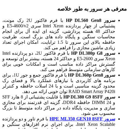
معرفی هر سرور به طور خلاصه
سرور HP DL560 Gen8
با فرم فاکتور 2U رک مونت،
پشتیبانی از چهار پردازنده Intel Xeon سری E5-4600/v2 و
حداکثر 48 هسته پردازشی، گزینه ای ایده آل برای انجام
محاسبات سنگین و پایگاه داده های بزرگ است. ظرفیت
حافظه بالای این سرور تا 1.5 ترابایت، امکان اجرای تعداد
زیادی ماشین مجازی را فراهم می کند.
سرور HP DL380p G8
با فرم فاکتور 2U، دو پردازنده Intel
Xeon سری E5-2600 و حداکثر 24 هسته، بیشتر برای توسعه و
گسترش مراکز داده مناسب است و امکانات خوبی برای
کارهای سازمانی متوسط فراهم می کند.
سرور HP DL360p Gen8
با فرم فاکتور جمع و جور 1U، برای
برنامه های کاربردی با نیازهای عملکرد بالا و فضای رک
محدود گزینه مناسبی است و با 24 اسلات حافظه و کنترلر
RAID Smart Array P420i توان خوبی ارائه می دهد.
سرور HP DL380 G9 8SFF
با قابلیت پشتیبانی از 8 هارد SFF
و 24 DIMM حافظه DDR4، گزینه ای قدرتمند برای مجازی
سازی و مدیریت پایگاه داده در مراکز داده متوسط تا بزرگ
محسوب می شود.
سرور HPE ML350 GEN10 8SFF
با فرم تاور و دو پردازنده
Intel Xeon Scalable، برای اجرای نرم افزارهای سنگین و