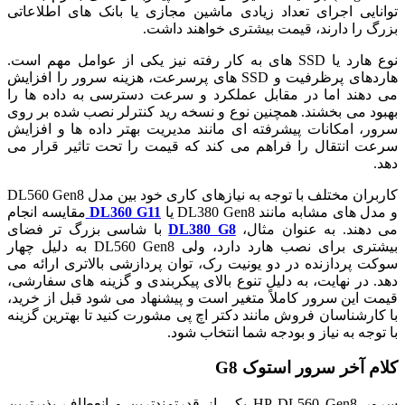
توانایی اجرای تعداد زیادی ماشین مجازی یا بانک های اطلاعاتی
بزرگ را دارند، قیمت بیشتری خواهند داشت.
نوع هارد یا SSD های به کار رفته نیز یکی از عوامل مهم است.
هاردهای پرظرفیت و SSD های پرسرعت، هزینه سرور را افزایش
می دهند اما در مقابل عملکرد و سرعت دسترسی به داده ها را
بهبود می بخشند. همچنین نوع و نسخه رید کنترلر نصب شده بر روی
سرور، امکانات پیشرفته ای مانند مدیریت بهتر داده ها و افزایش
سرعت انتقال را فراهم می کند که قیمت را تحت تاثیر قرار می
دهد.
کاربران مختلف با توجه به نیازهای کاری خود بین مدل DL560 Gen8
و مدل های مشابه مانند DL380 Gen8 یا
DL360 G11
مقایسه انجام
می دهند. به عنوان مثال،
DL380 G8
با شاسی بزرگ تر فضای
بیشتری برای نصب هارد دارد، ولی DL560 Gen8 به دلیل چهار
سوکت پردازنده در دو یونیت رک، توان پردازشی بالاتری ارائه می
دهد. در نهایت، به دلیل تنوع بالای پیکربندی و گزینه های سفارشی،
قیمت این سرور کاملاً متغیر است و پیشنهاد می شود قبل از خرید،
با کارشناسان فروش مانند دکتر اچ پی مشورت کنید تا بهترین گزینه
با توجه به نیاز و بودجه شما انتخاب شود.
کلام آخر سرور استوک G8
سرور HP DL560 Gen8 یکی از قدرتمندترین و انعطاف پذیرترین