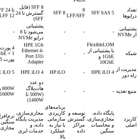
8 SFF (قابل
تعداد
8
8 SFF
5 SFF SAS
گسترش تا 24
12 LFF
LFF/SFF
درایو‌ها
SFF)
پشتیبانی
پشتیبانی
-
-
-
-
می‌شود تا 8
از NVMe
درایو NVMe
FlexibleLOM
HPE 1Gb
4 پورت
با پشتیبانی از
Ethernet 4-
شبکه
-
-
bE + 1
Port 331i
1GbE و
پورت iLO 5
Adapter
10GbE
مدیریت از
 iLO 5
HPE iLO 4
HP iLO
-
HPE iLO 4
راه دور
دو عدد
هات‌پلاگ
800W
-
-
-
منبع تغذیه
1600W
(500W تا
1400W)
برنامه‌های
پایگاه داده،
توسعه و
کاربردی
مجازی‌سازی،
نرم‌افز
کاربرد
مجازی‌سازی،
گسترش
سازمانی
مدیریت پایگاه
سنگین 
اصلی
و محاسبات
مراکز
با نیاز به
داده، و
مجازی‌
سنگین
داده
عملکرد
خدمات ابری
بالا