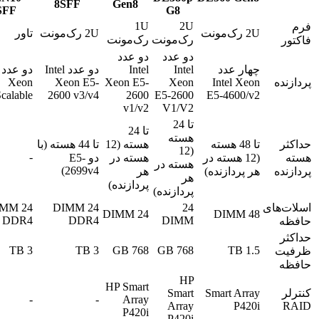
8SFF
Gen8
SFF
G8
1U
2U
فرم
2U رک‌مونت
2U رک‌مونت
تاور
رک‌مونت
رک‌مونت
فاکتور
دو عدد
دو عدد
چهار عدد
Intel
Intel
دو عدد Intel
پردازنده
Intel Xeon
Xeon
Xeon E5-
Xeon E5-
Xeon
calable
2600 v3/v4
2600
E5-2600
E5-4600/v2
v1/v2
V1/V2
تا 24
تا 24
هسته
حداکثر
تا 48 هسته
هسته (12
تا 44 هسته (با
(12
-
هسته
(12 هسته در
هسته در
دو E5-
هسته در
2699v4)
پردازنده
هر پردازنده)
هر
هر
پردازنده)
پردازنده)
اسلات‌های
24
24 DIMM
 DIMM
24 DIMM
48 DIMM
DDR4
DDR4
DIMM
حافظه
حداکثر
3 TB
3 TB
768 GB
768 GB
1.5 TB
ظرفیت
حافظه
HP
HP Smart
کنترلر
Smart Array
Smart
-
-
Array
Array
P420i
RAID
P420i
P420i