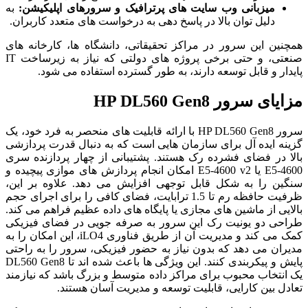
میزبانی وب سایت های پرترافیک و سرورهای اپلیکیشن:
به
دلیل توان بالا در پاسخ دهی به درخواست های متعدد کاربران.
همچنین این سرور در مراکز تحقیقاتی، دانشگاه ها، کارخانه های
صنعتی، و حتی برخی پروژه های دولتی که نیاز به زیرساخت IT
پایدار و قابل توسعه دارند، به طور گسترده استفاده می شود.
مزایای سرور HP DL560 Gen8
سرور HP DL560 Gen8 با ارائه قابلیت های منحصر به فرد خود، یک
گزینه ایده آل برای سازمان هایی است که به دنبال قدرت پردازشی
بالا در فضای فشرده رک هستند. پشتیبانی از چهار پردازنده سری
E5-4600 یا E5-4600 v2 امکان انجام پردازش های موازی پیچیده و
سنگین را به شکل قابل توجهی افزایش می دهد. علاوه بر این،
ظرفیت حافظه رم تا 1.5 ترابایت، فضای کافی را برای اجرای حجم
بالایی از ماشین های مجازی یا پایگاه های داده عظیم فراهم می کند.
طراحی دو یونیت رک این سرور به صرفه جویی در فضای فیزیکی
کمک می کند و مدیریت آن از طریق فناوری iLO4، این امکان را به
مدیران می دهد که بدون نیاز به حضور فیزیکی، سرور را به راحتی
پایش و پیکربندی کنند. این ویژگی ها باعث شده اند تا DL560 Gen8
یک انتخاب محبوب برای مراکز داده متوسط و بزرگ باشد که نیازمند
تعادل بین کارایی، قابلیت توسعه و مدیریت آسان هستند.