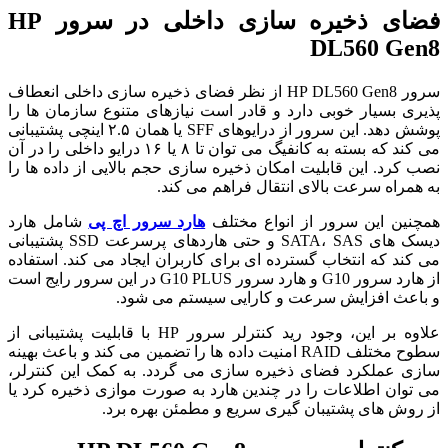
فضای ذخیره سازی داخلی در سرور HP
DL560 Gen8
سرور HP DL560 Gen8 از نظر فضای ذخیره سازی داخلی انعطاف
پذیری بسیار خوبی دارد و قادر است نیازهای متنوع سازمان ها را
پوشش دهد. این سرور از درایوهای SFF یا همان ۲.۵ اینچی پشتیبانی
می کند که بسته به کانفیگ می توان تا ۸ یا ۱۶ درایو داخلی را در آن
نصب کرد. این قابلیت امکان ذخیره سازی حجم بالایی از داده ها را
به همراه سرعت بالای انتقال فراهم می کند.
همچنین این سرور از انواع مختلف
هارد سرور اچ پی
شامل هارد
دیسک های SATA، SAS و حتی هاردهای پرسرعت SSD پشتیبانی
می کند که انتخاب گسترده ای برای کاربران ایجاد می کند. استفاده
از هارد سرور G10 و هارد سرور G10 PLUS در این سرور رایج است
و باعث افزایش سرعت و کارایی سیستم می شود.
علاوه بر این، وجود رید کنترلر سرور HP با قابلیت پشتیبانی از
سطوح مختلف RAID امنیت داده ها را تضمین می کند و باعث بهینه
سازی عملکرد فضای ذخیره سازی می گردد. به کمک این کنترلر،
می توان اطلاعات را در چندین هارد به صورت موازی ذخیره کرد یا
از روش های پشتیبان گیری سریع و مطمئن بهره برد.