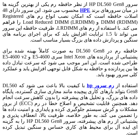
سرور HP DL560 Gen8 از نظر حافظه رم یکی از بهترین گزینه ها
در میان سرورهای برند
HPE
محسوب می شود. این سرور دارای 48
اسلات حافظه است که امکان نصب انواع رم های Registered
DIMM (RDIMM) و Load Reduced DIMM (LRDIMM) را فراهم
می کند. با استفاده از رم های LRDIMM، ظرفیت حافظه این سرور
می تواند تا 1.5 ترابایت افزایش یابد که برای اجرای برنامه های
سنگین و پردازش داده های بزرگ بسیار مناسب است.
حافظه رم در DL560 Gen8 به صورت کاملاً بهینه شده برای
پشتیبانی از پردازنده های Intel Xeon سری E5-4600 و E5-4600 v2
طراحی شده است. این امر موجب می شود که سرعت تبادل داده
ها بین پردازنده و حافظه به شکل قابل توجهی افزایش یابد و عملکرد
کلی سرور بهبود یابد.
استفاده از
رم سرور hp
با کیفیت بالا باعث می شود که DL560
Gen8 بتواند بارهای کاری پیچیده مانند مجازی سازی گسترده، پایگاه
داده های بزرگ، و تحلیل های پیشرفته را بدون کاهش سرعت انجام
دهد. همچنین قابلیت تشخیص و اصلاح خطا در رم (ECC) از بروز
مشکلات و کرش سیستم جلوگیری کرده و پایداری و امنیت داده ها
را تضمین می کند. به طور خلاصه، ظرفیت بالا، انعطاف پذیری و
پشتیبانی از رم های پیشرفته، سرور HP DL560 Gen8 را به گزینه
ای ایده آل برای محیط های کاری حساس و سنگین تبدیل کرده
است.