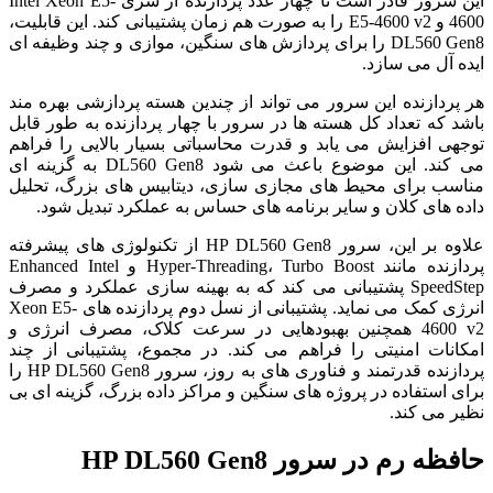
این سرور قادر است تا چهار عدد پردازنده از سری Intel Xeon E5-
4600 و E5-4600 v2 را به صورت هم زمان پشتیبانی کند. این قابلیت،
DL560 Gen8 را برای پردازش های سنگین، موازی و چند وظیفه ای
ایده آل می سازد.
هر پردازنده این سرور می تواند از چندین هسته پردازشی بهره مند
باشد که تعداد کل هسته ها در سرور با چهار پردازنده به طور قابل
توجهی افزایش می یابد و قدرت محاسباتی بسیار بالایی را فراهم
می کند. این موضوع باعث می شود DL560 Gen8 به گزینه ای
مناسب برای محیط های مجازی سازی، دیتابیس های بزرگ، تحلیل
داده های کلان و سایر برنامه های حساس به عملکرد تبدیل شود.
علاوه بر این، سرور HP DL560 Gen8 از تکنولوژی های پیشرفته
پردازنده مانند Hyper-Threading، Turbo Boost و Enhanced Intel
SpeedStep پشتیبانی می کند که به بهینه سازی عملکرد و مصرف
انرژی کمک می نماید. پشتیبانی از نسل دوم پردازنده های Xeon E5-
4600 v2 همچنین بهبودهایی در سرعت کلاک، مصرف انرژی و
امکانات امنیتی را فراهم می کند. در مجموع، پشتیبانی از چند
پردازنده قدرتمند و فناوری های به روز، سرور HP DL560 Gen8 را
برای استفاده در پروژه های سنگین و مراکز داده بزرگ، گزینه ای بی
نظیر می کند.
حافظه رم در سرور HP DL560 Gen8