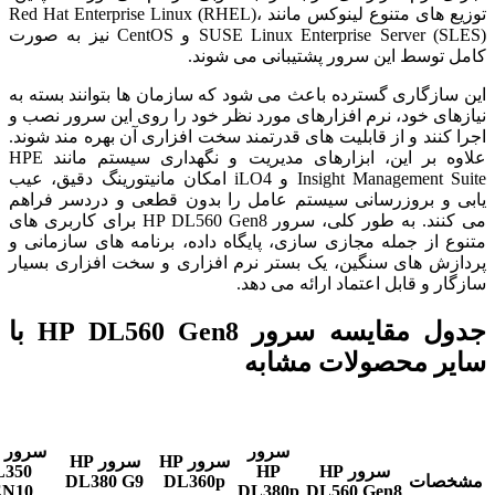
توزیع های متنوع لینوکس مانند Red Hat Enterprise Linux (RHEL)،
SUSE Linux Enterprise Server (SLES) و CentOS نیز به صورت
کامل توسط این سرور پشتیبانی می شوند.
این سازگاری گسترده باعث می شود که سازمان ها بتوانند بسته به
نیازهای خود، نرم افزارهای مورد نظر خود را روی این سرور نصب و
اجرا کنند و از قابلیت های قدرتمند سخت افزاری آن بهره مند شوند.
علاوه بر این، ابزارهای مدیریت و نگهداری سیستم مانند HPE
Insight Management Suite و iLO4 امکان مانیتورینگ دقیق، عیب
یابی و بروزرسانی سیستم عامل را بدون قطعی و دردسر فراهم
می کنند. به طور کلی، سرور HP DL560 Gen8 برای کاربری های
متنوع از جمله مجازی سازی، پایگاه داده، برنامه های سازمانی و
پردازش های سنگین، یک بستر نرم افزاری و سخت افزاری بسیار
سازگار و قابل اعتماد ارائه می دهد.
جدول مقایسه سرور HP DL560 Gen8 با
سایر محصولات مشابه
سرور
سرور HP
سرور HP
سرور HP
HP
350
مشخصات
DL360p
DL380 G9
N10
DL380p
DL560 Gen8