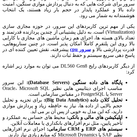
سرور برای شرکت هایی که به دنبال پردازش موازی سنگین، امنیت
داده بالا و عملکرد پایدار در حجم بار زیاد هستند، یک انتخاب
هوشمندانه به شمار می رود.
یکی از مهم ترین کاربردهای این سرور، در حوزه مجازی سازی
(Virtualization) است. به دلیل پشتیبانی از چندین پردازنده قدرتمند و
تعداد بالای هسته ها، اجرای هم زمان ماشین های مجازی با کارایی
بالا روی این پلتفرم کاملاً امکان پذیر است. در چنین سناریوهایی،
قدرت پردازشی بالا و
سرور cpu
پیشرفته، نقش تعیین کننده ای در
پاسخ دهی سریع سیستم و حفظ ثبات دارند.
از دیگر کاربردهای رایج DL560 Gen8 می توان به موارد زیر اشاره
کرد:
پایگاه های داده سنگین (Database Servers):
این سرور
مناسب اجرای دیتابیس هایی نظیر Oracle، Microsoft SQL
Server یا PostgreSQL در مقیاس سازمانی است.
تحلیل کلان داده (Big Data Analytics):
برای تجزیه و تحلیل
حجم بالایی از داده ها، نیاز به حافظه زیاد و پردازش موازی
دارید، که این مدل به خوبی از پس آن بر می آید.
اپلیکیشن های مالی و بانکی:
محیط های حساس به عملکرد و
تأخیر پایین، مثل نرم افزارهای بانکداری یا معاملات آنلاین.
سیستم های ERP و CRM سازمانی:
اجرای نرم افزارهایی
نظیر SAP یا Microsoft Dynamics که منابع زیادی نیاز دارند.