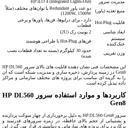
HP iLO 4 (Integrated Lights-Out)
مدیریت سرور
دو عدد پاور Redundant با توان‌های مختلف (مثلاً
منبع تغذیه (پاور)
1200W, 1500W)
دارد - برای درایوها، فن‌ها، پاورها و برخی
قابلیت Hot-Plug
قطعات
ابعاد شاسی
2 یونیت رک (2U)
سیستم
فن‌های Hot-Plug با طراحی هوشمند
خنک‌کننده
حدود 30 کیلوگرم (بسته به تعداد قطعات نصب
وزن تقریبی
شده)
این مشخصات فنی نشان دهنده قابلیت های بالای سرور HP DL560
Gen8 در زمینه پردازش، ذخیره سازی و مدیریت شبکه است که آن
را به گزینه ای مناسب برای پروژه های مختلف سازمانی و مراکز
داده تبدیل کرده است.
کاربردها و موارد استفاده سرور HP DL560
Gen8
سرور HP DL560 Gen8 به دلیل برخورداری از چهار سوکت پردازنده
و پشتیبانی از حجم بالای حافظه، در زمره سرورهای قدرتمند و
پرکاربرد برای پروژه های سازمانی و دیتاسنتری قرار می گیرد. این