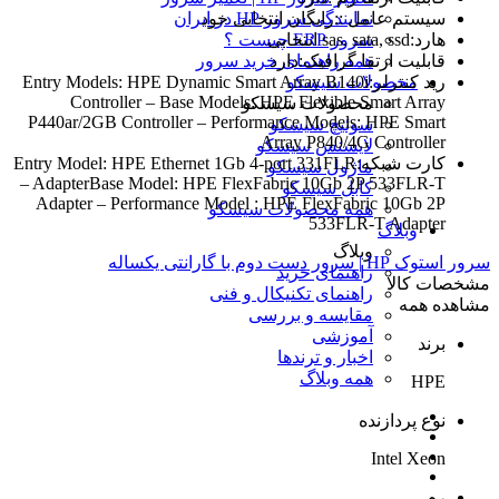
سیستم عامل ::رایگان انتخابی خود
نمایندگی سرور HP در ایران
هارد:sas. sata, ssd انتخابی
سرور ERP چیست ؟
قابلیت ارتقا گرافیک:دارد
همه راهنمای خرید سرور
رید کنترلر:Entry Models: HPE Dynamic Smart Array B140i
محصولات سیسکو
Controller – Base Models: HPE Flexible Smart Array
محصولات سیسکو
P440ar/2GB Controller – Performance Models: HPE Smart
سوئیچ سیسکو
Array P840/4G Controller
لایسنس سیسکو
کارت شبکه:Entry Model: HPE Ethernet 1Gb 4-port 331FLR
ماژول سیسکو
– AdapterBase Model: HPE FlexFabric 10Gb 2P 533FLR-T
کابل سیسکو
Adapter – Performance Model : HPE FlexFabric 10Gb 2P
همه محصولات سیسکو
533FLR-T Adapter
وبلاگ
وبلاگ
سرور استوک HP | سرور دست دوم با گارانتی یکساله
راهنمای خرید
مشخصات کالا
راهنمای تکنیکال و فنی
مشاهده همه
مقایسه و بررسی
آموزشی
برند
اخبار و ترندها
همه وبلاگ
HPE
نوع پردازنده
Intel Xeon
رم