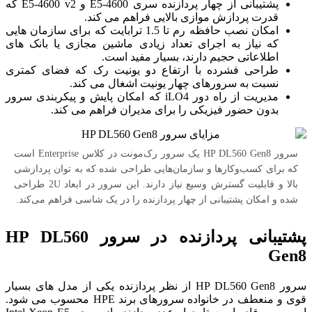
پشتیبانی از چهار پردازنده سری E5-4600 و E5-4600 v2 که
قدرت پردازش موازی بالایی فراهم می کند.
امکان نصب حافظه رم تا 1.5 ترابایت که برای سازمان هایی
که نیاز به اجرای تعداد زیادی ماشین مجازی یا بانک های
اطلاعاتی حجیم دارند، بسیار مفید است.
طراحی فشرده با ارتفاع دو یونیت رک که فضای کمتری
نسبت به سرورهای چهار یونیت اشغال می کند.
مدیریت از راه دور iLO4 که امکان پایش و پیکربندی سرور
بدون حضور فیزیکی را برای مدیران فراهم می کند.
سرور HP DL560 Gen8 یک سرور رک‌مونت در کلاس Enterprise است
که برای کسب‌وکارها و سازمان‌هایی طراحی شده که به توان پردازشی
بالا و قابلیت گسترش وسیع نیاز دارند. این سرور در ابعاد 2U طراحی
شده و امکان پشتیبانی از چهار پردازنده را در یک شاسی فراهم می‌کند.
پشتیبانی پردازنده در سرور HP DL560
Gen8
سرور HP DL560 Gen8 از نظر پردازنده یکی از مدل های بسیار
قوی و منعطف در خانواده سرورهای برند HPE محسوب می شود.