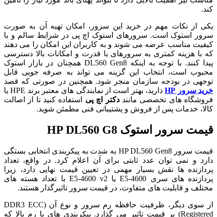
کند.
یکی از نکات مهم در خرید این سرور، امکان تهیه آن به صورت
سرور استوک است. سرورهای استوک اچ پی در شرایط سالم و با
کیفیت مناسب عرضه می شوند و به کاربران این امکان را می دهند
که با هزینه کمتری به سرورهای با قدرت و امکانات بالا دسترسی
پیدا کنند. با توجه به اینکه DL560 Gen8 همچنان در بازار استوک
محبوب است، انتخاب این گزینه می تواند به صرفه جویی قابل
توجهی در بودجه سازمان منجر شود. همچنین در صورتی که قصد
خرید سرور HP
دارید، بهتر است از نمایندگی های معتبر برند HPE یا
فروشگاه های تخصصی مانند
دکتر
اچ پی
استفاده کنید تا از اصالت
کالا، خدمات پس از فروش و پشتیبانی فنی مطمئن شوید.
قیمت سرور استوک HP DL560 G8
قیمت سرور HP DL560 Gen8 به شدت به پیکربندی انتخابی بستگی
دارد و نمی توان عدد ثابتی برای آن اعلام کرد. در واقع، تعداد
پردازنده ها نقش بسیار مهمی در تعیین قیمت نهایی دارد، زیرا
پردازنده های سری E5-4600 یا E5-4600 v2 با تعداد هسته های
مختلف و قابلیت های متفاوت، در قیمت سرور تاثیرگذار هستند.
از سوی دیگر، ظرفیت حافظه رم سرور و نوع آن (DDR3 ECC
Registered) بر قیمت تاثیر می گذارد. پیکربندی های با رم بالا که