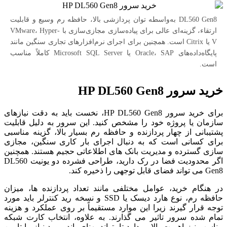
DL560 Gen8 به‌واسطه توان پردازشی بالا، حافظه رم وسیع و قابلیت
ارتقاء، گزینه‌ای عالی برای پیاده‌سازی مجازی‌سازی با VMware، Hyper-
V یا Citrix است. همچنین برای اجرای نرم‌افزارهای تجاری سنگین مانند
پایگاه‌داده‌های Oracle، SAP یا Microsoft SQL Server کاملاً مناسب
است.
خرید سرور HP DL560 Gen8
برای خرید سرور HP DL560 Gen8، نخست باید به دقت نیازهای
سازمان یا پروژه خود را مشخص کنید. این سرور به دلیل قابلیت
پشتیبانی از چهار پردازنده و حافظه رم بسیار بالا، گزینه مناسبی
برای کسانی است که به دنبال اجرای بار کاری سنگین، مجازی
سازی گسترده و مدیریت بانک های اطلاعاتی حجیم هستند. همچنین
اگر محدودیت فضا در رک دارید، طراحی فشرده دو یونیت DL560
Gen8 می تواند فضای قابل توجهی را ذخیره کند.
در هنگام خرید، عوامل مختلفی مانند تعداد پردازنده ها، میزان
حافظه رم، نوع هارد دیسک یا SSD و نسخه رید کنترلر باید مورد
توجه قرار گیرند زیرا این موارد مستقیماً بر روی عملکرد و هزینه
تمام شده سرور تاثیر می گذارند. به علاوه، انتخاب کارت شبکه
مناسب نیز اهمیت بالایی دارد تا بتواند پهنای باند مورد نیاز را تامین