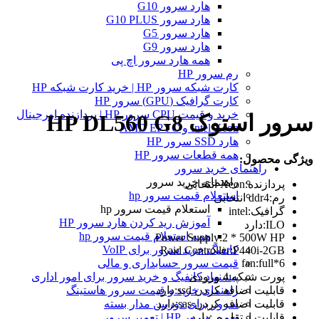
هارد سرور G10
هارد سرور G10 PLUS
هارد سرور G5
هارد سرور G9
همه هارد سرور اچ پی
رم سرور HP
کارت شبکه سرور HP | خرید کارت شبکه HP
کارت گرافیک (GPU) سرور HP
خرید و قیمت CPU سرور HP | پردازنده اورجینال
سرور استوک HP DL560 G8
Intel Xeon و AMD EPYC
هارد SSD سرور HP
همه قطعات سرور HP
ویژگی محصول:
راهنمای خرید سرور
راهنمای خرید سرور
پردازنده:Xeon انتخابی
استعلام قیمت سرور hp
رم:ddr4 انتخابی
استعلام قیمت سرور hp
گرافیک:intel
آموزش ريد كردن هارد سرور HP
ILO:دارد
همه استعلام قیمت سرور hp
Power Supply:2 * 500W HP
کانفیگ خرید سرور برای VoIP
Raid Controller:P440i-2GB
fan:full*6
قیمت سرور حسابداری و مالی
پورت شبکه:4 ورودی
پیشنهاد کانفیگ و خرید سرور برای امور اداری
قابلیت اضافه کردن ssd:دارد
راهنمای خرید و قیمت سرور هاستینگ
قابلیت اضافه کردن sas:دارد
سرور برای دوربین مدار بسته
قابلیت ارتقا رم :دارد
تعمیر سرور HP | تعمیر سرور