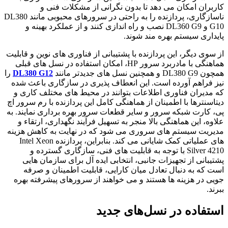
کاربران امکان می دهد تا بدون نگرانی از مشکلات فنی و
ناسازگاری، پردازنده را به راحتی در سرورهای محبوبی مانند DL380
G10 و DL360 G9 نصب و راه اندازی کنند و از عملکرد بهینه و
پایداری سیستم بهره مند شوند.
از سوی دیگر، این پردازنده با پشتیبانی از فناوری های نوین و قابلیت
هماهنگی با مادربرد سرور HP، امکان استفاده در نسل های قبلی
همچون DL380 G9 و همچنین نسل های جدیدتر مانند
DL380 G12
را
نیز فراهم آورده است. این انعطاف پذیری در سازگاری باعث شده
که مدیران فناوری اطلاعات بتوانند در محیط های مختلف کاری و
دیتاسنترها با اطمینان از هماهنگی کامل این پردازنده با رم سرور اچ
پی، کارت شبکه سرور و سایر قطعات سرور بهره برداری نمایند. به
علاوه، این هماهنگی بالا منجر به تسهیل فرآیند نگهداری، ارتقاء و
مدیریت سیستم های سروری می شود که در نهایت به کاهش هزینه
های عملیاتی کمک شایانی می کند. بنابراین، پردازنده Intel Xeon
Silver 4210 با توجه به قابلیت های فنی، سازگاری گسترده و
پشتیبانی از تجهیزات جانبی، انتخابی ایده آل برای سازمان هایی
است که به دنبال تعادل میان کارایی، قابلیت اطمینان و صرفه
جویی در هزینه ها هستند و می خواهند از سرورهای پیشرفته بهره
ببرند.
استفاده در نسل‌های جدید