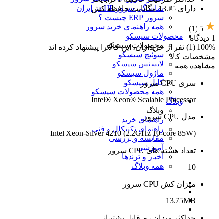
نمایندگی سرور HP در ایران
دارای 13.75 مگابایت حافظه کش
سرور ERP چیست ؟
همه راهنمای خرید سرور
(1)
5
محصولات سیسکو
1 دیدگاه
محصولات سیسکو
100% (1) نفر از خریداران، این کالا را پیشنهاد کرده اند
سوئیچ سیسکو
مشخصات کالا
لایسنس سیسکو
مشاهده همه
ماژول سیسکو
کابل سیسکو
سری CPU سرور
همه محصولات سیسکو
Intel® Xeon® Scalable Processor
وبلاگ
وبلاگ
مدل CPU سرور
راهنمای خرید
راهنمای تکنیکال و فنی
Intel Xeon-Silver 4210 (2.2GHz 10-core 85W)
مقایسه و بررسی
آموزشی
تعداد هسته های CPU سرور
اخبار و ترندها
همه وبلاگ
10
میزان کش CPU سرور
13.75MB
حداکثر میزان رم قابل پشتیبانی