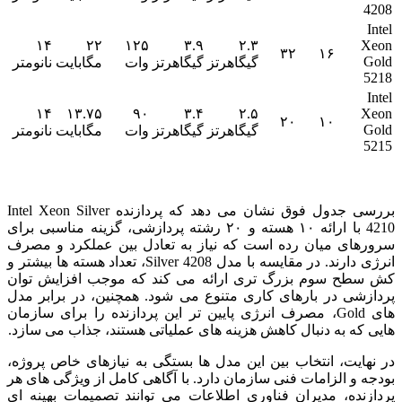
4208
Intel
۱۴
۲۲
۱۲۵
۳.۹
۲.۳
Xeon
۳۲
۱۶
Gold
گیگاهرتز
گیگاهرتز
وات
مگابایت
نانومتر
5218
Intel
۱۴
۱۳.۷۵
۹۰
۳.۴
۲.۵
Xeon
۲۰
۱۰
Gold
گیگاهرتز
گیگاهرتز
وات
مگابایت
نانومتر
5215
بررسی جدول فوق نشان می دهد که پردازنده Intel Xeon Silver
4210 با ارائه ۱۰ هسته و ۲۰ رشته پردازشی، گزینه مناسبی برای
سرورهای میان رده است که نیاز به تعادل بین عملکرد و مصرف
انرژی دارند. در مقایسه با مدل Silver 4208، تعداد هسته ها بیشتر و
کش سطح سوم بزرگ تری ارائه می کند که موجب افزایش توان
پردازشی در بارهای کاری متنوع می شود. همچنین، در برابر مدل
های Gold، مصرف انرژی پایین تر این پردازنده را برای سازمان
هایی که به دنبال کاهش هزینه های عملیاتی هستند، جذاب می سازد.
در نهایت، انتخاب بین این مدل ها بستگی به نیازهای خاص پروژه،
بودجه و الزامات فنی سازمان دارد. با آگاهی کامل از ویژگی های هر
پردازنده، مدیران فناوری اطلاعات می توانند تصمیمات بهینه ای