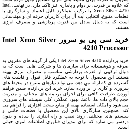
که علاوه بر قدرت، بر دوام و پایداری نیز تاکید دارد. در نهایت، Intel
Xeon Silver 4210 با ترکیب عملکرد قابل اعتماد و سازگاری با
قطعات متنوع، انتخابی ایده آل برای کاربران حرفه ای و مهندسانی
است که به دنبال تعادل بین قدرت پردازشی و مصرف انرژی
هستند.
خرید سی پی یو سرور Intel Xeon Silver
4210 Processor
خرید پردازنده Intel Xeon Silver 4210 یکی از گزینه های مقرون به
صرفه و هوشمندانه برای سازمان ها و شرکت هایی است که به
دنبال ترکیبی از قدرت پردازشی مناسب و مصرف انرژی بهینه
هستند. این محصول با توجه به عملکرد قابل قبول و قابلیت های
گسترده ای که ارائه می دهد، می تواند نیازهای متنوع در محیط های
سروری و کاری را برآورده سازد. خرید این پردازنده ضمن فراهم
آوردن ظرفیت کافی برای اجرای برنامه های مختلف و مدیریت
حجم بالای داده ها، باعث بهبود عملکرد کلی سیستم های سروری
می شود و امکان استفاده بهینه از منابع سخت افزاری را فراهم می
کند. همچنین، سازگاری بالای این محصول با قطعات جانبی و
سیستم های مختلف، روند نصب و راه اندازی را ساده و بدون
دردسر می سازد که برای مدیران فناوری اطلاعات امری حیاتی
است.