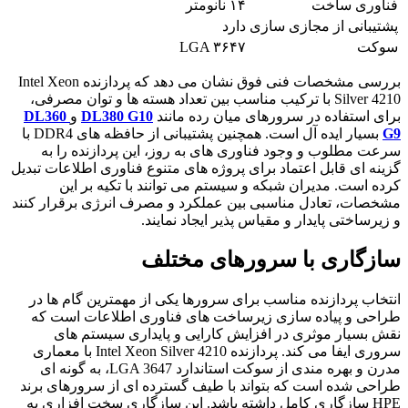
فناوری ساخت
۱۴ نانومتر
پشتیبانی از مجازی سازی
دارد
سوکت
LGA ۳۶۴۷
بررسی مشخصات فنی فوق نشان می دهد که پردازنده Intel Xeon
Silver 4210 با ترکیب مناسب بین تعداد هسته ها و توان مصرفی،
برای استفاده در سرورهای میان رده مانند
DL380 G10
و
DL360
G9
بسیار ایده آل است. همچنین پشتیبانی از حافظه های DDR4 با
سرعت مطلوب و وجود فناوری های به روز، این پردازنده را به
گزینه ای قابل اعتماد برای پروژه های متنوع فناوری اطلاعات تبدیل
کرده است. مدیران شبکه و سیستم می توانند با تکیه بر این
مشخصات، تعادل مناسبی بین عملکرد و مصرف انرژی برقرار کنند
و زیرساختی پایدار و مقیاس پذیر ایجاد نمایند.
سازگاری با سرورهای مختلف
انتخاب پردازنده مناسب برای سرورها یکی از مهمترین گام ها در
طراحی و پیاده سازی زیرساخت های فناوری اطلاعات است که
نقش بسیار موثری در افزایش کارایی و پایداری سیستم های
سروری ایفا می کند. پردازنده Intel Xeon Silver 4210 با معماری
مدرن و بهره مندی از سوکت استاندارد LGA 3647، به گونه ای
طراحی شده است که بتواند با طیف گسترده ای از سرورهای برند
HPE سازگاری کامل داشته باشد. این سازگاری سخت افزاری به