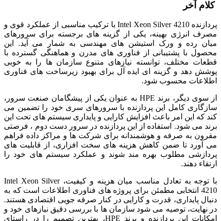
کلام آخر
پردازنده Intel Xeon Silver 4210 با ترکیب مناسبی از عملکرد قوی و
مصرف انرژی بهینه، یکی از گزینه های برجسته برای سرورهای
میان رده و ورک استیشن های مهندسی به شمار می آید. این
محصول با پشتیبانی از فناوری های مدرن و هماهنگی گسترده با
قطعات مختلف، توانسته نیازهای متنوع سازمان ها را به خوبی
پوشش دهد و گزینه ای ایده آل برای بهبود زیرساخت های فناوری
اطلاعات محسوب شود.
از سوی دیگر، برند HPE به عنوان یکی از پیشگامان صنعت سرور،
سازگاری کامل این پردازنده با سرورهای سری خود را تضمین می
کند که این امر باعث افزایش کارایی و پایداری سیستم های تحت این
برند می شود. استفاده از این پردازنده در سرور دست دوم ، فرصتی
مقرون به صرفه و هوشمندانه برای شرکت ها و مراکز داده فراهم
می آورد تا ضمن کاهش هزینه های سخت افزاری، از قابلیت های
پردازشی مطلوب بهره مند شوند و عملکرد سیستم های خود را
ارتقاء دهند.
با توجه به تعادل مناسب میان هزینه و کیفیت، Intel Xeon Silver
4210 انتخابی مطمئن برای پروژه های فناوری اطلاعات است که به
دنبال پایداری، قدرت و کارایی در کنار صرفه جویی اقتصادی هستند.
در نهایت، توصیه می شود سازمان ها با بررسی دقیق نیازهای خود و
امکانات این پردازنده و برند HPE، بهترین تصمیم را در راستای