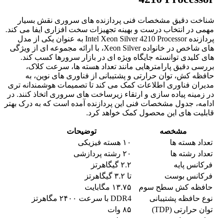
شناخت دقیق مشخصات فنی پردازنده های سروری نقش بسیار
مهمی در انتخاب درست و بهینه تجهیزات سخت افزاری ایفا می کند.
پردازنده Intel Xeon Silver 4210 Processor به عنوان یکی از مدل
های شاخص در خانواده Xeon Silver، با ارائه مجموعه ای از ویژگی
های کلیدی توانسته جایگاه ویژه ای در بازار سرورها کسب کند.
بررسی دقیق پارامترهایی مانند تعداد هسته ها، سرعت کلاک،
حافظه کش، توان حرارتی و پشتیبانی از فناوری های نوین، به
مدیران فناوری اطلاعات کمک می کند تا تصمیمات هوشمندانه تری
در زمینه پیاده سازی و ارتقاء زیرساخت های سروری اتخاذ کنند. در
ادامه، جدول مشخصات فنی این پردازنده آمده است که به درک بهتر
قابلیت های این محصول کمک خواهد کرد.
مشخصه
توضیحات
تعداد هسته ها
۱۰ هسته فیزیکی
تعداد رشته ها
۲۰ رشته پردازشی
فرکانس پایه
۲.۲ گیگاهرتز
فرکانس بوست
تا ۳.۲ گیگاهرتز
حافظه کش سطح سوم
۱۳.۷۵ مگابایت
نوع حافظه پشتیبانی
DDR4 با سرعت ۲۴۰۰ مگاهرتز
توان حرارتی (TDP)
۸۵ وات