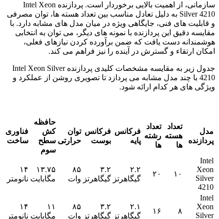
سازمانی، از اهمیت بالایی برخوردار است. پردازنده Intel Xeon
Silver 4210 به دلیل تعادل مناسب بین تعداد هسته ها، توان مصرفی
و قابلیت های فنی، جایگاهی ویژه در میان مدل های مشابه دارد. با
مقایسه دقیق این پردازنده با نمونه های دیگر، می توان به انتخابی
هوشمندانه دست یافت که ضمن برآورده کردن نیازهای فعلی،
امکان ارتقاء و گسترش در آینده را نیز فراهم می کند.
جدول زیر به مقایسه مشخصات کلیدی پردازنده Intel Xeon Silver
4210 با چند مدل مشابه می پردازد تا تصویری روشن از عملکرد و
ویژگی های هر کدام ارائه شود.
حافظه
تعداد
تعداد
مدل
فرکانس
فرکانس
توان
کش
فناوری
هسته
رشته
پردازنده
پایه
بوست
حرارتی
سطح
ساخت
ها
ها
سوم
Intel
۱۴
۱۳.۷۵
۸۵
۳.۲
۲.۲
Xeon
۲۰
۱۰
Silver
گیگاهرتز
گیگاهرتز
وات
مگابایت
نانومتر
4210
Intel
۱۴
۱۱
۸۵
۳.۲
۲.۱
Xeon
۱۶
۸
Silver
گیگاهرتز
گیگاهرتز
وات
مگابایت
نانومتر