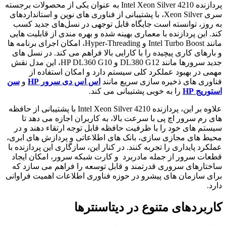
پردازنده Intel Xeon Silver 4210 به عنوان یکی از محصولات برجسته
سری Xeon Silver، با پشتیبانی از فناوری‌ های نوین و استانداردهای
به‌ روز، توانسته است جایگاه قابل توجهی در نسل‌های جدید کسب
کند. این پردازنده با معماری بهینه شده و بهره مندی از قابلیت هایی
مانند Intel Turbo Boost و Hyper-Threading، امکان اجرای برنامه‌ ها
و بارهای کاری پیچیده را با کارایی بالا فراهم می‌ کند. در نسل‌ های
جدید سرورها مانند DL380 G12 و HP DL360 G10، این مدل نقش
مهمی در بهبود عملکرد کلی سیستم دارد و امکان استفاده از
فناوری‌ های ذخیره‌ سازی سریع مانند
اس اس دی سرور HP
و
سن
استوریج HP
را به خوبی پشتیبانی می‌ کند.
علاوه بر این، پردازنده Intel Xeon Silver 4210 با پشتیبانی از حافظه‌
های رم سرور اچ پی با سرعت بالا، به کاربران اجازه می‌ دهد تا
سیستم‌ های خود را با ظرفیت حافظه قابل توجه ارتقاء دهند و در
محیط‌ های مجازی سازی، بانک‌ های اطلاعاتی و پردازش‌ های ابری،
عملکرد پایداری را تجربه کنند. در کنار این، سازگاری این پردازنده با
قطعات سرور از جمله مادربرد و کارت شبکه سرور، امکان ایجاد
ساختارهای سروری قدرتمند و قابل توسعه را فراهم می‌ سازد که
برای سازمان‌ های پیشرو در حوزه فناوری اطلاعات اهمیت فراوانی
دارد.
کاربردهای متنوع در دیتاسنترها