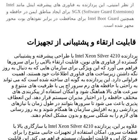
از نظر امنیتی، این پردازنده به فناوری های پیشرفته اینتل مانند Intel
SGX (Software Guard Extensions) برای ایجاد مناطق ایمن در حافظه و
همچنین Intel Boot Guard برای محافظت در برابر نفوذهای بوت محور
مجهز شده است.
قابلیت ارتقاء و پشتیبانی از تجهیزات
پردازنده Intel Xeon Silver 4210 با طراحی پیشرفته و پشتیبانی
گسترده از فناوری های نوین، قابلیت ارتقاء بالایی را برای سرورها
فراهم می آورد که این ویژگی برای سازمان هایی که به دنبال به روز
نگه داشتن زیرساخت های فناوری اطلاعات خود هستند، اهمیت
فراوانی دارد. این پردازنده به گونه ای ساخته شده است که می تواند
به راحتی با حافظه های رم سرور اچ پی با ظرفیت های متنوع و
سرعت های بالا هماهنگ شود و امکان استفاده از پیکربندی های
مختلف حافظه را در اختیار مدیران سیستم قرار دهد. این انعطاف
پذیری باعث می شود تا سرورها بتوانند در طول زمان با نیازهای
پردازشی رو به افزایش سازمان ها همگام شوند و به روز رسانی
های لازم را به شکلی سریع و بدون مشکل انجام دهند.
علاوه بر این، پردازنده Intel Xeon Silver 4210 با سازگاری بالا با
قطعات سرور، امکان استفاده از تجهیزات جانبی متنوع را برای
بهبود کارایی و قابلیت اطمینان سیستم فراهم می کند. این قابلیت