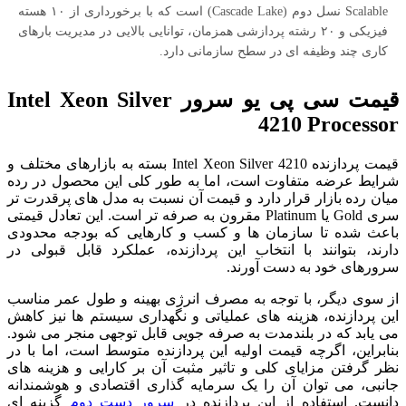
Scalable نسل دوم (Cascade Lake) است که با برخورداری از ۱۰ هسته
فیزیکی و ۲۰ رشته پردازشی همزمان، توانایی بالایی در مدیریت بارهای
کاری چند وظیفه ای در سطح سازمانی دارد.
قیمت سی پی یو سرور Intel Xeon Silver
4210 Processor
قیمت پردازنده Intel Xeon Silver 4210 بسته به بازارهای مختلف و
شرایط عرضه متفاوت است، اما به طور کلی این محصول در رده
میان رده بازار قرار دارد و قیمت آن نسبت به مدل های پرقدرت تر
سری Gold یا Platinum مقرون به صرفه تر است. این تعادل قیمتی
باعث شده تا سازمان ها و کسب و کارهایی که بودجه محدودی
دارند، بتوانند با انتخاب این پردازنده، عملکرد قابل قبولی در
سرورهای خود به دست آورند.
از سوی دیگر، با توجه به مصرف انرژی بهینه و طول عمر مناسب
این پردازنده، هزینه های عملیاتی و نگهداری سیستم ها نیز کاهش
می یابد که در بلندمدت به صرفه جویی قابل توجهی منجر می شود.
بنابراین، اگرچه قیمت اولیه این پردازنده متوسط است، اما با در
نظر گرفتن مزایای کلی و تاثیر مثبت آن بر کارایی و هزینه های
جانبی، می توان آن را یک سرمایه گذاری اقتصادی و هوشمندانه
دانست. استفاده از این پردازنده در
سرور دست دوم
گزینه ای