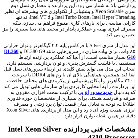
پردازشی بالا به شمار می رود. این پردازنده با معماری نسل دوم
سری Xeon Scalable و پشتیبانی از تکنولوژی های پیشرفته ای نظیر
Intel Turbo Boost، Intel Hyper Threading و Intel VT d، نه تنها
کارایی مناسبی برای بارهای کاری متنوع فراهم می سازد، بلکه
مصرف انرژی بهینه و عملکرد پایدار در محیط های دیتا سنتری را نیز
تضمین می کند.
این مدل از سری Silver با فرکانس پایه ۲.۲ گیگاهرتز و توان حرارتی
۸۵ وات، برای پیاده سازی در سرورهایی مانند DL380 G9 و
DL360
G10
بسیار مناسب است. از آنجا که عملکرد پردازنده ارتباط
مستقیمی با قابلیت گسترش پذیری و توان پردازشی سیستم دارد،
انتخاب این مدل می تواند نقش کلیدی در ارتقاء سرورهای نسل قبل
ایفا کند. همچنین، هماهنگی بالای آن با رم های DDR4 با سرعت
۲۴۰۰ مگاهرتز و امکان پشتیبانی از پیکربندی های مختلف حافظه،
این پردازنده را به انتخابی کاربردی برای سازمان هایی تبدیل می کند
که به دنبال
خرید سرور اچ پی
با ترکیب سخت افزاری مقرون به
صرفه و قدرتمند هستند. برای بسیاری از متخصصان حوزه فناوری
اطلاعات، توجه به تعادل میان قیمت، توان پردازشی و مصرف
انرژی اهمیت ویژه ای دارد و این مدل از پردازنده های Xeon Silver
دقیقا در همین نقطه توازن قرار دارد.
مشخصات فنی پردازنده Intel Xeon Silver
4210 Processor