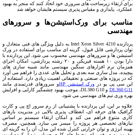
برای ارتقاء زیرساخت های سروری خود اتخاذ کنند که منجر به بهبود
عملکرد، .پایداری و مقیاس پذیری سیستم هایشان خواهد شد
مناسب برای ورک‌استیشن‌ها و سرورهای
مهندسی
پردازنده Intel Xeon Silver 4210 به دلیل ویژگی های فنی متعادل و
توان پردازشی قابل قبول، گزینه ای مناسب برای استفاده در ورک
استیشن ها و سرورهای مهندسی محسوب می شود. این پردازنده با
دارا بودن ۱۰ هسته فیزیکی و ۲۰ رشته پردازشی، امکان اجرای
همزمان نرم افزارهای سنگین مهندسی مانند شبیه سازی های
پیچیده، مدل سازی سه بعدی و تحلیل های عددی را فراهم می آورد
که در پروژه های صنعتی و تحقیقاتی اهمیت زیادی دارد. استفاده از
این سی پی یو در
ورک استیشن HP
و سرورهای قدرتمندی مانند
DL360 G11
و DL380 G10، موجب بهبود چشمگیر کارایی و افزایش
بهره وری تیم های مهندسی می شود.
علاوه بر این، این پردازنده با پشتیبانی از رم سرور اچ پی و کارت
گرافیک های حرفه ای، انعطاف پذیری بالایی در مدیریت بارهای
کاری متنوع فراهم می کند و امکان ارتقاء سیستم بر اساس
نیازهای تخصصی هر پروژه را میسر می سازد. همچنین، مصرف
بهینه انرژی و توان حرارتی کنترل شده این مدل، آن را به گزینه ای
مقرون به صرفه برای محیط های کاری حساس تبدیل کرده است