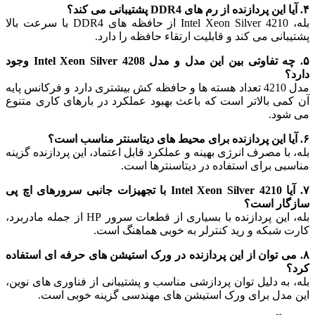
۴. آیا این پردازنده از رم های DDR4 پشتیبانی می کند؟
بله، Intel Xeon Silver 4210 از حافظه های DDR4 با سرعت بالا
پشتیبانی می کند و قابلیت ارتقاء حافظه را دارد.
۵. چه تفاوتی بین این مدل و مدل Intel Xeon Silver 4208 وجود
دارد؟
مدل 4210 تعداد هسته ها و حافظه کش بیشتری دارد و فرکانس پایه
آن کمی بالاتر است که باعث بهبود عملکرد در بارهای کاری متنوع
می شود.
۶. آیا این پردازنده برای محیط های دیتاسنتر مناسب است؟
بله، با مصرف انرژی بهینه و عملکرد قابل اعتماد، این پردازنده گزینه
مناسبی برای استفاده در دیتاسنترها است.
۷. آیا Intel Xeon Silver 4210 با تجهیزات جانبی سرورهای اچ پی
سازگار است؟
بله، این پردازنده با بسیاری از قطعات سرور HP از جمله مادربرد،
کارت شبکه و رید کنترلر به خوبی هماهنگ است.
۸. می توان از این پردازنده در ورک استیشن های حرفه ای استفاده
کرد؟
بله، به دلیل توان پردازشی مناسب و پشتیبانی از فناوری های نوین،
این مدل برای ورک استیشن های مهندسی گزینه خوبی است.