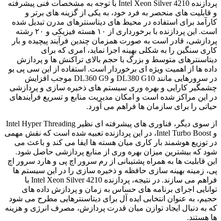
پردازنده Intel Xeon Silver 4210 با توجه به مشخصات فنی پیشرفته
و قابلیت های منحصر به فرد خود، به یکی از گزینه های برتر و
کارآمد برای استفاده در محیط های دیتاسنترهای مدرن تبدیل شده
است. این پردازنده با برخورداری از ۱۰ هسته فیزیکی و ۲۰ رشته
پردازشی، قادر است به صورت همزمان چندین فرآیند پیچیده و بار
کاری سنگین را به شکلی بهینه اجرا نماید، امری که برای
دیتاسنترهای متوسط و بزرگ با حجم بالای تراکنش ها و پردازش
داده ها از اهمیت ویژه ای برخوردار است. استفاده از این سی پی یو
در سرورهایی مانند DL380 G10 و DL360 G9 موجب افزایش
چشمگیر کارایی و بهره وری سیستم های ذخیره سازی و پردازشی
در این مراکز شده است و امکان مدیریت منابع و تسریع فرآیندهای
حیاتی را برای سازمان ها فراهم می آورد.
از سوی دیگر، فناوری های پیشرفته ای نظیر Intel Hyper Threading
و Intel Turbo Boost، در این پردازنده تعبیه شده است که نقش مهمی
در توزیع هوشمند بار کاری میان هسته ها ایفا می کند و باعث می
شود که بیشترین میزان بهره وری از منابع پردازشی حاصل شود.
این قابلیت ها به همراه پشتیبانی از رم سرور اچ پی و هارد سرور اچ
پی، زمینه بهینه سازی حافظه و ذخیره سازی را در این سیستم ها
فراهم می سازند. در نتیجه، پردازنده Intel Xeon Silver 4210 با
توانایی اجرای برنامه های حساس به زمان و پردازش داده های
حجیم، به عنوان انتخابی ایده آل برای دیتاسنترهایی مطرح می شود
که به دنبال ایجاد توازن میان قدرت پردازش، مصرف انرژی و هزینه
ها هستند.