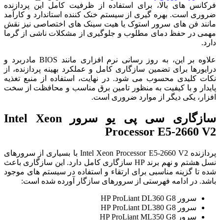
فرکانس های بالا، برای استفاده از ظرفیت کامل این پردازنده
ضروری است. بهره گیری از سیستم خنک کننده استاندارد و کارآمد
مانند فن های سرور استوک یا هیت سینک های اختصاصی نیز نقش
مهمی در حفظ دمای مطلوب و جلوگیری از مشکلات ناشی از گرما
دارد.
علاوه بر این، به روز رسانی نرم افزاری مانند BIOS مادربرد و
درایورها برای تضمین سازگاری کامل و عملکرد بهینه پردازنده، از
نکات کلیدی محسوب می شود. در نهایت، استفاده از منبع تغذیه
پایدار و با کیفیت به منظور تامین برق مناسب و محافظت از سخت
افزار، یکی دیگر از موارد ضروری است.
سازگاری سی پی یو سرور Intel Xeon
Processor E5-2660 V2
پردازنده Intel Xeon Processor E5-2660 V2 با بسیاری از سرورهای
نسل هشتم و نهم برند HP سازگاری کامل دارد. این سازگاری باعث
شده تا گزینه مناسبی برای ارتقاء و استفاده در سیستم های موجود
باشد. در ادامه فهرستی از سرورهای سازگار آورده شده است:
سرور HP ProLiant DL360 G8
سرور HP ProLiant DL380 G8
سرور HP ProLiant ML350 G8