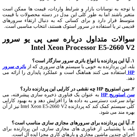
با توجه به نوسانات بازار و شرایط واردات، قیمت ها ممکن است
متغیر باشند اما به طور کلی این مدل در دسته محصولات با قیمت
متوسط قرار دارد و برای کسانی که به دنبال ارتقاء سرورهای
قدیمی تر یا استفاده در سرور استوک هستند، انتخاب مناسبی است.
سوالات متداول درباره سی پی یو سرور
Intel Xeon Processor E5-2660 V2
۱. آیا این پردازنده با انواع باتری سرور سازگار است؟
بله، این پردازنده به خوبی با سیستم های سروری که از
باتری سرور
HP
استفاده می کنند هماهنگ است و عملکرد پایداری را ارائه می
دهد.
۲. سن استوریج HP چه نقشی در کارایی این پردازنده دارد؟
سن استوریج HP
به عنوان یک فناوری ذخیره سازی پیشرفته، می
تواند سرعت دسترسی به داده ها را افزایش دهد و به بهبود کارایی
کلی سیستم کمک کند که پردازنده Intel Xeon E5-2660 V2 نیز از آن
بهره مند می شود.
۳. آیا این پردازنده برای سرورهای مجازی سازی مناسب است؟
بله، با پشتیبانی از فناوری های مجازی سازی، این پردازنده برای
اجرای چندین ماشین مجازی و بارهای کاری مجزا ایده آل است.