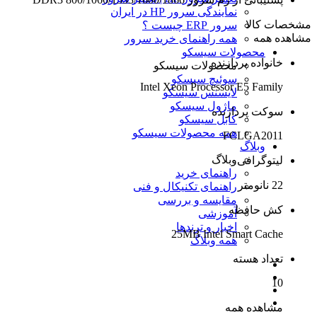
نمایندگی سرور HP در ایران
مشخصات کالا
سرور ERP چیست ؟
مشاهده همه
همه راهنمای خرید سرور
محصولات سیسکو
خانواده پردازنده
محصولات سیسکو
سوئیچ سیسکو
Intel Xeon Processor E5 Family
لایسنس سیسکو
ماژول سیسکو
سوکت پردازنده
کابل سیسکو
همه محصولات سیسکو
FCLGA2011
وبلاگ
وبلاگ
لیتوگرافی
راهنمای خرید
22 نانومتر
راهنمای تکنیکال و فنی
مقایسه و بررسی
کش حافظه
آموزشی
اخبار و ترندها
25MB Intel Smart Cache
همه وبلاگ
تعداد هسته
10
مشاهده همه