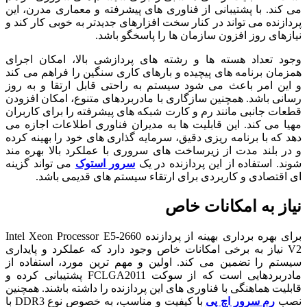
می کند. با پشتیبانی از فناوری های پیشرفته و معماری مدرن، این
پردازنده می تواند در کنار سخت افزارهای جدیدتر به خوبی کار کند و
نیازهای روز افزون سازمان ها را پاسخگو باشد.
وجود تعداد هسته ها و رشته های پردازشی بالا، امکان اجرای
همزمان برنامه های پیچیده و بارهای کاری سنگین را فراهم می کند
و این امر باعث می شود سیستم به راحتی قابل ارتقا و به روز
رسانی باشد. همچنین سازگاری با مادربردهای متنوع، امکان افزودن
قطعات جانبی مانند رم و کارت شبکه های پیشرفته را برای کاربران
مهیا می کند. این قابلیت ها به مدیران فناوری اطلاعات اجازه می
دهد که با برنامه ریزی دقیق، سرمایه گذاری های خود را بهینه کرده
و در بلند مدت از زیرساخت های سروری با عملکرد بالا بهره مند
شوند. استفاده از این پردازنده در یک
سرور استوک
می تواند گزینه
ای اقتصادی و کاربردی برای ارتقاء سیستم های قدیمی باشد.
نیاز به امکانات خاص
برای بهره برداری بهینه از پردازنده Intel Xeon Processor E5-2660
V2 نیاز به برخی امکانات خاص وجود دارد که عملکرد و پایداری
سیستم را تضمین می کند. اولین و مهم ترین مورد، استفاده از
مادربردهایی است که از سوکت FCLGA2011 پشتیبانی کرده و
قابلیت هماهنگی با فناوری های این پردازنده را داشته باشند. همچنین
نصب
رم سرور اچ پی
با کیفیت و مناسب، به خصوص نوع DDR3 با