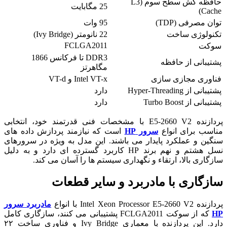
حافظه کش سطح سوم (L3
25 مگابایت
Cache)
توان مصرفی (TDP)
95 وات
تکنولوژی ساخت
22 نانومتر (Ivy Bridge)
FCLGA2011
سوکت
DDR3 تا فرکانس 1866
پشتیبانی از حافظه
مگاهرتز
فناوری مجازی سازی
Intel VT-x و VT-d
پشتیبانی از Hyper-Threading
دارد
پشتیبانی از Turbo Boost
دارد
پردازنده E5-2660 V2 با مشخصات فنی قدرتمند خود، انتخابی
مناسب برای انواع
سرور HP
است که نیازمند پردازش داده های
سنگین و عملکرد پایدار می باشند. این مدل به ویژه در سرورهای
نسل هشتم و نهم برند HP کاربرد گسترده ای دارد و به دلیل
سازگاری بالا، ارتقاء و نگهداری سیستم ها را آسان می کند.
سازگاری با مادربرد و سایر قطعات
پردازنده Intel Xeon Processor E5-2660 V2 با انواع
مادربرد سرور
HP
که از سوکت FCLGA2011 پشتیبانی می کنند، سازگاری کامل
دارد. این پردازنده با معماری Ivy Bridge و فناوری ساخت ۲۲