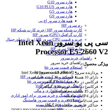
هارد سرور G10
هارد سرور G10 PLUS
هارد سرور G5
هارد سرور G9
همه هارد سرور اچ پی
رم سرور HP
کارت شبکه سرور HP | خرید کارت شبکه HP
کارت گرافیک (GPU) سرور HP
خرید و قیمت CPU سرور HP | پردازنده اورجینال
سی پی یو سرور Intel Xeon
Intel Xeon و AMD EPYC
هارد SSD سرور HP
Processor E5-2660 V2
همه قطعات سرور HP
راهنمای خرید سرور
راهنمای خرید سرور
ویژگی محصول:
استعلام قیمت سرور hp
استعلام قیمت سرور hp
پردازنده سرور Intel Xeon Processor E5-2660 V2
آموزش ريد كردن هارد سرور HP
دارای 10 هسته فیزیکی و 20 رشته عملیاتی
همه استعلام قیمت سرور hp
فرکانس در حالت پایه 2.20 گیگاهرتز
کانفیگ خرید سرور برای VoIP
فرکانس در حالت توربو 3.00 گیگاهرتز
قیمت سرور حسابداری و مالی
دارای 25 مگابایت حافظه کش
پیشنهاد کانفیگ و خرید سرور برای امور اداری
دارای 4 کانال حافظه
راهنمای خرید و قیمت سرور هاستینگ
سرعت باس 8GT/s
سرور برای دوربین مدار بسته
حداکثر ظرفیت حافظه 768 گیگابایت
تعمیر سرور HP | تعمیر سرور
پشتیبانی از رم سرور DDR3 800/1066/1333/1600/1866