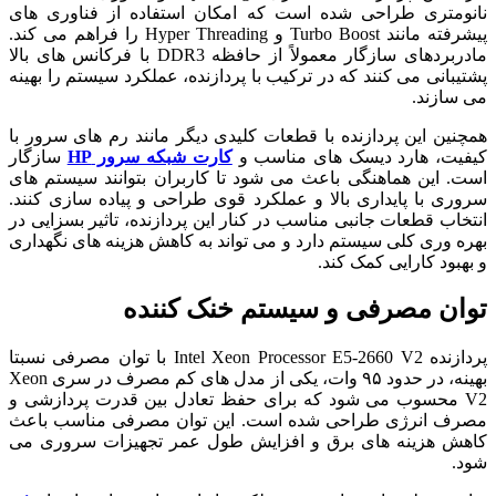
نانومتری طراحی شده است که امکان استفاده از فناوری های
پیشرفته مانند Turbo Boost و Hyper Threading را فراهم می کند.
مادربردهای سازگار معمولاً از حافظه DDR3 با فرکانس های بالا
پشتیبانی می کنند که در ترکیب با پردازنده، عملکرد سیستم را بهینه
می سازند.
همچنین این پردازنده با قطعات کلیدی دیگر مانند رم های سرور با
کیفیت، هارد دیسک های مناسب و
کارت شبکه سرور HP
سازگار
است. این هماهنگی باعث می شود تا کاربران بتوانند سیستم های
سروری با پایداری بالا و عملکرد قوی طراحی و پیاده سازی کنند.
انتخاب قطعات جانبی مناسب در کنار این پردازنده، تاثیر بسزایی در
بهره وری کلی سیستم دارد و می تواند به کاهش هزینه های نگهداری
و بهبود کارایی کمک کند.
توان مصرفی و سیستم خنک کننده
پردازنده Intel Xeon Processor E5-2660 V2 با توان مصرفی نسبتا
بهینه، در حدود ۹۵ وات، یکی از مدل های کم مصرف در سری Xeon
V2 محسوب می شود که برای حفظ تعادل بین قدرت پردازشی و
مصرف انرژی طراحی شده است. این توان مصرفی مناسب باعث
کاهش هزینه های برق و افزایش طول عمر تجهیزات سروری می
شود.