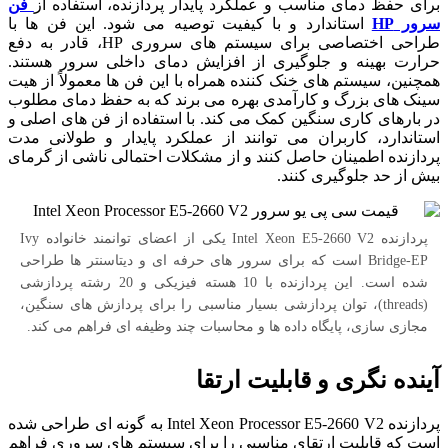
برای حفظ دمای مناسب و عملکرد پایدار پردازنده، استفاده از
فن
سرور HP
استاندارد و با کیفیت توصیه می شود. این فن ها با
طراحی اختصاصی برای سیستم های سروری HP، قادر به دفع
حرارت بهینه و جلوگیری از افزایش دمای داخلی سرور هستند.
همچنین، سیستم های خنک کننده همراه با این فن ها معمولاً از هیت
سینک های بزرگ و کارآمدی بهره می برند که به حفظ دمای مطلوب
در بارهای کاری سنگین کمک می کند. با استفاده از فن های اصلی و
استاندارد، کاربران می توانند از عملکرد پایدار و طولانی مدت
پردازنده اطمینان حاصل کنند و از مشکلات احتمالی ناشی از گرمای
بیش از حد جلوگیری کنند.
پردازنده Intel Xeon E5-2660 V2 یکی از اعضای توانمند خانواده Ivy
Bridge-EP است که برای سرور های حرفه ای و دیتاسنتر ها طراحی
شده است. این پردازنده با 10 هسته فیزیکی و 20 رشته پردازشی
(threads)، توان پردازشی بسیار مناسبی را برای پردازش های سنگین،
مجازی سازی، پایگاه داده ها و محاسبات چند وظیفه ای فراهم می کند.
آینده نگری و قابلیت ارتقا
پردازنده Intel Xeon Processor E5-2660 V2 به گونه ای طراحی شده
است که قابلیت ارتقای مناسبی را برای سیستم های سروری فراهم