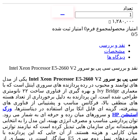
تعداد
۱,۲۸۰,۰۰۰
امتیاز محصول
مجموع فرم
0
امتیاز ثبت شده
0
/5
نقد و بررسی
مشخصات
دیدگاه ها
نقد و بررسی
سی پی یو سرور Intel Xeon Processor E5-2660 V2
سی پی یو سرور Intel Xeon Processor E5-2660 V2
یکی از مدل
های توانمند و محبوب در رده پردازنده های سروری اینتل است که با
معماری Ivy Bridge و بهره گیری از فناوری ساخت ۲۲ نانومتری
طراحی شده است. این پردازنده به دلیل برخورداری از تعداد هسته
های منطقی بالا، فرکانس مناسب و پشتیبانی از فناوری های
پیشرفته، گزینه ای قابل اتکا برای استفاده در دیتاسنترها،
ورک
استیشن HP
و سرورهای میان رده و حرفه ای به شمار می رود.
توان پردازشی مناسب و مصرف انرژی بهینه، این مدل را به انتخابی
هوشمندانه برای سازمان هایی تبدیل کرده است که نیازمند توازنی
میان کارایی و هزینه هستند. از آن جایی که این پردازنده با
مادربردهای نسل دوم سری E5 سازگار است، در بسیاری از