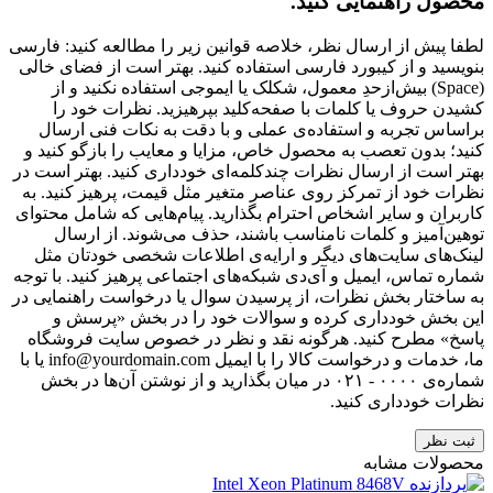
محصول راهنمایی کنید.
لطفا پیش از ارسال نظر، خلاصه قوانین زیر را مطالعه کنید: فارسی
بنویسید و از کیبورد فارسی استفاده کنید. بهتر است از فضای خالی
(Space) بیش‌از‌حدِ معمول، شکلک یا ایموجی استفاده نکنید و از
کشیدن حروف یا کلمات با صفحه‌کلید بپرهیزید. نظرات خود را
براساس تجربه و استفاده‌ی عملی و با دقت به نکات فنی ارسال
کنید؛ بدون تعصب به محصول خاص، مزایا و معایب را بازگو کنید و
بهتر است از ارسال نظرات چندکلمه‌‌ای خودداری کنید. بهتر است در
نظرات خود از تمرکز روی عناصر متغیر مثل قیمت، پرهیز کنید. به
کاربران و سایر اشخاص احترام بگذارید. پیام‌هایی که شامل محتوای
توهین‌آمیز و کلمات نامناسب باشند، حذف می‌شوند. از ارسال
لینک‌های سایت‌های دیگر و ارایه‌ی اطلاعات شخصی خودتان مثل
شماره تماس، ایمیل و آی‌دی شبکه‌های اجتماعی پرهیز کنید. با توجه
به ساختار بخش نظرات، از پرسیدن سوال یا درخواست راهنمایی در
این بخش خودداری کرده و سوالات خود را در بخش «پرسش و
پاسخ» مطرح کنید. هرگونه نقد و نظر در خصوص سایت فروشگاه
ما، خدمات و درخواست کالا را با ایمیل info@yourdomain.com یا با
شماره‌ی ۰۰۰۰ - ۰۲۱ در میان بگذارید و از نوشتن آن‌ها در بخش
نظرات خودداری کنید.
ثبت نظر
محصولات مشابه