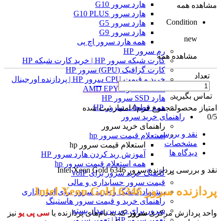
هارد سرور G10
مشاهده همه
هارد سرور G10 PLUS
Condition
هارد سرور G5
هارد سرور G9
new
همه هارد سرور اچ پی
رم سرور HP
مشاهده همه
کارت شبکه سرور HP | خرید کارت شبکه HP
کارت گرافیک (GPU) سرور HP
تعداد
خرید و قیمت CPU سرور HP | پردازنده اورجینال
Intel Xeon و AMD EPYC
تماس بگیرید
هارد SSD سرور HP
همه قطعات سرور HP
امتیاز محصول
مجموع فرم
0
امتیاز ثبت شده
راهنمای خرید سرور
0
/5
راهنمای خرید سرور
نقد و بررسی
استعلام قیمت سرور hp
مشخصات
استعلام قیمت سرور hp
دیدگاه ها
آموزش ريد كردن هارد سرور HP
همه استعلام قیمت سرور hp
نقد و بررسی
پردازنده سرور Intel Xeon Gold 6346
کانفیگ خرید سرور برای VoIP
قیمت سرور حسابداری و مالی
پردازنده سرور Intel Xeon Gold 6346
پیشنهاد کانفیگ و خرید سرور برای امور اداری
راهنمای خرید و قیمت سرور هاستینگ
سرور برای دوربین مدار بسته
واحد پردازش مرکزی
سرور
که به نام‌های پردازنده یا
سی پی یو
نیز
تعمیر سرور HP | تعمیر سرور