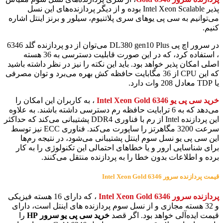
پذیر Intel Xeon Scalable بوده و از دیگر پردازنده‌های این نسل
می‌توانیم به سی پی یو‌های سری پلاتنیوم، سیلور و برنز اینتل اشاره
کنیم.
در سرور اچ پی DL380 gen10 Plus می‌توان از دو پردازنده گلد 6346
، استفاده کرد، که در این صورت قابلیت دسترسی به 36 هسته
اصلی امکان پذیر خواهد بود. باید این نکته را نیز در نظر داشته باشید
که این CPU از 36 مگابایت حافظه کش بهره می‌برد و توان مصرفی
یا TDP معادل 208 وات دارد.
خرید سی پی یو Intel Xeon Gold 6346
، به کاربران این امکان را
می‌دهد که به 6 ترابایت حافظه رم دسترسی داشته باشند. به علاوه
این پردازنده Intel از رم با فناوری DDR4 پشتیبانی می‌کند که حداکثر
سرعت 3200 مگاهرتز را ساپورت می‎‌کند. فناوری ECC نیز توسط
این سی پی یو نسل سوم اینتل پشتیبانی می‌شود، در نتیجه ‌رم‌ها
برای شناسایی ارور و یا خطاهای احتمالی این تکنولوژی را به کار
برده و اطلاعات بدون خطا را به پردازنده منتقل می‌کنند.
قیمت پردازنده سرور Intel Xeon Gold 6346
پردازنده سرور Intel Xeon Gold 6346
، که دارای 16 هسته فیزیکی
و 32 هسته مجازی و از نسل سوم پردازنده های اینتل است، دارای
قیمت ایده‌آلی خواهد بود. اگر قصد
خرید سی پی یو سرور HP
را