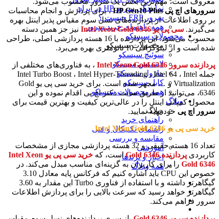
معروف است، مهم‌ترین بخش یک سرور محسوب می‌شود.
نمایندگی سرور HP در ایران
سرورهای اچ پی HP Gen10 Plus
، برای پردازش و انجام محاسبات
سرور ERP چیست ؟
بر روی اطلاعات از پردازنده‌های نسل سوم مقیاس پذیر اینتل بهره
همه راهنمای خرید سرور
می‌گیرند.
سی پی یو Intel Xeon Gold 6346
نیز جز همین دسته
محصولات سیسکو
محسوب می‌شود. این پردازنده با 16 هسته پردازشی اصلی، طراحی
محصولات سیسکو
شده است و از لیتوگرافی 10 نانومتری بهره می‌برد.
سوئیچ سیسکو
لایسنس سیسکو
پردازنده سرور Intel Xeon Gold 6346
، به فناوری‌های مختلفی از
ماژول سیسکو
جمله Intel Turbo Boost ، Intel Hyper-Threading ، Intel 64 ، Intel
کابل سیسکو
Virtualization و … مجهز شده است. برای خرید سی پی یو Gold
همه محصولات سیسکو
6346، می‌توانید از طریق سایت دکتر اچ پی اقدام نموده و این
وبلاگ
محصول کمپانی اینتل را در عالی‌ترین کیفیت و بهترین قیمت برای
وبلاگ
سرور اچ پی
خود تهیه نمایید.
راهنمای خرید
خرید سی پی یو Intel Xeon Gold 6346
راهنمای تکنیکال و فنی
مقایسه و بررسی
تعداد 16 هسته حقیقی و 32 هسته پردازشی مجازی از مشخصات
آموزشی
کاربردی
پردازنده Gold 6346
است، که
خرید
سی پی یو Intel Xeon
اخبار و ترندها
Gold 6346
را برای کاربران به گزینه‌ای مناسب مبدل می‌کند. در
همه وبلاگ
خصوص این CPU باید اشاره کنیم که فرکانس پایه معادل 3.10
گیگاهرتز داشته و با استفاده از فناوری Turbo این مقدار به 3.60
گیگاهرتز خواهد رسید که سرعت بالایی را برای پردازش اطلاعات
سرور فراهم می‌کند.
پردازنده سرور Gold 6346
، از سری پردازنده‌های نسل سوم مقیاس