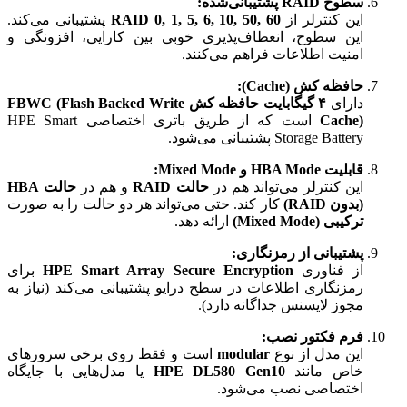
سطوح RAID پشتیبانی‌شده:
این کنترلر از
RAID 0, 1, 5, 6, 10, 50, 60
پشتیبانی می‌کند.
این سطوح، انعطاف‌پذیری خوبی بین کارایی، افزونگی و
امنیت اطلاعات فراهم می‌کنند.
حافظه کش (Cache):
دارای
۴ گیگابایت حافظه کش FBWC (Flash Backed Write
Cache)
است که از طریق باتری اختصاصی HPE Smart
Storage Battery پشتیبانی می‌شود.
قابلیت HBA Mode و Mixed Mode:
این کنترلر می‌تواند هم در
حالت RAID
و هم در
حالت HBA
(بدون RAID)
کار کند. حتی می‌تواند هر دو حالت را به صورت
ترکیبی (Mixed Mode)
ارائه دهد.
پشتیبانی از رمزنگاری:
از فناوری
HPE Smart Array Secure Encryption
برای
رمزنگاری اطلاعات در سطح درایو پشتیبانی می‌کند (نیاز به
مجوز لایسنس جداگانه دارد).
فرم فکتور نصب:
این مدل از نوع
modular
است و فقط روی برخی سرورهای
خاص مانند
HPE DL580 Gen10
یا مدل‌هایی با جایگاه
اختصاصی نصب می‌شود.