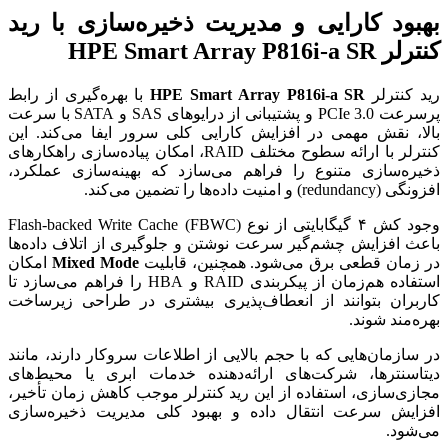
بهبود کارایی و مدیریت ذخیره‌سازی با رید
کنترلر HPE Smart Array P816i-a SR
رید کنترلر
HPE Smart Array P816i-a SR
با بهره‌گیری از رابط
پرسرعت PCIe 3.0 و پشتیبانی از درایوهای SAS و SATA با سرعت
بالا، نقش مهمی در افزایش کارایی کلی سرور ایفا می‌کند. این
کنترلر با ارائه سطوح مختلف RAID، امکان پیاده‌سازی راهکارهای
ذخیره‌سازی متنوع را فراهم می‌سازد که بهینه‌سازی عملکرد،
افزونگی (redundancy) و امنیت داده‌ها را تضمین می‌کند.
وجود کش ۴ گیگابایتی از نوع Flash-backed Write Cache (FBWC)
باعث افزایش چشم‌گیر سرعت نوشتن و جلوگیری از اتلاف داده‌ها
در زمان قطعی برق می‌شود. همچنین، قابلیت
Mixed Mode
امکان
استفاده هم‌زمان از پیکربندی RAID و HBA را فراهم می‌سازد تا
کاربران بتوانند از انعطاف‌پذیری بیشتری در طراحی زیرساخت
بهره‌مند شوند.
در سازمان‌هایی که با حجم بالایی از اطلاعات سروکار دارند، مانند
دیتاسنترها، شرکت‌های ارائه‌دهنده خدمات ابری یا محیط‌های
مجازی‌سازی، استفاده از این رید کنترلر موجب کاهش زمان تأخیر،
افزایش سرعت انتقال داده و بهبود کلی مدیریت ذخیره‌سازی
می‌شود.