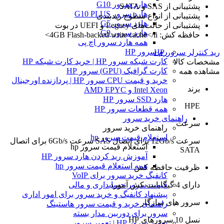
هارد سرور G10
پشتیبانی از SAS و SATA
هارد سرور G10 PLUS
پشتیبانی از انواع سطوح ریدبندی
هارد سرور G5
پشتیبانی از حالت‌های Legacy و UEFI در بوت
هارد سرور G9
حافظه کش: 4GB Flash-backed write cache</li>
همه هارد سرور اچ پی
رم سرور HP
رید کنترلر سرور HP
کارت شبکه سرور HP | خرید کارت شبکه HP
مشخصات کالا
کارت گرافیک (GPU) سرور HP
مشاهده همه
خرید و قیمت CPU سرور HP | پردازنده اورجینال
برند
Intel Xeon و AMD EPYC
هارد SSD سرور HP
HPE
همه قطعات سرور HP
راهنمای خرید سرور
سرعت
راهنمای خرید سرور
استعلام قیمت سرور hp
سرعت 12Gb/s برای اتصال SAS سرعت 6Gb/s برای اتصال
استعلام قیمت سرور hp
SATA
آموزش ريد كردن هارد سرور HP
همه استعلام قیمت سرور hp
ظرفیت حافظه کش
کانفیگ خرید سرور برای VoIP
دارای 4 گیگابایت کش آنبورد
قیمت سرور حسابداری و مالی
پیشنهاد کانفیگ و خرید سرور برای امور اداری
سرور های سازگار
راهنمای خرید و قیمت سرور هاستینگ
سرور برای دوربین مدار بسته
نسل 10 سرورهای HP
تعمیر سرور HP | تعمیر سرور