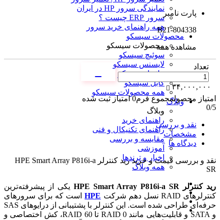
نمایندگی سرور HP در ایران
پارت نامبر
سرور ERP چیست ؟
همه راهنمای خرید سرور
804338-B21
محصولات سیسکو
محصولات سیسکو
مشاهده همه
سوئیچ سیسکو
لایسنس سیسکو
تعداد
ماژول سیسکو
کابل سیسکو
۳۴,۰۰۰,۰۰۰
همه محصولات سیسکو
امتیاز محصول
مجموع فرم
0
امتیاز ثبت شده
وبلاگ
0
/5
وبلاگ
راهنمای خرید
نقد و بررسی
راهنمای تکنیکال و فنی
مشخصات
مقایسه و بررسی
دیدگاه ها
آموزشی
اخبار و ترندها
نقد و بررسی
قیمت و خرید رید کنترلر HPE Smart Array P816i-a
همه وبلاگ
SR
رید کنترلر HPE Smart Array P816i-a SR
یکی از پیشرفته‌ترین
کنترلرهای RAID نسل دهم شرکت
HPE
است که برای سرورهای
حرفه‌ای طراحی شده است. این کنترلر با پشتیبانی از درایوهای SAS
و SATA و قابلیت‌هایی مانند RAID 0 تا RAID 60، کش اختصاصی و