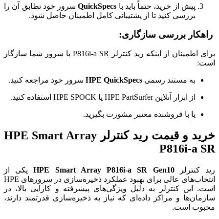
پیش از خرید، حتماً باید با
QuickSpecs
سرور خود تطابق آن را
بررسی کنید تا از پشتیبانی کامل اطمینان حاصل شود.
راهکار بررسی سازگاری:
برای اطمینان از اینکه رید کنترلر P816i-a SR با سرور شما سازگار
است:
به مستند رسمی
HPE QuickSpecs
سرور خود مراجعه کنید.
از ابزار آنلاین HPE PartSurfer یا HPE SPOCK استفاده کنید.
یا با فروشنده معتبر مشورت بگیرید.
خرید و قیمت رید کنترلر HPE Smart Array
P816i-a SR
رید کنترلر
HPE Smart Array P816i-a SR Gen10
یکی از
انتخاب‌های عالی برای بهبود عملکرد ذخیره‌سازی در سرورهای HPE
است. این کنترلر به دلیل ویژگی‌های پیشرفته و کارایی بالا، در
سازمان‌ها و مراکز داده‌ای که نیاز به ذخیره‌سازی قدرتمند دارند،
محبوب است.