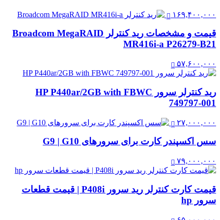
۱۶۹,۴۰۰,۰۰۰
قیمت و مشخصات رید کنترلر Broadcom MegaRAID
MR416i-a P26279-B21
۵۷,۶۰۰,۰۰۰
رید کنترلر سرور HP P440ar/2GB with FBWC
749797-001
۲۷,۰۰۰,۰۰۰
سس اکسپندر کارت برای سرورهای G9 | G10
۷۹,۰۰۰,۰۰۰
قیمت کارت کنترلر رید سرور P408i | قیمت قطعات
سرور hp
۶۵,۰۰۰,۰۰۰