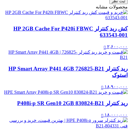
ثبت نظر
محصولات مشابه
کش رید کنترلر HP 2GB Cache For P420i FBWC
633543-001
۲,۶۰۰,۰۰۰
رید کنترلر HP Smart Array P441 4GB 726825-B21
استوک
۱۸,۹۰۰,۰۰۰
رید کنترلر P408i-p SR Gen10 2GB 830824-B21
۱۸,۰۰۰,۰۰۰