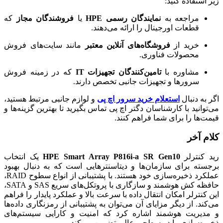
زیر استفاده کنید:
مراجعه به
نمایندگان رسمی HPE
یا
فروشندگان مجاز
که
قطعات اورجینال را ارائه می‌دهند.
خرید از
فروشگاه‌های آنلاین معتبر
مانند سایت‌های فروش
محصولات فناوری.
مشاوره با
تامین‌کنندگان تجهیزات IT
که در زمینه فروش
سرورها و تجهیزات جانبی تخصص دارند.
اگر به دنبال
استعلام خرید سرور اچ پی
و لوازم جانبی مرتبط هستید،
می‌توانید با کارشناسان دگتر اچ پی تماس بگیرید تا بهترین گزینه‌ها و
قیمت‌ها را برای شما فراهم کنند.
کلام آخر
رید کنترلر
HPE Smart Array P816i-a SR Gen10
یک انتخاب
برجسته برای سازمان‌ها و دیتاسنترهایی است که به دنبال بهبود
عملکرد ذخیره‌سازی خود هستند. با پشتیبانی از انواع سطوح RAID،
حافظه کش هوشمند و سازگاری با پروتکل‌های سریع SAS و SATA،
این کنترلر امکان انتقال داده با سرعت بالا و عملکرد پایدار را فراهم
می‌کند. از دیگر مزایای آن می‌توان به پشتیبانی از رمزنگاری داده‌ها
و مدیریت هوشمند اشاره کرد که امنیت و کارایی سیستم‌های
ذخیره‌سازی را در سطحی عالی تضمین می‌کند.