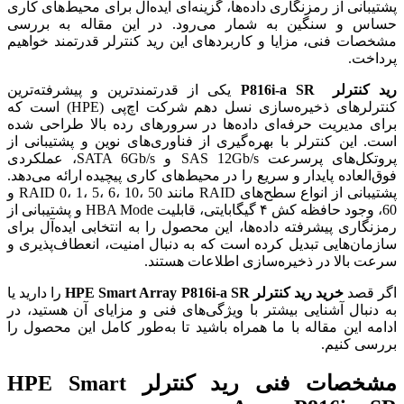
پشتیبانی از رمزنگاری داده‌ها، گزینه‌ای ایده‌آل برای محیط‌های کاری
حساس و سنگین به شمار می‌رود. در این مقاله به بررسی
مشخصات فنی، مزایا و کاربردهای این رید کنترلر قدرتمند خواهیم
پرداخت.
رید کنترلر P816i-a SR
یکی از قدرتمندترین و پیشرفته‌ترین
کنترلرهای ذخیره‌سازی نسل دهم شرکت اچ‌پی (HPE) است که
برای مدیریت حرفه‌ای داده‌ها در سرورهای رده بالا طراحی شده
است. این کنترلر با بهره‌گیری از فناوری‌های نوین و پشتیبانی از
پروتکل‌های پرسرعت SAS 12Gb/s و SATA 6Gb/s، عملکردی
فوق‌العاده پایدار و سریع را در محیط‌های کاری پیچیده ارائه می‌دهد.
پشتیبانی از انواع سطح‌های RAID مانند RAID 0، 1، 5، 6، 10، 50 و
60، وجود حافظه کش ۴ گیگابایتی، قابلیت HBA Mode و پشتیبانی از
رمزنگاری پیشرفته داده‌ها، این محصول را به انتخابی ایده‌آل برای
سازمان‌هایی تبدیل کرده است که به دنبال امنیت، انعطاف‌پذیری و
سرعت بالا در ذخیره‌سازی اطلاعات هستند.
اگر قصد
خرید رید کنترلر HPE Smart Array P816i-a SR
را دارید یا
به دنبال آشنایی بیشتر با ویژگی‌های فنی و مزایای آن هستید، در
ادامه این مقاله با ما همراه باشید تا به‌طور کامل این محصول را
بررسی کنیم.
مشخصات فنی رید کنترلر HPE Smart