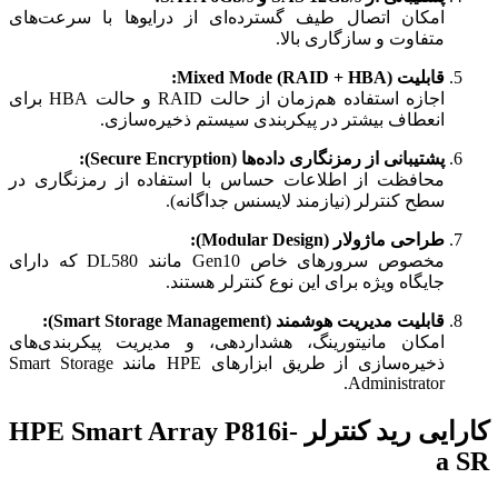
امکان اتصال طیف گسترده‌ای از درایوها با سرعت‌های
متفاوت و سازگاری بالا.
قابلیت Mixed Mode (RAID + HBA):
اجازه استفاده هم‌زمان از حالت RAID و حالت HBA برای
انعطاف بیشتر در پیکربندی سیستم ذخیره‌سازی.
پشتیبانی از رمزنگاری داده‌ها (Secure Encryption):
محافظت از اطلاعات حساس با استفاده از رمزنگاری در
سطح کنترلر (نیازمند لایسنس جداگانه).
طراحی ماژولار (Modular Design):
مخصوص سرورهای خاص Gen10 مانند DL580 که دارای
جایگاه ویژه برای این نوع کنترلر هستند.
قابلیت مدیریت هوشمند (Smart Storage Management):
امکان مانیتورینگ، هشداردهی، و مدیریت پیکربندی‌های
ذخیره‌سازی از طریق ابزارهای HPE مانند Smart Storage
Administrator.
کارایی رید کنترلر HPE Smart Array P816i-
a SR