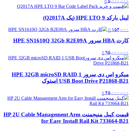
۵,۰۰۰,۰۰۰
لیبل بارکد HPE LTO 9 (پک Q2017A)
۱۵۴,۰۰۰
کارت HBA سرور HPE SN1610Q 32Gb R2E09A
۹۵,۰۰۰,۰۰۰
میکرو اس دی سرور HPE 32GB microSD RAID 1
USB Boot Drive P21868-B21 استوک
۴۵,۰۰۰,۰۰۰
قیمت کیبل منیجمنت HP 2U Cable Management Arm
for Easy Install Rail Kit 733664-B21