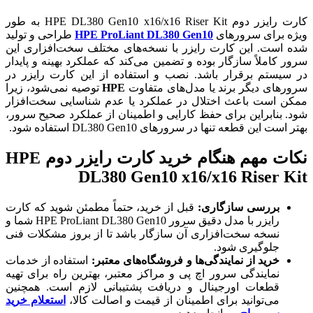
کارت رایزر دوم HPE DL380 Gen10 x16/x16 Riser Kit به طور
ویژه برای سرورهای
HPE ProLiant DL380 Gen10
طراحی و تولید
شده است. این کارت رایزر با نسخه‌های مختلف سخت‌افزاری این
سرور کاملاً سازگار بوده و تضمین می‌کند که عملکرد بهینه و پایدار
در سیستم برقرار باشد. نصب و استفاده از این کارت رایزر در
سرورهای دیگر برند یا مدل‌های متفاوت
HPE
توصیه نمی‌شود، زیرا
ممکن است باعث اختلال در عملکرد یا عدم شناسایی سخت‌افزار
شود. بنابراین برای حفظ کارایی و اطمینان از عملکرد صحیح سرور،
بهتر است این قطعه تنها در سرورهای DL380 Gen10 استفاده شود.
نکات مهم هنگام خرید کارت رایزر دوم HPE
DL380 Gen10 x16/x16 Riser Kit
بررسی سازگاری:
قبل از خرید، حتماً مطمئن شوید که کارت
رایزر با مدل دقیق سرور HPE ProLiant DL380 Gen10 شما و
نسخه سخت‌افزاری آن سازگار باشد تا از بروز مشکلات فنی
جلوگیری شود.
خرید از نمایندگی‌ها و فروشگاه‌های معتبر:
استفاده از خدمات
نمایندگی سرور اچ پی و مراکز معتبر، بهترین راه برای تهیه
قطعات اورجینال و دریافت پشتیبانی لازم است. همچنین
می‌توانید برای اطمینان از قیمت و اصالت کالا،
استعلام خرید