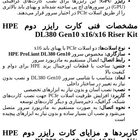
رایزر GPU:
این رایزرها برای نصب کارت‌های گرافیکی
(GPU) در سرورهای اچ پی ساخته شده‌اند و پهنای باند بالاتری
را از طریق اسلات PCIe در اختیار سرور قرار می‌دهند.
مشخصات فنی کارت رایزر دوم HPE
DL380 Gen10 x16/x16 Riser Kit
نوع اسلات‌ها:
دو اسلات PCIe با پهنای باند x16
سازگاری:
مخصوص سرور
HPE ProLiant DL380 Gen10
رابط اتصال:
اتصال مستقیم به مادربورد سرور
جنس:
ساخت با قطعات اورجینال برند HPE برای دوام و
کیفیت بالا
ابعاد:
متناسب با شاسی سرور DL380 Gen10 و نصب بدون
نیاز به تغییر در ساختار داخلی
نصب:
نصب آسان و بدون نیاز به ابزارهای تخصصی
کاربرد:
افزایش ظرفیت اسلات PCIe جهت نصب کارت‌های
شبکه، گرافیک، ذخیره‌سازی و دیگر کارت‌های توسعه
نحوه اتصال:
به صورت مستقیم به مادربورد سرور متصل
می‌شود و نصب آن بسیار ساده و بدون نیاز به ابزارهای پیچیده
است
کاربردها و مزایای کارت رایزر دوم HPE