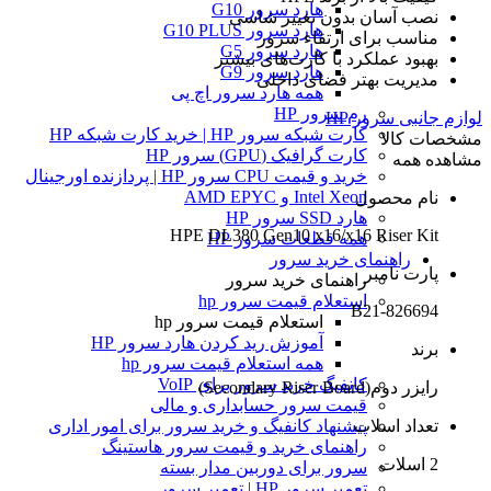
هارد سرور G10
نصب آسان بدون تغییر شاسی
هارد سرور G10 PLUS
مناسب برای ارتقاء سرور
هارد سرور G5
بهبود عملکرد با کارت‌های بیشتر
هارد سرور G9
مدیریت بهتر فضای داخلی
همه هارد سرور اچ پی
رم سرور HP
لوازم جانبی سرور HP
کارت شبکه سرور HP | خرید کارت شبکه HP
مشخصات کالا
کارت گرافیک (GPU) سرور HP
مشاهده همه
خرید و قیمت CPU سرور HP | پردازنده اورجینال
Intel Xeon و AMD EPYC
نام محصول
هارد SSD سرور HP
HPE DL380 Gen10 x16/x16 Riser Kit
همه قطعات سرور HP
راهنمای خرید سرور
پارت نامبر
راهنمای خرید سرور
استعلام قیمت سرور hp
826694-B21
استعلام قیمت سرور hp
آموزش ريد كردن هارد سرور HP
برند
همه استعلام قیمت سرور hp
کانفیگ خرید سرور برای VoIP
رایزر دوم(Secondary Riser Board)
قیمت سرور حسابداری و مالی
تعداد اسلات
پیشنهاد کانفیگ و خرید سرور برای امور اداری
راهنمای خرید و قیمت سرور هاستینگ
2 اسلات
سرور برای دوربین مدار بسته
تعمیر سرور HP | تعمیر سرور