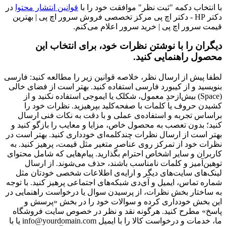
با انتخاب دکمه "ثبت نظر" موافقت خود را با
قوانین انتشار محتوا
در
دکتر HP - دکتر اچ پی مرکز تخصصی فروش سرور اچ پی | بهترین
قیمت سرور اچ پی | خرید سرور اعلام می‌کنم.
دیگران را با نوشتن نظرات خود، برای انتخاب این
محصول راهنمایی کنید.
لطفا پیش از ارسال نظر، خلاصه قوانین زیر را مطالعه کنید: فارسی
بنویسید و از کیبورد فارسی استفاده کنید. بهتر است از فضای خالی
(Space) بیش‌از‌حدِ معمول، شکلک یا ایموجی استفاده نکنید و از
کشیدن حروف یا کلمات با صفحه‌کلید بپرهیزید. نظرات خود را
براساس تجربه و استفاده‌ی عملی و با دقت به نکات فنی ارسال
کنید؛ بدون تعصب به محصول خاص، مزایا و معایب را بازگو کنید و
بهتر است از ارسال نظرات چندکلمه‌‌ای خودداری کنید. بهتر است در
نظرات خود از تمرکز روی عناصر متغیر مثل قیمت، پرهیز کنید. به
کاربران و سایر اشخاص احترام بگذارید. پیام‌هایی که شامل محتوای
توهین‌آمیز و کلمات نامناسب باشند، حذف می‌شوند. از ارسال
لینک‌های سایت‌های دیگر و ارایه‌ی اطلاعات شخصی خودتان مثل
شماره تماس، ایمیل و آی‌دی شبکه‌های اجتماعی پرهیز کنید. با توجه
به ساختار بخش نظرات، از پرسیدن سوال یا درخواست راهنمایی در
این بخش خودداری کرده و سوالات خود را در بخش «پرسش و
پاسخ» مطرح کنید. هرگونه نقد و نظر در خصوص سایت فروشگاه
ما، خدمات و درخواست کالا را با ایمیل info@yourdomain.com یا با