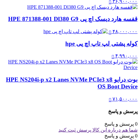
۳۶,۹۰۰,۰۰۰
قفسه هارد دیسک اچ پی HPE 871388-001 Dl380 G9
۴۸,۰۰۰,۰۰۰
کوله پشتی لپ تاپ اچ پی hpe
۴,۹۹۰,۰۰۰
بوت درایو HPE NS204i-p x2 Lanes NVMe PCIe3 x8
OS Boot Device
۷۱,۵۰۰,۰۰۰
پرسش و پاسخ
0 پرسش و پاسخ
شما هم درباره این کالا پرسش ثبت کنید
0 پرسش و پاسخ