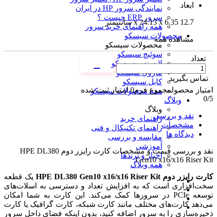
ابعاد
نمایندگی سرور HP در ایران
سرور ERP چیست ؟
12.7 x 24.13 x 6.35 سانتیمتر
همه راهنمای خرید سرور
محصولات سیسکو
مشاهده همه
محصولات سیسکو
سوئیچ سیسکو
تعداد
لایسنس سیسکو
ماژول سیسکو
تماس بگیرید
کابل سیسکو
امتیاز محصول
مجموع فرم
0
امتیاز ثبت شده
همه محصولات سیسکو
0
/5
وبلاگ
وبلاگ
نقد و بررسی
راهنمای خرید
مشخصات
راهنمای تکنیکال و فنی
دیدگاه ها
مقایسه و بررسی
آموزشی
نقد و بررسی
قیمت و مشخصات کارت رایزر دوم HPE DL380
اخبار و ترندها
Gen10 x16/x16 Riser Kit
همه وبلاگ
کارت رایزر دوم HPE DL380 Gen10 x16/x16 Riser Kit
یک قطعه
سخت‌افزاری است که به افزایش تعداد و دسترسی به اسلات‌های
توسعه PCIe در سرورها کمک می‌کند. این کارت به شما امکان
می‌دهد کارت‌های مختلف مانند کارت شبکه، کارت گرافیک یا کارت
ذخیره‌سازی را به سرور اضافه کنید، بدون اینکه فضای داخل سرور