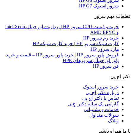
سرور استوک HP G8
سرور استوک HP G7
قطعات مهم سرور
خرید و قیمت CPU سرور HP | پردازنده اورجینال Intel Xeon
و AMD EPYC
خرید رم سرور HP
کارت شبکه سرور HP | خرید کارت شبکه HP
هارد سرور HP
فروش پاور سرور HP | خرید پاور سرور HP – قیمت و خرید
پاور اورجینال سرورهای HPE
فن سرور HP
دکتر اچ پی
خرید سرور استوک
درباره دکتر اچ پی
تماس با دکتر اچ پی
گارانتی یک ساله دکتر اچ‌پی
خدمات و پشتیبانی
سوالات متداول
وبلاگ
با ما همراه باشید