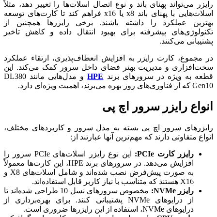
رایزر می‌تواند پهنای باند و نوع اتصال اسلات‌ها را تغییر دهد، مثلاً
اسلات‌هایی با پهنای باند x8 یا x16 فراهم کند تا کارت‌های توسعه
بهترین عملکرد را داشته باشند. برخی رایزرها همچنین از
تکنولوژی‌های پیشرفته برای بهبود انتقال داده و کاهش تاخیر
پشتیبانی می‌کنند.
در مجموع، کارت رایزر به افزایش انعطاف‌پذیری، ارتقاء عملکرد
سخت‌افزاری و مدیریت بهتر فضای داخل سرور کمک می‌کند. این
قطعه به ویژه در سرورهای برند
HPE
و مدل‌هایی مانند DL380
Gen10 که از فناوری‌های روز بهره می‌برند، اهمیت ویژه‌ای دارد.
انواع رایزر سرور اچ پی
رایزرهای سرور اچ پی بسته به مدل سرور و کاربردهای مختلف،
انواع متفاوتی دارند که مهم‌ترین آنها عبارتند از:
رایزر کارت PCIe:
این نوع رایزر اسلات‌های PCIe سرور را
افزایش می‌دهد. در سرورهای برند HPE، این کارت‌ها معمولاً
به صورت پیش‌فرض نصب شده‌اند و شامل اسلات‌های X8 و
X16 هستند که متناسب با نیاز کاربر قابل استفاده‌اند.
رایزر NVMe:
مخصوص سرورهای نسل 10 طراحی شده‌اند تا
از درایوهای NVMe پشتیبانی کنند. برای بهره‌برداری از
درایوهای NVMe، استفاده از این رایزرها ضروری است.