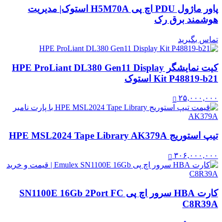
پاور ماژول PDU اچ پی H5M70A استوک| مدیریت
هوشمند برق رک
تماس بگیرید
کیت نمایشگر HPE ProLiant DL380 Gen11 Display
Kit P48819-b21 استوک
۲۵,۰۰۰,۰۰۰
تیپ استوریج HPE MSL2024 Tape Library AK379A
۳۰۶,۰۰۰,۰۰۰
کارت HBA سرور اچ پی SN1100E 16Gb 2Port FC
C8R39A