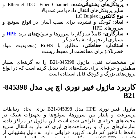
پروتکل‌های پشتیبانی‌شده:
Ethernet 10G، Fiber Channel و
سایر پروتکل‌های انتقال داده با سرعت بالا
نوع کانکتور:
LC Duplex
ابعاد:
کوچک و فشرده برای نصب آسان در انواع سوئیچ و
سرورهای HPE
سازگاری:
کاملاً سازگار با سرورها و سوئیچ‌های برند
HPE
و
بسیاری از تجهیزات شبکه دیگر
استاندارد حفاظتی:
مطابق با RoHS (محدودیت مواد
خطرناک) برای محافظت از محیط زیست
این مشخصات فنی، ماژول 845398-B21 را به گزینه‌ای بسیار
مطمئن و حرفه‌ای برای شبکه‌های داده تبدیل کرده است که در انواع
پروژه‌های بزرگ و کوچک قابل استفاده است.
کاربرد ماژول فیبر نوری اچ پی مدل 845398-
B21
ماژول فیبر نوری HPE مدل 845398-B21 برای ایجاد ارتباطات
پرسرعت و پایدار بین سرورها، سوئیچ‌ها و تجهیزات شبکه در
محیط‌های حرفه‌ای طراحی شده است. این ماژول در مراکز داده،
سازمان‌های بزرگ و زیرساخت‌های ابری که نیاز به انتقال سریع
داده‌ها با تأخیر کم دارند، کاربرد فراوانی دارد. به دلیل پشتیبانی از