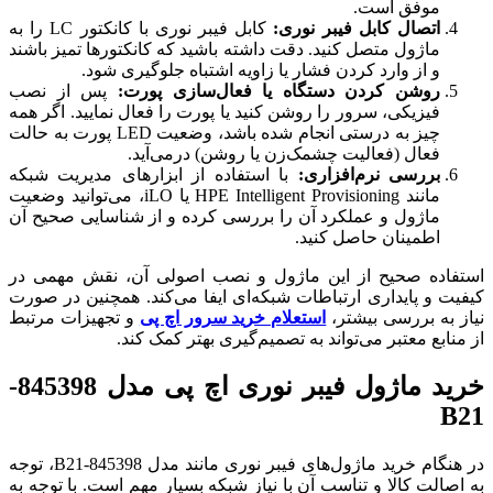
موفق است.
اتصال کابل فیبر نوری:
کابل فیبر نوری با کانکتور LC را به
ماژول متصل کنید. دقت داشته باشید که کانکتورها تمیز باشند
و از وارد کردن فشار یا زاویه اشتباه جلوگیری شود.
روشن کردن دستگاه یا فعال‌سازی پورت:
پس از نصب
فیزیکی، سرور را روشن کنید یا پورت را فعال نمایید. اگر همه
چیز به درستی انجام شده باشد، وضعیت LED پورت به حالت
فعال (فعالیت چشمک‌زن یا روشن) درمی‌آید.
بررسی نرم‌افزاری:
با استفاده از ابزارهای مدیریت شبکه
مانند HPE Intelligent Provisioning یا iLO، می‌توانید وضعیت
ماژول و عملکرد آن را بررسی کرده و از شناسایی صحیح آن
اطمینان حاصل کنید.
استفاده صحیح از این ماژول و نصب اصولی آن، نقش مهمی در
کیفیت و پایداری ارتباطات شبکه‌ای ایفا می‌کند. همچنین در صورت
نیاز به بررسی بیشتر،
استعلام خرید سرور اچ پی
و تجهیزات مرتبط
از منابع معتبر می‌تواند به تصمیم‌گیری بهتر کمک کند.
خرید ماژول فیبر نوری اچ پی مدل 845398-
B21
در هنگام خرید ماژول‌های فیبر نوری مانند مدل 845398-B21، توجه
به اصالت کالا و تناسب آن با نیاز شبکه بسیار مهم است. با توجه به