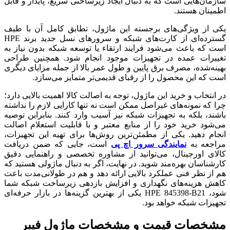
سازمان‌هایی است که به دنبال ایجاد زیرساختی سریع، پایدار و قابل
اطمینان هستند.
یکی از ویژگی‌های برجسته این ماژول، تطابق کامل آن با طیف
گسترده‌ای از کارت‌های شبکه و سرورهای نسل جدید برند HPE
است که باعث می‌شود فرایند ارتقاء یا توسعه شبکه بدون نیاز به
تغییرات عمده در تجهیزات موجود انجام شود. همچنین طراحی
بهینه‌شده، مصرف برق پایین و طول عمر بالا از جمله مزایای دیگری
است که این محصول را از رقبای قدیمی‌تر متمایز می‌سازد.
در انتخاب و خرید این ماژول، توجه به اصالت کالا اهمیت بالایی دارد؛
چرا که نمونه‌های غیراصل ممکن است نه تنها کارایی لازم را نداشته
باشند، بلکه به تجهیزات شبکه نیز آسیب وارد کنند. بنابراین توصیه
می‌شود خرید خود را از منابع معتبر و با قابلیت استعلام اصالت
انجام دهید. یکی از مطمئن‌ترین روش‌ها برای تهیه این تجهیزات،
مراجعه به
نمایندگی سرور اچ پی
است، جایی که ضمن دریافت
کالای اورجینال، می‌توانید از مشاوره تخصصی و راهنمایی دقیق
کارشناسان بهره‌مند شوید. در نهایت، اگر به دنبال ماژولی هستید که
هم از نظر فنی عملکرد بالایی ارائه دهد و هم در طولانی‌مدت باعث
کاهش هزینه‌های نگهداری و افزایش بازدهی زیرساخت شبکه شما
شود، HPE 845398-B21 یکی از بهترین گزینه‌ها در بازار حرفه‌ای
تجهیزات شبکه خواهد بود.
مشخصات
قیمت و مشخصات ماژول فیبر