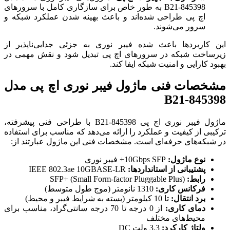
845398-B21 به طور خاص برای سازگاری کامل با سرورهای
اچ پی طراحی شده‌اند و باعث بهینه شدن عملکرد شبکه و
سرور می‌شوند.
این کاربردها باعث شده فیبر نوری به جزئی جدایی‌ناپذیر از
زیرساخت شبکه در سرورهای اچ پی تبدیل شود و نقش مهمی در
بهبود کارایی و امنیت شبکه ایفا کند.
مشخصات فنی ماژول فیبر نوری اچ پی مدل
845398-B21
ماژول فیبر نوری اچ پی 845398-B21 با طراحی فنی پیشرفته،
ترکیبی از کیفیت و عملکرد را ارائه می‌دهد که مناسب برای استفاده
در شبکه‌های حرفه‌ای است. مشخصات فنی این ماژول عبارتند از:
نوع ماژول:
10Gbps SFP+ فیبر نوری
پشتیبانی از استانداردها:
IEEE 802.3ae 10GBASE-LR
رابط:
SFP+ (Small Form-factor Pluggable Plus)
فرکانس کاری:
1310 نانومتر (موج طول متوسط)
برد انتقال:
تا 10 کیلومتر (بسته به شرایط فیبر و محیط)
دمای کاری:
از 0 درجه تا 70 درجه سانتی‌گراد، مناسب برای
محیط‌های مختلف
ولتاژ کارکرد:
3.3 ولت DC