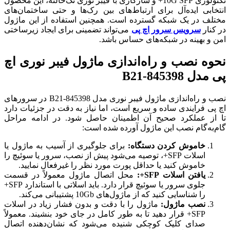
تکنولوژی 10G SFP+ و سازگاری با فیبر نوری تک‌حالته، این محصول
انتخابی ایده‌آل برای ارتباط‌های بین رک‌ها و حتی ساختمان‌های
مختلف در یک شبکه گسترده است. همچنین استفاده از این ماژول
در کنار
سرویس سرور اچ پی
می‌تواند تضمینی برای ایجاد زیرساختی
امن و بهینه در شبکه‌های حساس باشد.
نحوه نصب و راه‌اندازی ماژول فیبر نوری اچ
پی مدل 845398-B21
نصب و راه‌اندازی ماژول فیبر نوری مدل 845398-B21 در سرورهای
اچ پی فرایندی ساده و سریع است، اما نیاز به دقت در جزئیات دارد
تا از عملکرد صحیح آن اطمینان حاصل شود. در ادامه مراحل
گام‌به‌گام نصب این ماژول آورده شده است:
خاموش کردن دستگاه:
برای جلوگیری از آسیب به ماژول یا
اسلات SFP+، توصیه می‌شود پیش از نصب، سرور یا سوئیچ را
خاموش کنید یا حداقل پورت مورد نظر را غیرفعال نمایید.
یافتن اسلات SFP+:
محل اتصال ماژول معمولاً در قسمت
جلوی سرور یا سوئیچ قرار دارد. باید اسلاتی با استاندارد SFP+
را شناسایی کنید که از ماژول‌های 10Gb پشتیبانی می‌کند.
نصب ماژول:
ماژول را با دقت و بدون فشار زیاد در اسلات
SFP+ قرار دهید تا به طور کامل در جای خود بنشیند. معمولاً
صدای کلیک کوچکی شنیده می‌شود که نشان‌دهنده اتصال