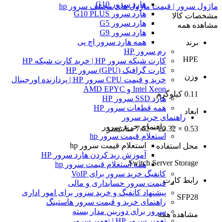
هارد سرور G10
ماژول سرور | قیمت ماژول های مختلف سرور hp
هارد سرور G10 PLUS
مشخصات کالا
هارد سرور G5
مشاهده همه
هارد سرور G9
همه هارد سرور اچ پی
برند
رم سرور HP
HPE
کارت شبکه سرور HP | خرید کارت شبکه HP
کارت گرافیک (GPU) سرور HP
وزن
خرید و قیمت CPU سرور HP | پردازنده اورجینال
Intel Xeon و AMD EPYC
0.11 کیلوگرم
هارد SSD سرور HP
همه قطعات سرور HP
ابعاد
راهنمای خرید سرور
راهنمای خرید سرور
0.53 × 20.32 × 7.62 سانتیمتر
استعلام قیمت سرور hp
استعلام قیمت سرور hp
محل استفاده
آموزش ريد كردن هارد سرور HP
Switch Server Storage
همه استعلام قیمت سرور hp
کانفیگ خرید سرور برای VoIP
رابط کارت
قیمت سرور حسابداری و مالی
پیشنهاد کانفیگ و خرید سرور برای امور اداری
SFP28
راهنمای خرید و قیمت سرور هاستینگ
سرور برای دوربین مدار بسته
مشاهده همه
تعمیر سرور HP | تعمیر سرور