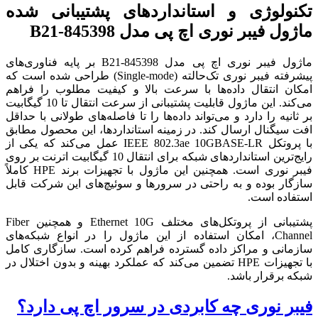
تکنولوژی و استانداردهای پشتیبانی شده
ماژول فیبر نوری اچ پی مدل 845398-B21
ماژول فیبر نوری اچ پی مدل 845398-B21 بر پایه فناوری‌های
پیشرفته فیبر نوری تک‌حالته (Single-mode) طراحی شده است که
امکان انتقال داده‌ها با سرعت بالا و کیفیت مطلوب را فراهم
می‌کند. این ماژول قابلیت پشتیبانی از سرعت انتقال تا 10 گیگابیت
بر ثانیه را دارد و می‌تواند داده‌ها را تا فاصله‌های طولانی با حداقل
افت سیگنال ارسال کند. در زمینه استانداردها، این محصول مطابق
با پروتکل IEEE 802.3ae 10GBASE-LR عمل می‌کند که یکی از
رایج‌ترین استانداردهای شبکه برای انتقال 10 گیگابیت اترنت بر روی
فیبر نوری است. همچنین این ماژول با تجهیزات برند HPE کاملاً
سازگار بوده و به راحتی در سرورها و سوئیچ‌های این شرکت قابل
استفاده است.
پشتیبانی از پروتکل‌های مختلف Ethernet 10G و همچنین Fiber
Channel، امکان استفاده از این ماژول را در انواع شبکه‌های
سازمانی و مراکز داده گسترده فراهم کرده است. سازگاری کامل
با تجهیزات HPE تضمین می‌کند که عملکرد بهینه و بدون اختلال در
شبکه برقرار باشد.
فیبر نوری چه کابردی در سرور اچ پی دارد؟