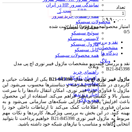
نمایندگی سرور HP در ایران
تعداد
سرور ERP چیست ؟
همه راهنمای خرید سرور
۹,۹۰۰,۰۰۰
محصولات سیسکو
امتیاز محصول
مجموع فرم
0
امتیاز ثبت شده
محصولات سیسکو
0
/5
سوئیچ سیسکو
لایسنس سیسکو
نقد و بررسی
ماژول سیسکو
مشخصات
کابل سیسکو
دیدگاه ها
همه محصولات سیسکو
وبلاگ
نقد و بررسی
قیمت و مشخصات ماژول فیبر نوری اچ پی مدل
وبلاگ
845398-B21
راهنمای خرید
راهنمای تکنیکال و فنی
ماژول فیبر نوری اچ پی مدل 845398-B21
یکی از قطعات حیاتی و
مقایسه و بررسی
کاربردی در شبکه‌های پیشرفته و دیتاسنترها محسوب می‌شود. این
آموزشی
ماژول با فناوری نوین فیبر نوری، امکان انتقال داده‌ها را با سرعت
اخبار و ترندها
بسیار بالا و کیفیتی بی‌نظیر فراهم می‌کند. استفاده از این محصول
همه وبلاگ
باعث افزایش پایداری و کارایی شبکه‌های سازمانی می‌شود و به
مدیران فناوری اطلاعات کمک می‌کند تا ارتباطات داخلی خود را
بهینه کنند. در این بخش به بررسی ویژگی‌ها، کاربردها و نکات مهم
مربوط به ماژول فیبر نوری 845398-B21 خواهیم پرداخت تا بتوانید
انتخابی آگاهانه و متناسب با نیازهای شبکه خود داشته باشید.