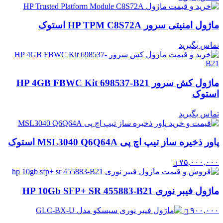
ماژول امنیتی سرور HP TPM C8S72A استوک
تماس بگیرید
ماژول کش سرور HP 4GB FBWC Kit 698537-B21
استوک
تماس بگیرید
پاور ذخیره ساز تیپ اچ پی MSL3040 Q6Q64A استوک
۷۵,۰۰۰,۰۰۰
ماژول فیبر نوری HP 10Gb SFP+ SR 455883-B21
۹۰۰,۰۰۰