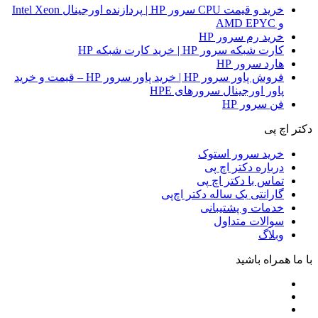
خرید و قیمت CPU سرور HP | پردازنده اورجینال Intel Xeon
و AMD EPYC
خرید رم سرور HP
کارت شبکه سرور HP | خرید کارت شبکه HP
هارد سرور HP
فروش پاور سرور HP | خرید پاور سرور HP – قیمت و خرید
پاور اورجینال سرورهای HPE
فن سرور HP
دکتر اچ پی
خرید سرور استوک
درباره دکتر اچ پی
تماس با دکتر اچ پی
گارانتی یک ساله دکتر اچ‌پی
خدمات و پشتیبانی
سوالات متداول
وبلاگ
با ما همراه باشید