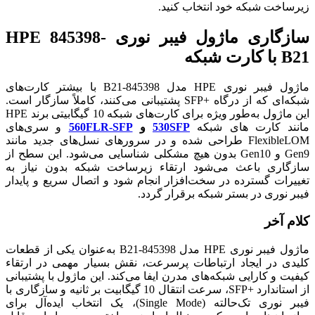
زیرساخت شبکه خود انتخاب کنید.
سازگاری ماژول فیبر نوری HPE 845398-
B21 با کارت شبکه
ماژول فیبر نوری HPE مدل 845398-B21 با بیشتر کارت‌های
شبکه‌ای که از درگاه +SFP پشتیبانی می‌کنند، کاملاً سازگار است.
این ماژول به‌طور ویژه برای کارت‌های شبکه 10 گیگابیتی برند HPE
مانند کارت های شبکه
530SFP
و
560FLR-SFP
و سری‌های
FlexibleLOM طراحی شده و در سرورهای نسل‌های جدید مانند
Gen9 و Gen10 بدون هیچ مشکلی شناسایی می‌شود. این سطح از
سازگاری باعث می‌شود ارتقاء زیرساخت شبکه بدون نیاز به
تغییرات گسترده در سخت‌افزار انجام شود و اتصال سریع و پایدار
فیبر نوری در بستر شبکه برقرار گردد.
کلام آخر
ماژول فیبر نوری HPE مدل 845398-B21 به‌عنوان یکی از قطعات
کلیدی در ایجاد ارتباطات پرسرعت، نقش بسیار مهمی در ارتقاء
کیفیت و کارایی شبکه‌های مدرن ایفا می‌کند. این ماژول با پشتیبانی
از استاندارد +SFP، سرعت انتقال 10 گیگابیت بر ثانیه و سازگاری با
فیبر نوری تک‌حالته (Single Mode)، یک انتخاب ایده‌آل برای