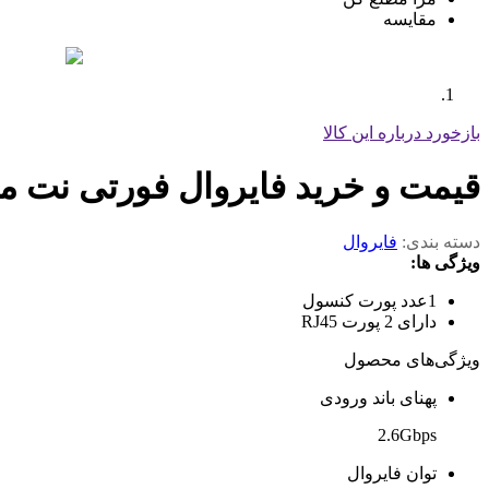
مقایسه
بازخورد درباره این کالا
قیمت و خرید فایروال فورتی نت مدل gate FG-100F
دسته بندی:
فایروال
ویژگی ها:
1عدد پورت کنسول
دارای 2 پورت RJ45
ویژگی‌های محصول
پهنای باند ورودی
2.6Gbps
توان فایروال