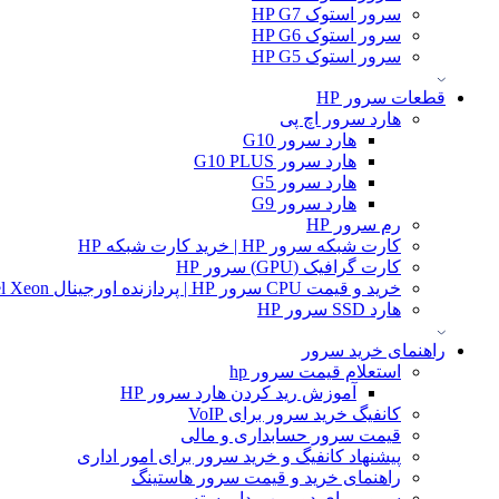
سرور استوک HP G7
سرور استوک HP G6
سرور استوک HP G5
قطعات سرور HP
هارد سرور اچ پی
هارد سرور G10
هارد سرور G10 PLUS
هارد سرور G5
هارد سرور G9
رم سرور HP
کارت شبکه سرور HP | خرید کارت شبکه HP
کارت گرافیک (GPU) سرور HP
خرید و قیمت CPU سرور HP | پردازنده اورجینال Intel Xeon و AMD EPYC
هارد SSD سرور HP
راهنمای خرید سرور
استعلام قیمت سرور hp
آموزش ريد كردن هارد سرور HP
کانفیگ خرید سرور برای VoIP
قیمت سرور حسابداری و مالی
پیشنهاد کانفیگ و خرید سرور برای امور اداری
راهنمای خرید و قیمت سرور هاستینگ
سرور برای دوربین مدار بسته