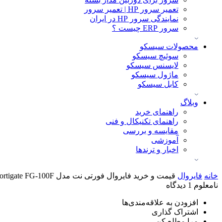
تعمیر سرور HP | تعمیر سرور
نمایندگی سرور HP در ایران
سرور ERP چیست ؟
محصولات سیسکو
سوئیچ سیسکو
لایسنس سیسکو
ماژول سیسکو
کابل سیسکو
وبلاگ
راهنمای خرید
راهنمای تکنیکال و فنی
مقایسه و بررسی
آموزشی
اخبار و ترندها
خانه
فایروال
قیمت و خرید فایروال فورتی نت مدل Fortigate FG-100F
نامعلوم
1 دیدگاه
افزودن به علاقه‌مندی‌ها
اشتراک گذاری
مرا مطلع کن