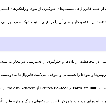
 جمله فایروال‌ها، سیستم‌های جلوگیری از نفوذ، و راهکارهای امنیتی م
می در محافظت از داده‌ها و جلوگیری از دسترسی غیرمجاز به سیستم‌ها
ه‌ای از قوانین امنیتی، تهدیدات سایبری مانند حملات DDoS، ویروس‌ها و نفوذها را شناسایی و متوقف م
FortiGate 100F
از Fortinet،
PA-3220
از Palo Alto Networks و
0
ن فایروال‌ها با ویژگی‌هایی نظیر شناسایی تهدیدات پیشرفته، VPN و قابلیت‌های مدیریت متمرکز، امنیت