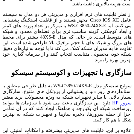
است هزینه بالاتری داشته باشد.
از نظر قابلیت های نرم افزاری و مدیریتی هر دو مدل به سیستم
عامل Cisco IOS XE مجهز هستند و از قابلیت استکینگ پشتیبانی
می کنند، اما WS-C3850-24XS-E با تمرکز بر تعداد پورت های کمتر
و ابعاد کوچکتر، گزینه مناسب تری برای فضاهای محدود و شبکه
های متوسط است. در حالی که مدل 48XS-E بیشتر برای محیط
های بزرگ و شبکه های با حجم ترافیک بالا طراحی شده است. این
تفاوت ها به مدیران شبکه کمک می کند تا با توجه به نیازهای دقیق
شبکه خود، محصولی متناسب انتخاب کنند و از سرمایه گذاری خود
بهترین بهره را ببرند.
سازگاری با تجهیزات و اکوسیستم سیسکو
سوئیچ سیسکو مدل WS-C3850-24XS-E به دلیل طراحی منطبق با
استانداردهای روز دنیا و پشتیبانی از پروتکل های متنوع، سازگاری
بسیار بالایی با سایر تجهیزات شبکه به ویژه محصولات برند معتبر
سرور HP
دارد. این سازگاری باعث می شود تا سازمان ها بتوانند
زیرساخت شبکه ای یکپارچه و هماهنگ ایجاد کنند که در آن تمامی
اجزا از جمله سرورها، ذخیره سازها و تجهیزات شبکه به بهترین
شکل با هم کار کنند.
علاوه بر این، قابلیت های مدیریتی پیشرفته و امکانات امنیتی این