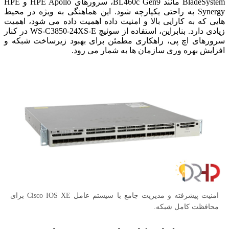
BladeSystem مانند BL460c Gen9، سرورهای HPE Apollo و HPE
Synergy به راحتی یکپارچه شود. این هماهنگی به ویژه در محیط
هایی که به کارایی بالا و امنیت داده اهمیت داده می شود، اهمیت
زیادی دارد. بنابراین، استفاده از سوئیچ WS-C3850-24XS-E در کنار
سرورهای اچ پی، راهکاری مطمئن برای بهبود زیرساخت شبکه و
افزایش بهره وری سازمان ها به شمار می رود.
امنیت پیشرفته و مدیریت جامع با سیستم عامل Cisco IOS XE برای
محافظت کامل شبکه.