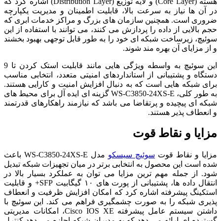
هسته (Core Layer) و لایه توزیع (Distribution Layer) اشاره کرد که
در آن ها نیاز به سرعت بالا، قابلیت اطمینان و مدیریت یکپارچه
ضروری است. همچنین سازمان های بزرگ و مراکز خدمات ابری که
حجم بالایی از داده را پردازش می کنند، می توانند با استفاده از این
سوئیچ، زیرساخت شبکه ای خود را به طور قابل توجهی بهبود بخشند
و از مزایای آن بهره مند شوند.
این سوئیچ به واسطه ویژگی هایی مانند قابلیت استک کردن تا 9
دستگاه و پشتیبانی از استانداردهای امنیتی متعدد، انتخابی مناسب
برای شبکه هایی است که به دنبال افزایش امنیت و کارایی هستند.
به طور کلی، WS-C3850-24XS-E گزینه ای ایده آل برای محیط های
شبکه ای پیچیده و پرتقاضا می باشد که نیازمند راهکارهای قدرتمند
و انعطاف پذیر هستند.
مزایا و نقاط قوت
مزایا و نقاط قوت
سوئیچ سیسکو
مدل WS-C3850-24XS-E باعث
شده است این محصول به انتخابی برتر در میان تجهیزات شبکه تبدیل
شود. از جمله مهم ترین مزایا می توان به عملکرد بسیار بالا در
انتقال داده ها، پشتیبانی از پورت های ۱۰ گیگابیت SFP+ و قابلیت
استکینگ پیشرفته اشاره کرد که امکان افزایش ظرفیت و انعطاف
پذیری شبکه را به صورت چشمگیری فراهم می کند. این سوئیچ با
داشتن سیستم عامل پیشرفته Cisco IOS XE، امکانات مدیریتی
گسترده ای ارائه می دهد که به مدیران شبکه اجازه می دهد کنترل