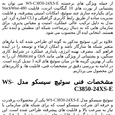
از جمله ویژگی های برجسته WS-C3850-24XS-E می توان به
پشتیبانی از پورت های 10 گیگابیت اترنت، قابلیت StackWise-480
برای یکپارچه سازی چند سوئیچ، امکانات امنیتی پیشرفته، و قابلیت
مدیریت ساده از طریق رابط کاربری گرافیکی و CLI اشاره کرد. این
مدل به دلیل ترکیب عالی عملکرد، امنیت و مقیاس پذیری، برای
سازمان هایی که به دنبال زیرساخت شبکه ای مطمئن و آینده نگر
هستند، انتخابی ایده آل محسوب می شود.
علاوه بر این، سوئیچ مذکور به گونه ای طراحی شده که با نیازهای
متغیر شبکه ها سازگار باشد و امکان ارتقاء و توسعه را در آینده
فراهم کند. مصرف بهینه انرژی، پایداری عملکرد در شرایط کاری
سنگین، و پشتیبانی از ویژگی هایی مانند QoS و Multicast، آن را به
یکی از بهترین گزینه ها در میان سوئیچ های لایه 3 تبدیل کرده است.
در ادامه به بررسی دقیق تر مشخصات فنی، قابلیت ها، و کاربردهای
این محصول می پردازیم.
مشخصات فنی سوئیچ سیسکو مدل WS-
C3850-24XS-E
سوئیچ سیسکو مدل WS-C3850-24XS-E یکی از محصولات پرقدرت
و حرفه ای شرکت سیسکو است که برای شبکه های سازمانی با
نیاز به سرعت بالا و قابلیت های پیشرفته طراحی شده است. این
محصول با بهره گیری از قابلیت های مدرن و پشتیبانی از فناوری