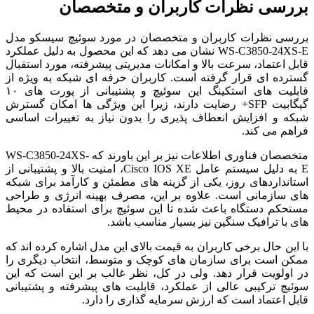
بررسی نظرات کاربران و متخصصان
بررسی نظرات کاربران و متخصصان در مورد سوئیچ سیسکو مدل
WS-C3850-24XS-E نشان می دهد که این محصول به دلیل عملکرد
قابل اعتماد، سرعت بالا و امکانات مدیریتی پیشرفته، مورد استقبال
گسترده ای قرار گرفته است. کاربران حرفه ای شبکه به ویژه از
قابلیت های استکینگ این سوئیچ و پشتیبانی از پورت های ۱۰
گیگابیت SFP+ رضایت دارند، زیرا این ویژگی ها امکان گسترش
شبکه و افزایش انعطاف پذیری را بدون نیاز به تغییرات اساسی
فراهم می کند.
متخصصان فناوری اطلاعات نیز بر این باورند که WS-C3850-24XS-
E به دلیل سیستم عامل Cisco IOS XE، امنیت بالا و پشتیبانی از
استانداردهای روز، یکی از گزینه های مطمئن و کارآمد برای شبکه
های سازمانی است. علاوه بر این، مصرف بهینه انرژی و طراحی
مستحکم دستگاه باعث شده تا این سوئیچ برای استفاده در محیط
های با ترافیک سنگین نیز بسیار مناسب باشد.
با این حال برخی کاربران به قیمت بالای این مدل اشاره کرده اند که
ممکن است برای سازمان های کوچک و متوسط، انتخاب دیگری را
در اولویت قرار دهد. ولی در کل، نظر غالب بر این است که این
سوئیچ ترکیبی عالی از عملکرد، قابلیت های پیشرفته و پشتیبانی
قابل اعتماد است که ارزش سرمایه گذاری را دارد.