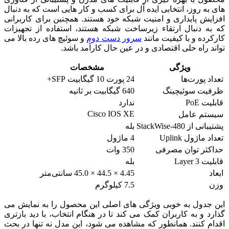
های به روز، انتخابی ایده آل برای کسب و کار هایی است که به دنبال
افزایش پایداری و امنیت شبکه خود هستند. همچنین برای کاربرانی
که به دنبال ارتقاء زیرساخت شبکه هستند، استفاده از تجهیزات
کارکرده و با کیفیت مانند
سرور دست دوم
و سوئیچ های رده بالا می
تواند راه حلی اقتصادی و در عین حال کارآمد باشد.
ویژگی
مشخصات
تعداد پورت‌ها
24 پورت 10 گیگابیت SFP+
ظرفیت سوئیچینگ
640 گیگابیت بر ثانیه
قابلیت PoE
ندارد
Cisco IOS XE
سیستم عامل
پشتیبانی از StackWise-480
بله
تعداد ماژول Uplink
4 ماژول
حداکثر توان مصرفی
350 وات
قابلیت Layer 3
بله
ابعاد
4.45 × 44.5 × 45.0 سانتی‌متر
وزن
7.5 کیلوگرم
این جدول به خوبی ویژگی های اصلی این محصول را به نمایش می
گذارد و به کاربران کمک می کند تا در هنگام انتخاب، با دید بازتری
اقدام کنند. همانطور که مشاهده می شود، این مدل نه تنها در بحث