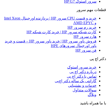
سرور استوک HP G7
قطعات مهم سرور
خرید و قیمت CPU سرور HP | پردازنده اورجینال Intel Xeon
و AMD EPYC
خرید رم سرور HP
کارت شبکه سرور HP | خرید کارت شبکه HP
هارد سرور HP
فروش پاور سرور HP | خرید پاور سرور HP – قیمت و خرید
پاور اورجینال سرورهای HPE
فن سرور HP
دکتر اچ پی
خرید سرور استوک
درباره دکتر اچ پی
تماس با دکتر اچ پی
گارانتی یک ساله دکتر اچ‌پی
خدمات و پشتیبانی
سوالات متداول
وبلاگ
با ما همراه باشید