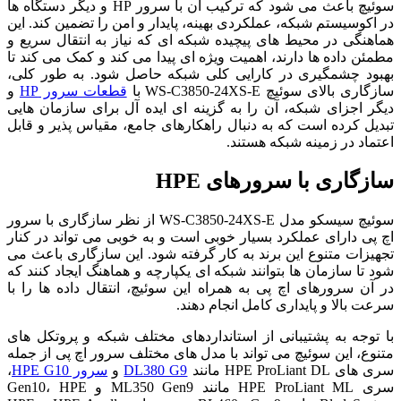
سوئیچ باعث می شود که ترکیب آن با سرور HP و دیگر دستگاه ها
در اکوسیستم شبکه، عملکردی بهینه، پایدار و امن را تضمین کند. این
هماهنگی در محیط های پیچیده شبکه ای که نیاز به انتقال سریع و
مطمئن داده ها دارند، اهمیت ویژه ای پیدا می کند و کمک می کند تا
بهبود چشمگیری در کارایی کلی شبکه حاصل شود. به طور کلی،
سازگاری بالای سوئیچ WS-C3850-24XS-E با
قطعات سرور HP
و
دیگر اجزای شبکه، آن را به گزینه ای ایده آل برای سازمان هایی
تبدیل کرده است که به دنبال راهکارهای جامع، مقیاس پذیر و قابل
اعتماد در زمینه شبکه هستند.
سازگاری با سرورهای HPE
سوئیچ سیسکو مدل WS-C3850-24XS-E از نظر سازگاری با سرور
اچ پی دارای عملکرد بسیار خوبی است و به خوبی می تواند در کنار
تجهیزات متنوع این برند به کار گرفته شود. این سازگاری باعث می
شود تا سازمان ها بتوانند شبکه ای یکپارچه و هماهنگ ایجاد کنند که
در آن سرورهای اچ پی به همراه این سوئیچ، انتقال داده ها را با
سرعت بالا و پایداری کامل انجام دهند.
با توجه به پشتیبانی از استانداردهای مختلف شبکه و پروتکل های
متنوع، این سوئیچ می تواند با مدل های مختلف سرور اچ پی از جمله
سری های HPE ProLiant DL مانند
DL380 G9
و
سرور HPE G10
،
سری HPE ProLiant ML مانند ML350 Gen9 و Gen10، HPE