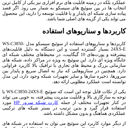
عملکرد بلکه در زمینه قابلیت های نرم افزاری نیز یکی از کامل ترین
انتخاب ها در بین سوئیچ های سیسکو به شمار می رود. اگر قصد
پیاده سازی شبکه ای پایدار و با قابلیت توسعه را دارید، این محصول
می تواند یکی از گزینه های اصلی شما باشد.
کاربردها و سناریوهای استفاده
کاربردها و سناریوهای استفاده از سوئیچ سیسکو مدل WS-C3850-
24XS-E بسیار گسترده است و این دستگاه به دلیل قابلیت‌های
پیشرفته و پورت‌های 10 گیگابیت، در محیط‌های مختلف شبکه ای
جایگاه ویژه ای دارد. این سوئیچ به ویژه در مراکز داده، شبکه های
سازمانی بزرگ و محیط های تجاری با ترافیک بالا کاربرد فراوانی
دارد. همچنین در سناریوهایی که نیاز به اتصال سریع و پایدار بین
سرورها، ذخیره سازها و سایر تجهیزات شبکه وجود دارد، این مدل
توانسته است عملکرد مطلوبی ارائه دهد.
یکی از نکات قابل توجه این است که سوئیچ WS-C3850-24XS-E با
توجه به سازگاری بالا و قابلیت مدیریت پیشرفته، به خوبی می تواند
در کنار تجهیزات مختلف از جمله
کارت شبکه سرور HP
مورد
استفاده قرار گیرد و بدین ترتیب در بستر شبکه های ترکیبی
عملکردی هماهنگ و بدون مشکل داشته باشد.
از دیگر موارد کاربرد این سوئیچ می توان به استفاده در شبکه های