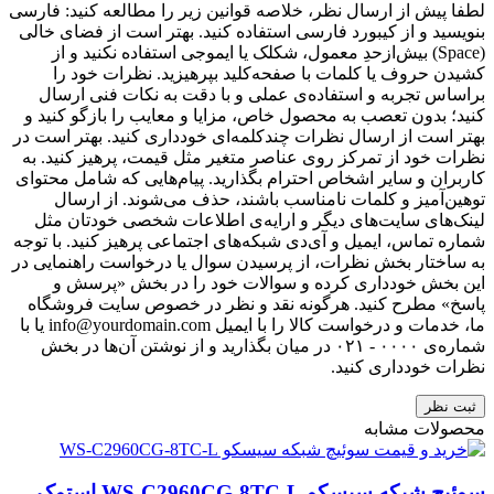
لطفا پیش از ارسال نظر، خلاصه قوانین زیر را مطالعه کنید: فارسی
بنویسید و از کیبورد فارسی استفاده کنید. بهتر است از فضای خالی
(Space) بیش‌از‌حدِ معمول، شکلک یا ایموجی استفاده نکنید و از
کشیدن حروف یا کلمات با صفحه‌کلید بپرهیزید. نظرات خود را
براساس تجربه و استفاده‌ی عملی و با دقت به نکات فنی ارسال
کنید؛ بدون تعصب به محصول خاص، مزایا و معایب را بازگو کنید و
بهتر است از ارسال نظرات چندکلمه‌‌ای خودداری کنید. بهتر است در
نظرات خود از تمرکز روی عناصر متغیر مثل قیمت، پرهیز کنید. به
کاربران و سایر اشخاص احترام بگذارید. پیام‌هایی که شامل محتوای
توهین‌آمیز و کلمات نامناسب باشند، حذف می‌شوند. از ارسال
لینک‌های سایت‌های دیگر و ارایه‌ی اطلاعات شخصی خودتان مثل
شماره تماس، ایمیل و آی‌دی شبکه‌های اجتماعی پرهیز کنید. با توجه
به ساختار بخش نظرات، از پرسیدن سوال یا درخواست راهنمایی در
این بخش خودداری کرده و سوالات خود را در بخش «پرسش و
پاسخ» مطرح کنید. هرگونه نقد و نظر در خصوص سایت فروشگاه
ما، خدمات و درخواست کالا را با ایمیل info@yourdomain.com یا با
شماره‌ی ۰۰۰۰ - ۰۲۱ در میان بگذارید و از نوشتن آن‌ها در بخش
نظرات خودداری کنید.
ثبت نظر
محصولات مشابه
سوئیچ شبکه سیسکو WS-C2960CG-8TC-L استوک