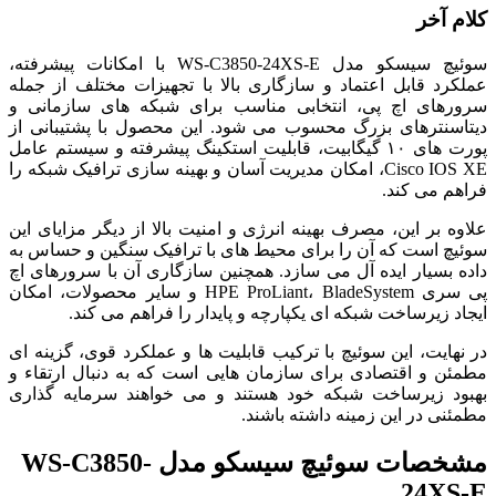
کلام آخر
سوئیچ سیسکو مدل WS-C3850-24XS-E با امکانات پیشرفته،
عملکرد قابل اعتماد و سازگاری بالا با تجهیزات مختلف از جمله
سرورهای اچ پی، انتخابی مناسب برای شبکه های سازمانی و
دیتاسنترهای بزرگ محسوب می شود. این محصول با پشتیبانی از
پورت های ۱۰ گیگابیت، قابلیت استکینگ پیشرفته و سیستم عامل
Cisco IOS XE، امکان مدیریت آسان و بهینه سازی ترافیک شبکه را
فراهم می کند.
علاوه بر این، مصرف بهینه انرژی و امنیت بالا از دیگر مزایای این
سوئیچ است که آن را برای محیط های با ترافیک سنگین و حساس به
داده بسیار ایده آل می سازد. همچنین سازگاری آن با سرورهای اچ
پی سری HPE ProLiant، BladeSystem و سایر محصولات، امکان
ایجاد زیرساخت شبکه ای یکپارچه و پایدار را فراهم می کند.
در نهایت، این سوئیچ با ترکیب قابلیت ها و عملکرد قوی، گزینه ای
مطمئن و اقتصادی برای سازمان هایی است که به دنبال ارتقاء و
بهبود زیرساخت شبکه خود هستند و می خواهند سرمایه گذاری
مطمئنی در این زمینه داشته باشند.
مشخصات
سوئیچ سیسکو مدل WS-C3850-
24XS-E