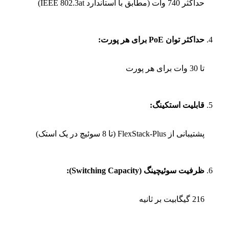
حداکثر 740 وات (مطابق با استاندارد IEEE 802.3at)
حداکثر توان PoE برای هر پورت:
تا 30 وات برای هر پورت
قابلیت استکینگ:
پشتیبانی از FlexStack-Plus (تا 8 سوئیچ در یک استک)
ظرفیت سوئیچینگ (Switching Capacity):
216 گیگابیت بر ثانیه