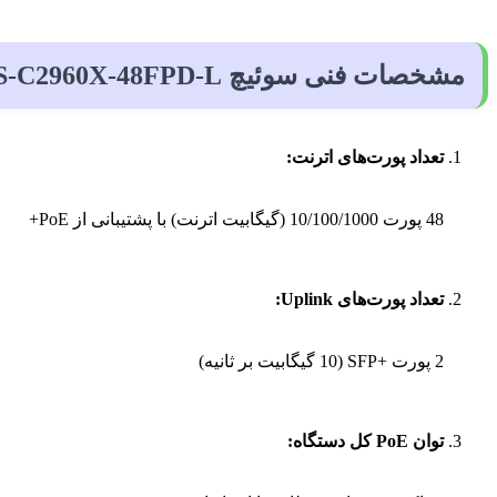
مشخصات فنی سوئیچ Cisco WS-C2960X-48FPD-L
تعداد پورت‌های اترنت:
48 پورت 10/100/1000 (گیگابیت اترنت) با پشتیبانی از PoE+
تعداد پورت‌های Uplink:
2 پورت +SFP (10 گیگابیت بر ثانیه)
توان PoE کل دستگاه: