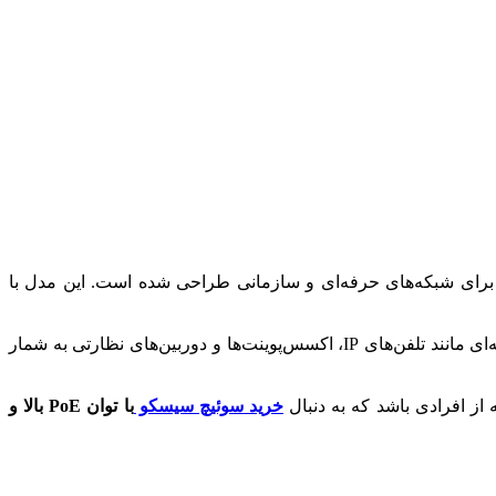
ای شبکه‌های حرفه‌ای و سازمانی طراحی شده است. این مدل با
داشتن 48 پورت گیگابیتی با پشتیبانی از PoE+ و دو پورت +SFP ده گیگابیتی، انتخابی ایده‌آل برای تأمین انرژی و ارتباط پایدار تجهیزات شبکه‌ای مانند تلفن‌های IP، اکسس‌پوینت‌ها و دوربین‌های نظارتی به شمار
 از افرادی باشد که به دنبال
خرید سوئیچ سیسکو
با توان PoE بالا و