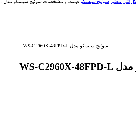
سوئیچ سیسکو
قیمت و مشخصات سوئیچ سیسکو مدل WS-C2960X-48FPD-L
WS-C29