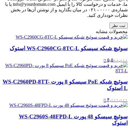
ما، خدمات و درخواست کالا را با ایمیل info@yourdomain.com یا با
شماره‌ی ۰۰۰۰ - ۰۲۱ در میان بگذارید و از نوشتن آن‌ها در بخش
نظرات خودداری کنید.
ثبت نظر
محصولات مشابه
سوئیچ شبکه سیسکو WS-C2960CG-8TC-L استوک
۵,۵۰۰,۰۰۰
سوئیچ شبکه PoE سیسکو 8 پورت WS-C2960PD-8TT-
L استوک
۴,۰۰۰,۰۰۰
سوئیچ سیسکو 48 پورت WS-C2960S-48FPD-L
استوک