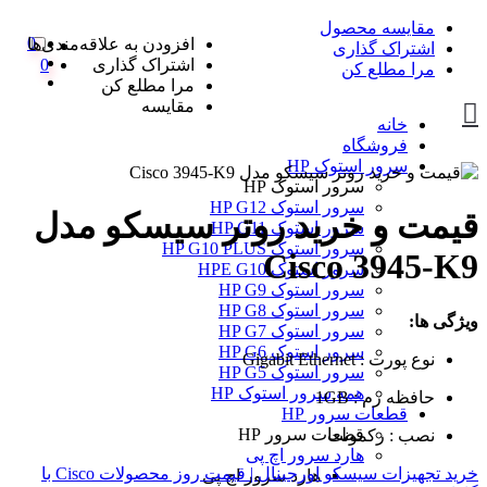
مقایسه محصول
0
افزودن به علاقه‌مندی‌ها
اشتراک گذاری
اشتراک گذاری
0
مرا مطلع کن
مرا مطلع کن
مقایسه
خانه
فروشگاه
سرور استوک HP
سرور استوک HP
سرور استوک HP G12
قیمت و خرید روتر سیسکو مدل
سرور استوک HP G11
سرور استوک HP G10 PLUS
Cisco 3945-K9
سرور استوک HPE G10
سرور استوک HP G9
سرور استوک HP G8
ویژگی ها:
سرور استوک HP G7
سرور استوک HP G6
نوع پورت : Gigabit Ethernet
سرور استوک HP G5
همه سرور استوک HP
حافظه رم : 1GB
قطعات سرور HP
قطعات سرور HP
نصب : رکمونت
هارد سرور اچ پی
خرید تجهیزات سیسکو اورجینال | قیمت روز محصولات Cisco با
هارد سرور اچ پی