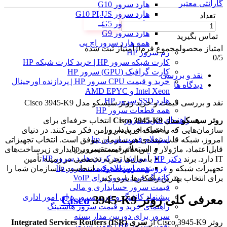
گارانتی معتبر
هارد سرور G10
هارد سرور G10 PLUS
تعداد
هارد سرور G5
هارد سرور G9
تماس بگیرید
همه هارد سرور اچ پی
امتیاز محصول
مجموع فرم
0
امتیاز ثبت شده
رم سرور HP
0
/5
کارت شبکه سرور HP | خرید کارت شبکه HP
کارت گرافیک (GPU) سرور HP
نقد و بررسی
خرید و قیمت CPU سرور HP | پردازنده اورجینال
دیدگاه ها
Intel Xeon و AMD EPYC
هارد SSD سرور HP
نقد و بررسی
قیمت و خرید روتر سیسکو مدل Cisco 3945-K9
همه قطعات سرور HP
راهنمای خرید سرور
روتر سیسکو مدل Cisco 3945-K9
انتخاب حرفه‌ای برای
راهنمای خرید سرور
سازمان‌هایی که به شبکه‌ای پایدار و امن فکر می‌کنند. در دنیای
استعلام قیمت سرور hp
امروز، شبکه‌ قلب تپنده‌ی هر سازمان موفق است. انتخاب تجهیزاتی
استعلام قیمت سرور hp
قابل‌اعتماد، ماژولار و امن، تأثیر مستقیمی بر پایداری زیرساخت‌های
آموزش ريد كردن هارد سرور HP
IT دارد. برند
دکتر HP
با سال‌ها تجربه تخصصی در زمینه تأمین
همه استعلام قیمت سرور hp
تجهیزات شبکه و
فروش سرور استوک
، اینجاست تا سازمان شما را
کانفیگ خرید سرور برای VoIP
برای انتخاب بهترین راهکارها یاری کند.
قیمت سرور حسابداری و مالی
پیشنهاد کانفیگ و خرید سرور برای امور اداری
معرفی کلی روتر
3945-K9
Cisco
راهنمای خرید و قیمت سرور هاستینگ
سرور برای دوربین مدار بسته
روتر Cisco 3945-K9 از
سری Integrated Services Routers (ISR)
تعمیر سرور HP | تعمیر سرور