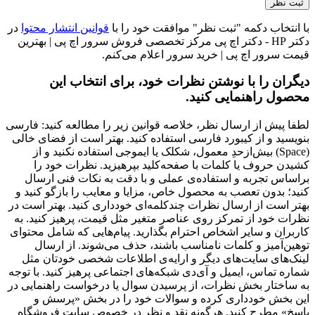
با انتخاب دکمه "ثبت نظر" موافقت خود را با
قوانین انتشار محتوا
در
دکتر HP - دکتر اچ پی مرکز تخصصی فروش سرور اچ پی | بهترین
قیمت سرور اچ پی | خرید سرور اعلام می‌کنم.
دیگران را با نوشتن نظرات خود، برای انتخاب این
محصول راهنمایی کنید.
لطفا پیش از ارسال نظر، خلاصه قوانین زیر را مطالعه کنید: فارسی
بنویسید و از کیبورد فارسی استفاده کنید. بهتر است از فضای خالی
(Space) بیش‌از‌حدِ معمول، شکلک یا ایموجی استفاده نکنید و از
کشیدن حروف یا کلمات با صفحه‌کلید بپرهیزید. نظرات خود را
براساس تجربه و استفاده‌ی عملی و با دقت به نکات فنی ارسال
کنید؛ بدون تعصب به محصول خاص، مزایا و معایب را بازگو کنید و
بهتر است از ارسال نظرات چندکلمه‌‌ای خودداری کنید. بهتر است در
نظرات خود از تمرکز روی عناصر متغیر مثل قیمت، پرهیز کنید. به
کاربران و سایر اشخاص احترام بگذارید. پیام‌هایی که شامل محتوای
توهین‌آمیز و کلمات نامناسب باشند، حذف می‌شوند. از ارسال
لینک‌های سایت‌های دیگر و ارایه‌ی اطلاعات شخصی خودتان مثل
شماره تماس، ایمیل و آی‌دی شبکه‌های اجتماعی پرهیز کنید. با توجه
به ساختار بخش نظرات، از پرسیدن سوال یا درخواست راهنمایی در
این بخش خودداری کرده و سوالات خود را در بخش «پرسش و
پاسخ» مطرح کنید. هرگونه نقد و نظر در خصوص سایت فروشگاه