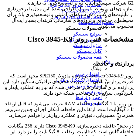
G2
شرکت سیسکو است که برای پاسخ‌گویی به نیازهای
نمایندگی سرور HP در ایران
سازمان‌های متوسط تا بزرگ طراحی شده. این مدل با برخورداری
سرور ERP چیست ؟
از قابلیت‌های گسترده‌ی شبکه‌ای، امنیتی و توسعه‌پذیری بالا، برای
همه راهنمای خرید سرور
محیط‌های حرفه‌ای و پروژه‌های سازمانی گزینه‌ای بسیار ایده‌آل
محصولات سیسکو
محسوب می‌شود.
محصولات سیسکو
سوئیچ سیسکو
مشخصات فنی روتر Cisco 3945-K9
لایسنس سیسکو
ماژول سیسکو
کابل سیسکو
همه محصولات سیسکو
وبلاگ
پردازنده و حافظه
وبلاگ
راهنمای خرید
روتر Cisco 3945-K9 به پردازنده ماژولار SPE150 مجهز است که
راهنمای تکنیکال و فنی
قدرت پردازش بالایی در مدیریت حجم‌های ترافیکی سنگین دارد. این
مقایسه و بررسی
پردازنده برای سازمان‌هایی طراحی شده که نیاز به عملکرد پایدار و
آموزشی
پاسخ‌گویی سریع در زیرساخت شبکه خود دارند.
اخبار و ترندها
همه وبلاگ
این روتر با 1 گیگابایت حافظه RAM عرضه می‌شود که قابل ارتقاء
تا 2 گیگابایت است. ارتقاء این حافظه، امکان اجرای چندین سرویس
همزمان، مسیریابی دقیق‌تر و عملکرد روان‌تر را فراهم می‌سازد.
در بخش حافظه ذخیره‌سازی، Cisco 3945-K9 دارای 256 مگابایت
حافظه فلش است که قابلیت ارتقاء تا 8 گیگابایت را نیز دارد. این