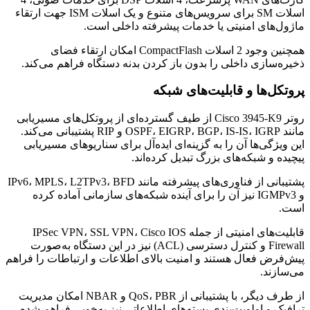
اسلات SM برای سرویس‌های متنوع و یک اسلات ISM جهت ارتقاء
ماژول‌های امنیتی یا خدمات پیشرفته داخلی است.
همچنین وجود 2 اسلات CompactFlash امکان ارتقاء فضای
ذخیره‌سازی داخلی را بدون باز کردن بدنه دستگاه فراهم می‌کند.
پروتکل‌ها و قابلیت‌های شبکه
روتر Cisco 3945-K9 از طیف گسترده‌ای از پروتکل‌های مسیریابی
مانند OSPF، EIGRP، BGP، IS-IS، IGRP و RIP پشتیبانی می‌کند.
این ویژگی‌ها آن را به گزینه‌ای ایده‌آل برای سناریوهای مسیریابی
پیچیده و شبکه‌های بزرگ تبدیل کرده‌اند.
پشتیبانی از فناوری‌های پیشرفته مانند IPv6، MPLS، L2TPv3، BFD
و IGMPv3 نیز آن را برای آینده شبکه‌های سازمانی آماده کرده
است.
قابلیت‌های امنیتی از جمله IPSec VPN، SSL VPN، Cisco IOS
Firewall و کنترل دسترسی (ACL) نیز در این دستگاه به‌صورت
پیش‌فرض فعال هستند و امنیت بالای اطلاعات و ارتباطات را فراهم
می‌سازند.
از طرف دیگر، با پشتیبانی از QoS، PBR و NBAR امکان مدیریت
ترافیک و اولویت‌بندی بسته‌های اطلاعاتی نیز به‌خوبی فراهم شده