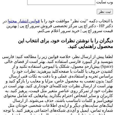
وب‌ سایت
با انتخاب دکمه "ثبت نظر" موافقت خود را با
قوانین انتشار محتوا
در
دکتر HP - دکتر اچ پی مرکز تخصصی فروش سرور اچ پی | بهترین
قیمت سرور اچ پی | خرید سرور اعلام می‌کنم.
دیگران را با نوشتن نظرات خود، برای انتخاب این
محصول راهنمایی کنید.
لطفا پیش از ارسال نظر، خلاصه قوانین زیر را مطالعه کنید: فارسی
بنویسید و از کیبورد فارسی استفاده کنید. بهتر است از فضای خالی
(Space) بیش‌از‌حدِ معمول، شکلک یا ایموجی استفاده نکنید و از
کشیدن حروف یا کلمات با صفحه‌کلید بپرهیزید. نظرات خود را
براساس تجربه و استفاده‌ی عملی و با دقت به نکات فنی ارسال
کنید؛ بدون تعصب به محصول خاص، مزایا و معایب را بازگو کنید و
بهتر است از ارسال نظرات چندکلمه‌‌ای خودداری کنید. بهتر است در
نظرات خود از تمرکز روی عناصر متغیر مثل قیمت، پرهیز کنید. به
کاربران و سایر اشخاص احترام بگذارید. پیام‌هایی که شامل محتوای
توهین‌آمیز و کلمات نامناسب باشند، حذف می‌شوند. از ارسال
لینک‌های سایت‌های دیگر و ارایه‌ی اطلاعات شخصی خودتان مثل
شماره تماس، ایمیل و آی‌دی شبکه‌های اجتماعی پرهیز کنید. با توجه