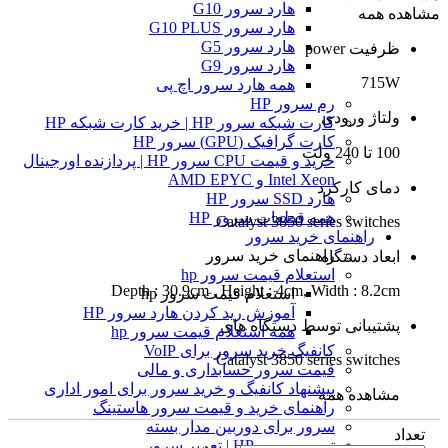
هارد سرور G10
مشاهده همه
هارد سرور G10 PLUS
هارد سرور G5
ظرفیت power
هارد سرور G9
715W
همه هارد سرور اچ پی
رم سرور HP
ولتاژ ورودی
کارت شبکه سرور HP | خرید کارت شبکه HP
کارت گرافیک (GPU) سرور HP
100 تا 240 ولت
خرید و قیمت CPU سرور HP | پردازنده اورجینال
Intel Xeon و AMD EPYC
دمای کارکرد
هارد SSD سرور HP
همه قطعات سرور HP
Catalyst 3850 series switches
راهنمای خرید سرور
راهنمای خرید سرور
ابعاد دستگاه
استعلام قیمت سرور hp
Depth : 30.9cm , Height : 4cm, Width : 8.2cm
استعلام قیمت سرور hp
آموزش ريد كردن هارد سرور HP
پشتیبانی توسط دستگاه های
همه استعلام قیمت سرور hp
کانفیگ خرید سرور برای VoIP
Catalyst 3850 series switches
قیمت سرور حسابداری و مالی
پیشنهاد کانفیگ و خرید سرور برای امور اداری
مشاهده همه
راهنمای خرید و قیمت سرور هاستینگ
سرور برای دوربین مدار بسته
تعداد
تعمیر سرور HP | تعمیر سرور