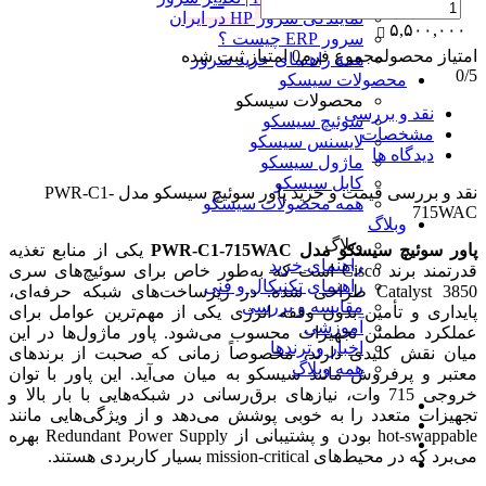
نمایندگی سرور HP در ایران
۵,۵۰۰,۰۰۰
سرور ERP چیست ؟
امتیاز محصول
مجموع فرم
0
امتیاز ثبت شده
همه راهنمای خرید سرور
0
/5
محصولات سیسکو
محصولات سیسکو
نقد و بررسی
سوئیچ سیسکو
مشخصات
لایسنس سیسکو
دیدگاه ها
ماژول سیسکو
کابل سیسکو
نقد و بررسی
قیمت و خرید پاور سوئیچ سیسکو مدل PWR-C1-
همه محصولات سیسکو
715WAC
وبلاگ
وبلاگ
پاور سوئیچ سیسکو مدل PWR-C1-715WAC
یکی از منابع تغذیه
راهنمای خرید
قدرتمند برند Cisco است که به‌طور خاص برای سوئیچ‌های سری
راهنمای تکنیکال و فنی
Catalyst 3850 طراحی شده. در زیرساخت‌های شبکه‌ حرفه‌ای،
مقایسه و بررسی
پایداری و تأمین بدون وقفه انرژی یکی از مهم‌ترین عوامل برای
آموزشی
عملکرد مطمئن تجهیزات محسوب می‌شود. پاور ماژول‌ها در این
اخبار و ترندها
میان نقش کلیدی دارند، مخصوصاً زمانی که صحبت از برندهای
همه وبلاگ
معتبر و پرفروش مانند سیسکو به میان می‌آید. این پاور با توان
خروجی 715 وات، نیازهای برق‌رسانی در شبکه‌هایی با بار بالا و
تجهیزات متعدد را به خوبی پوشش می‌دهد و از ویژگی‌هایی مانند
hot-swappable بودن و پشتیبانی از Redundant Power Supply بهره
می‌برد که در محیط‌های mission-critical بسیار کاربردی هستند.