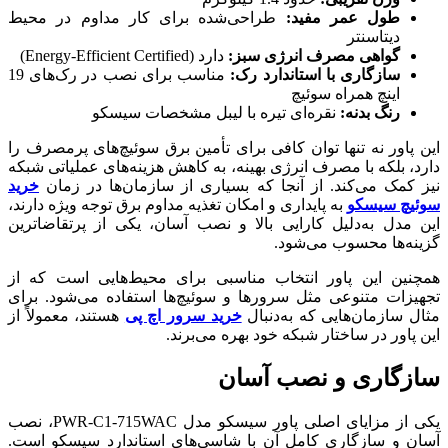
طول عمر مفید:
طراحی‌شده برای کار مداوم در محیط
دیتاسنتر
گواهی مصرف انرژی سبز:
دارد (Energy-Efficient Certified)
سازگاری با استاندارد رک:
مناسب برای نصب در رک‌های 19
اینچ همراه سوئیچ
رنگ بدنه:
نقره‌ای تیره با لیبل مشخصات سیسکو
این پاور نه تنها توان کافی برای تأمین برق سوئیچ‌های پرمصرف را
دارد، بلکه با مصرف انرژی بهینه، به کاهش هزینه‌های عملیاتی شبکه
نیز کمک می‌کند. از آنجا که بسیاری از سازمان‌ها در زمان
خرید
سوئیچ سیسکو
به پایداری و امکان تغذیه مداوم برق توجه ویژه دارند،
این مدل به‌دلیل کارایی بالا و نصب آسان، یکی از پرتقاضاترین
گزینه‌ها محسوب می‌شود.
همچنین این پاور انتخاب مناسبی برای محیط‌هایی است که از
تجهیزات متنوعی مثل سرورها و سوئیچ‌ها استفاده می‌شود. برای
مثال سازمان‌هایی که به‌دنبال
خرید سرور اچ پی
هستند، معمولاً از
این پاور در ساختار شبکه خود بهره می‌برند.
سازگاری و نصب آسان
یکی از مزایای اصلی پاور سیسکو مدل PWR-C1-715WAC، نصب
آسان و سازگاری کامل آن با شاسی‌های استاندارد سیسکو است.