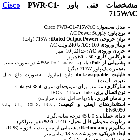
مشخصات فنی پاور
PWR-C1-
Cisco
715WAC
مدل محصول:
Cisco PWR-C1-715WAC
نوع پاور:
AC Power Supply
توان خروجی (Rated Output Power):
715W (وات)
ولتاژ ورودی AC:
100 تا 240 ولت AC
جریان ورودی AC:
حداکثر 10 آمپر
فرکانس کاری:
50 تا 60 هرتز
پشتیبانی از PoE:
بله (تا 435W PoE budget در صورت نصب
به‌همراه یک پاور 715W دیگر)
قابلیت hot-swappable:
دارد (ماژول به‌صورت داغ قابل
تعویض است)
سازگاری:
مناسب برای سوئیچ‌های سری Catalyst 3850
نوع اتصال برق:
IEC C14 Power Inlet
راندمان انرژی:
بالا (با حداقل اتلاف حرارت)
استانداردهای ایمنی و کیفیت:
CE, UL, RoHS, FCC,
EN60950
دمای عملیاتی:
0 تا 45 درجه سانتی‌گراد
رطوبت محیطی قابل تحمل:
10% تا 90% (غیر متراکم)
مکانیزم Redundancy:
پشتیبانی از منبع تغذیه افزونه (RPS)
ابعاد فیزیکی:
حدود 4 × 8 × 18 سانتی‌متر
وزن تقریبی:
حدود 1.4 کیلوگرم