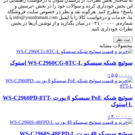
به ساختار بخش نظرات، از پرسیدن سوال یا درخواست راهنمایی در
این بخش خودداری کرده و سوالات خود را در بخش «پرسش و
پاسخ» مطرح کنید. هرگونه نقد و نظر در خصوص سایت فروشگاه
ما، خدمات و درخواست کالا را با ایمیل info@yourdomain.com یا با
شماره‌ی ۰۰۰۰ - ۰۲۱ در میان بگذارید و از نوشتن آن‌ها در بخش
نظرات خودداری کنید.
ثبت نظر
محصولات مشابه
سوئیچ شبکه سیسکو WS-C2960CG-8TC-L استوک
۵,۵۰۰,۰۰۰
سوئیچ شبکه PoE سیسکو 8 پورت WS-C2960PD-8TT-
L استوک
۴,۰۰۰,۰۰۰
سوئیچ سیسکو 48 پورت WS-C2960S-48FPD-L