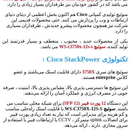
می باشد که در کشور خودمان نیز طرفداران بسیار زیادی را دارد.
سوئیچ تولیدی کمپانی
Cisco
هم اکنون بخش اعظمی از دیتای دنیای
ارتباطات و وب را پردازش می کنند. حتی محصولات قدیمی این
شرکت نیز همچون محصولات پیشرو جدیدش ، طرفداران بسیاری
را دارد.
یکی از محصولات جدید ، محبوب ، منعطف و بسیار قدرتمند این
تولید کننده،
سوئیچ WS-c3750x-12s-s
می باشد.
تکنولوژی Cisco StackPower :
سوئیچ های سری
3750X
دارای قابلیت استک می‌باشند و عضو
کلاس
enterprise
هستند.
این سوئیچ ها دسترسی پذیری بالا، مقیاس پذیری بالا، امنیت ، صرفه
جویی در مصرف انرژی و عملکرد آسان را ارائه می‌دهند.
این دستگاه
12 پورت فیبر (12 SFP)
برای شبکه محلی مناسب می
باشند.
سوئیچ WS-C3750X-12S-S
با قابلیت استک راه‌حلی مناسب
و کم هزینه برای مدیرانی است که نیاز به تعداد زیادی پورت فیبر
برای اتصالات uplink متمرکز ، CCTV یا ارتباطات فیبر با استفاده از
سرور مجازی دارند ، ارائه می‌دهد.