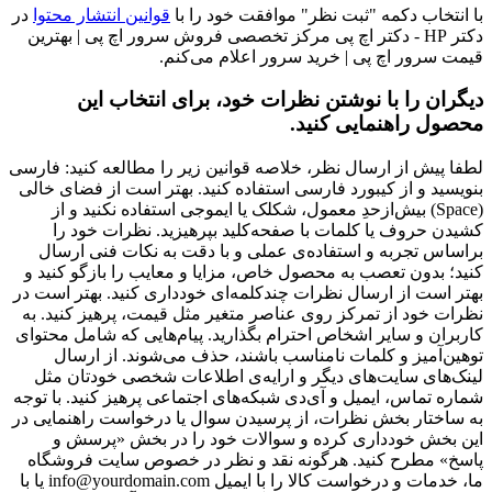
با انتخاب دکمه "ثبت نظر" موافقت خود را با
قوانین انتشار محتوا
در
دکتر HP - دکتر اچ پی مرکز تخصصی فروش سرور اچ پی | بهترین
قیمت سرور اچ پی | خرید سرور اعلام می‌کنم.
دیگران را با نوشتن نظرات خود، برای انتخاب این
محصول راهنمایی کنید.
لطفا پیش از ارسال نظر، خلاصه قوانین زیر را مطالعه کنید: فارسی
بنویسید و از کیبورد فارسی استفاده کنید. بهتر است از فضای خالی
(Space) بیش‌از‌حدِ معمول، شکلک یا ایموجی استفاده نکنید و از
کشیدن حروف یا کلمات با صفحه‌کلید بپرهیزید. نظرات خود را
براساس تجربه و استفاده‌ی عملی و با دقت به نکات فنی ارسال
کنید؛ بدون تعصب به محصول خاص، مزایا و معایب را بازگو کنید و
بهتر است از ارسال نظرات چندکلمه‌‌ای خودداری کنید. بهتر است در
نظرات خود از تمرکز روی عناصر متغیر مثل قیمت، پرهیز کنید. به
کاربران و سایر اشخاص احترام بگذارید. پیام‌هایی که شامل محتوای
توهین‌آمیز و کلمات نامناسب باشند، حذف می‌شوند. از ارسال
لینک‌های سایت‌های دیگر و ارایه‌ی اطلاعات شخصی خودتان مثل
شماره تماس، ایمیل و آی‌دی شبکه‌های اجتماعی پرهیز کنید. با توجه
به ساختار بخش نظرات، از پرسیدن سوال یا درخواست راهنمایی در
این بخش خودداری کرده و سوالات خود را در بخش «پرسش و
پاسخ» مطرح کنید. هرگونه نقد و نظر در خصوص سایت فروشگاه
ما، خدمات و درخواست کالا را با ایمیل info@yourdomain.com یا با