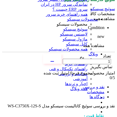
نمایندگی سرور HP در ایران
سوئیچ سیسکو
سرور ERP چیست ؟
مشخصات کالا
همه راهنمای خرید سرور
مشاهده همه
محصولات سیسکو
محصولات سیسکو
Condition
سوئیچ سیسکو
لایسنس سیسکو
new
ماژول سیسکو
کابل سیسکو
مشاهده همه
همه محصولات سیسکو
وبلاگ
تعداد
وبلاگ
راهنمای خرید
تماس بگیرید
راهنمای تکنیکال و فنی
امتیاز محصول
مجموع فرم
0
امتیاز ثبت شده
مقایسه و بررسی
0
/5
آموزشی
اخبار و ترندها
نقد و بررسی
همه وبلاگ
مشخصات
دیدگاه ها
نقد و بررسی
سوئیچ کاتالیست سیسکو مدل WS-C3750X-12S-S
نقاط قوت :