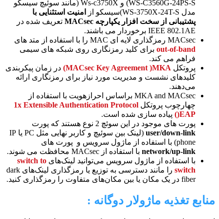
WS-C3560G-24PS-S) و Ws-c3750X (مانند سوئیچ سیسکو
مدل WS-3750X-24T-S)سیسکو از
امنیت استثنایی با
پشتیبانی از سخت افزار یکپارچه MACsec
تعریف شده در
IEEE 802.1AE برخوردار می باشند.
MACsec رمزگذاری لایه ای MAC را با استفاده از متد های
out-of-band
برای کلید رمزنگاری روی شبکه های سیمی
فراهم می کند.
پروتکل
MACsec Key Agreement )MKA)
در زمان پیکربندی
کلیدهای نشست و مدیریت مورد نیاز برای رمزنگاری ارائه
می‌دهند.
MKA and MACsec براساس احرازهویت با استفاده از
چهارچوب پروتکل
1x Extensible Authentication Protocol
)EAP)
پیاده سازی شده است.
پورت های موجود در این سوئچ 2 نوع هستند که پورت
user/down-link
(لینک بین سوئیچ و کاربر نهایی مثل PC یا IP
phone) با استفاده از ماژول سرویس و پورت های
network/up-link
با استفاده از MACsec محافظت می شوند.
با استفاده از ماژول سرویس می‌توانید لینک‌های
switch to
switch
را مانند دسترسی به توزیع یا رمزگذاری لینک‌های dark
fiber در یک مکان یا بین مکان‌های متفاوت را رمزگذاری کنید.
منابع تغذیه ماژولار دوگانه :