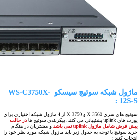
ماژول شبکه سوئیچ سیسکو WS-C3750X-
12S-S :
سوئیچ های سری 3560-X و 3750-X از 4 ماژول شبکه اختیاری برای
پورت های uplink پشتیبانی می کنند. پیکربندی سوئیچ ها
در حالت
پیش فرض شامل ماژول uplink نمی باشد
و مشتریان در هنگام
خرید سوئیچ با توجه به جدول زیر باید ماژول شبکه مورد نظر خود را
انتخاب کنند :