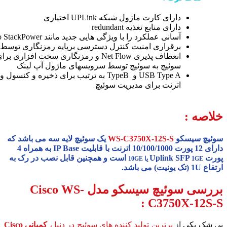
دارای کارت ماژول شبکه UPLink اختیاری
دارای منابع تغذیه redundant
آسانی عملکرد را با ویژگی هایی جدید مانند Cisco StackPower
برقراری امنیت کنترل دسترسی برپایه رمزنگاری توسط
انعطاف پذیری Net Flow و رمزنگاری سخت افزاری 
سوئیچ به سوئیچ توسط سرویسهای ماژول آپ لینک
USB Type A و TypeB به ترتیب برای ذخیره و کنس
اترنت برای مدیریت سوئیچ
خلاصه :
سوئیچ سیسکو
WS-C3750X-12S-S
یک سوئیچ لایه سه می باشد که
دارای 12 پورت 10/100/1000 اترنت با قابلیت IP Base به همراه 4
پورت Uplink SFP
است و همچنین قابل نصب در رک به
1GE یا 10GE
ارتفاع 1U (تک یونیت) می باشد.
بررسی
سوئیچ سیسکو مدل Cisco WS-
:
C3750X-12S-S
بی شک یکی از
برترین تولید کننده های سوئیچ در دنیا ،
کمپانی Cisco