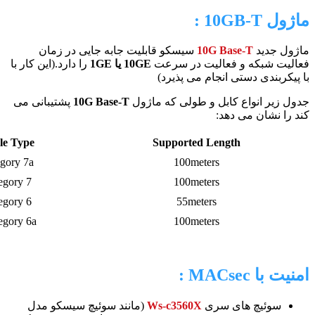
ماژول 10GB-T :
ماژول جدید
10G Base-T
سیسکو قابلیت جابه جایی در زمان
فعالیت شبکه و فعالیت در سرعت
10GE یا 1GE
را دارد.(این کار با
با پیکربندی دستی انجام می پذیرد)
جدول زیر انواع کابل و طولی که ماژول
10G Base-T
پشتیبانی می
کند را نشان می دهد:
le Type
Supported Length
gory 7a
100meters
egory 7
100meters
egory 6
55meters
egory 6a*
100meters
امنیت با MACsec :
سوئیچ های سری
Ws-c3560X
(مانند سوئیچ سیسکو مدل