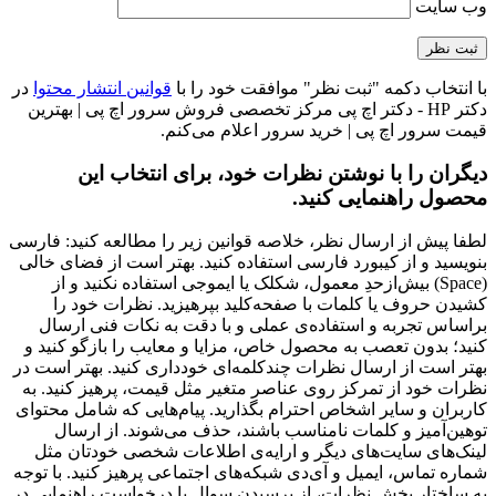
وب‌ سایت
با انتخاب دکمه "ثبت نظر" موافقت خود را با
قوانین انتشار محتوا
در
دکتر HP - دکتر اچ پی مرکز تخصصی فروش سرور اچ پی | بهترین
قیمت سرور اچ پی | خرید سرور اعلام می‌کنم.
دیگران را با نوشتن نظرات خود، برای انتخاب این
محصول راهنمایی کنید.
لطفا پیش از ارسال نظر، خلاصه قوانین زیر را مطالعه کنید: فارسی
بنویسید و از کیبورد فارسی استفاده کنید. بهتر است از فضای خالی
(Space) بیش‌از‌حدِ معمول، شکلک یا ایموجی استفاده نکنید و از
کشیدن حروف یا کلمات با صفحه‌کلید بپرهیزید. نظرات خود را
براساس تجربه و استفاده‌ی عملی و با دقت به نکات فنی ارسال
کنید؛ بدون تعصب به محصول خاص، مزایا و معایب را بازگو کنید و
بهتر است از ارسال نظرات چندکلمه‌‌ای خودداری کنید. بهتر است در
نظرات خود از تمرکز روی عناصر متغیر مثل قیمت، پرهیز کنید. به
کاربران و سایر اشخاص احترام بگذارید. پیام‌هایی که شامل محتوای
توهین‌آمیز و کلمات نامناسب باشند، حذف می‌شوند. از ارسال
لینک‌های سایت‌های دیگر و ارایه‌ی اطلاعات شخصی خودتان مثل
شماره تماس، ایمیل و آی‌دی شبکه‌های اجتماعی پرهیز کنید. با توجه
به ساختار بخش نظرات، از پرسیدن سوال یا درخواست راهنمایی در