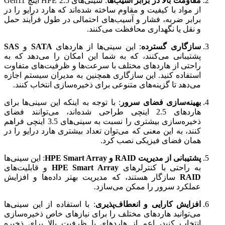
مقاومت بالا در برابر آسیب‌ها
: سینی‌های HPE 2.5 اینچ Gen11
از مواد با کیفیت و مقاوم ساخته شده‌اند که هارد درایو را در
برابر ضربه، فشار و آسیب‌های احتمالی در طول فرآیند حمل
و نقل یا نگهداری محافظت می‌کنند.
سازگاری گسترده
: این سینی‌ها از هاردهای
SATA
و
SAS
پشتیبانی می‌کنند، که به شما این امکان را می‌دهد که به
راحتی از هاردهای مختلف با سرعت‌ها و ظرفیت‌های متفاوت
استفاده کنید. این سازگاری همچنین به مدیران سیستم اجازه
می‌دهد تا گزینه‌های متنوعی برای ذخیره‌سازی انتخاب کنند.
بهینه‌سازی فضای سرور
: با توجه به اینکه این سینی‌ها برای
هاردهای 2.5 اینچی طراحی شده‌اند، می‌توانند فضای
ذخیره‌سازی بیشتری را نسبت به سینی‌های 3.5 اینچی فراهم
کنند، به این معنی که می‌توان تعداد بیشتری هارد درایو را در
همان فضای فیزیکی نصب کرد.
پشتیبانی از مدیریت RAID و HPE Smart Array
: این سینی‌ها
به راحتی با کنترلرهای
HPE Smart Array
و قابلیت‌های
RAID
سازگار هستند، که مدیریت بهتر داده‌ها و افزایش
عملکرد سرور را ممکن می‌سازد.
افزایش کارایی و انعطاف‌پذیری
: با استفاده از این سینی‌ها
می‌توانید هاردهای مختلف را برای نیازهای خاص ذخیره‌سازی
انتخاب کنید، اعم از هاردهای با ظرفیت بالا برای ذخیره