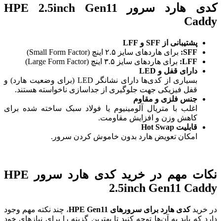
کدی هارد سرور HPE 2.5inch Gen11
Caddy
پشتیبانی از SFF و LFF
SFF:
برای هاردهای سایز ۲.۵ اینچ (Small Form Factor)
LFF:
برای هاردهای سایز ۳.۵ اینچ (Large Form Factor)
دارای قفل و LED
بسیاری از کدی‌ها دارای نشانگر LED (برای وضعیت هارد) و
قفل فیزیکی جهت جلوگیری از جداسازی ناخواسته هستند.
جنس فلزی و مقاوم
اغلب با متریال آلومینیوم یا فولاد سبک ساخته شده برای
کاهش وزن و افزایش مقاومت.
قابلیت Hot Swap
امکان تعویض هارد بدون خاموش کردن سرور.
نکات مهم در خرید کدی هارد سرور HPE
2.5inch Gen11 Caddy
در خرید
کدی هارد برای سرورهای HPE Gen11
، چند نکته مهم وجود
دارد که باید به آن‌ها توجه کنید تا بهترین گزینه را برای نیازهای خود