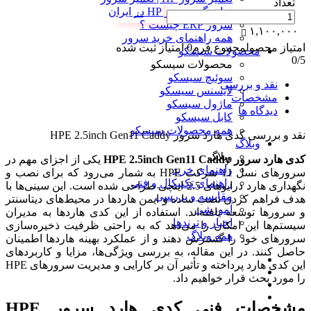
تعداد
نمایندگی سرور HP در ایران
سرور ERP چیست ؟
۱,۱۰۰,۰۰۰
همه راهنمای خرید سرور
امتیاز محصول
مجموع فرم
0
امتیاز ثبت شده
محصولات سیسکو
0
/5
محصولات سیسکو
سوئیچ سیسکو
نقد و بررسی
لایسنس سیسکو
مشخصات
ماژول سیسکو
دیدگاه ها
کابل سیسکو
همه محصولات سیسکو
نقد و بررسی
کدی هارد سرور HPE 2.5inch Gen11 Caddy
وبلاگ
وبلاگ
کدی هارد سرور HPE 2.5inch Gen11 Caddy
یکی از اجزای مهم در
راهنمای خرید
سرورهای نسل 11 شرکت HPE به شمار می‌رود که برای نصب و
راهنمای تکنیکال و فنی
نگهداری هارد درایوهای 2.5 اینچی طراحی شده است. این سینی‌ها با
مقایسه و بررسی
هدف فراهم کردن نصب ساده و ایمن هاردها در محیط‌های دیتاسنتر
آموزشی
و سرورها توسعه یافته‌اند. استفاده از این کدی هاردها به مدیران
اخبار و ترندها
سیستم‌ها این امکان را می‌دهد که به راحتی ظرفیت ذخیره‌سازی
همه وبلاگ
سرورهای خود را گسترش دهند و از عملکرد بهینه هاردها اطمینان
حاصل کنند. در این مقاله، به بررسی ویژگی‌ها، مزایا و کاربردهای
این کدی هارد پرداخته و تأثیر آن بر کارایی و مدیریت سرورهای HPE
را مورد بحث قرار خواهیم داد.
مشخصات فنی کدی هارد سرور HPE