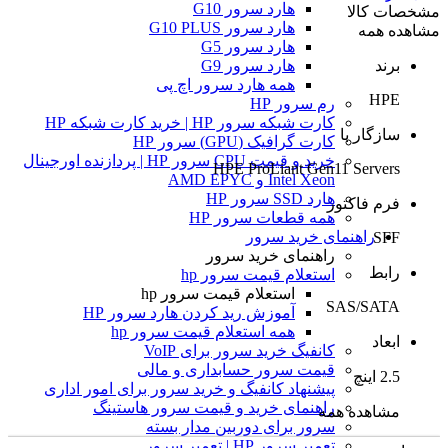
هارد سرور G10
مشخصات کالا
هارد سرور G10 PLUS
مشاهده همه
هارد سرور G5
برند
هارد سرور G9
همه هارد سرور اچ پی
HPE
رم سرور HP
کارت شبکه سرور HP | خرید کارت شبکه HP
سازگار با
کارت گرافیک (GPU) سرور HP
خرید و قیمت CPU سرور HP | پردازنده اورجینال
HPE ProLiant Gen11 Servers
Intel Xeon و AMD EPYC
هارد SSD سرور HP
فرم فاکتور
همه قطعات سرور HP
راهنمای خرید سرور
SFF
راهنمای خرید سرور
رابط
استعلام قیمت سرور hp
استعلام قیمت سرور hp
SAS/SATA
آموزش ريد كردن هارد سرور HP
همه استعلام قیمت سرور hp
ابعاد
کانفیگ خرید سرور برای VoIP
قیمت سرور حسابداری و مالی
2.5 اینچ
پیشنهاد کانفیگ و خرید سرور برای امور اداری
راهنمای خرید و قیمت سرور هاستینگ
مشاهده همه
سرور برای دوربین مدار بسته
تعمیر سرور HP | تعمیر سرور