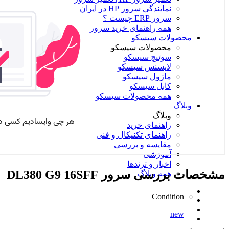
نمایندگی سرور HP در ایران
سرور ERP چیست ؟
همه راهنمای خرید سرور
محصولات سیسکو
محصولات سیسکو
سوئیچ سیسکو
لایسنس سیسکو
ماژول سیسکو
کابل سیسکو
همه محصولات سیسکو
وبلاگ
وبلاگ
راهنمای خرید
راهنمای تکنیکال و فنی
مقایسه و بررسی
آموزشی
اخبار و ترندها
مشخصات
بررسی سرور DL380 G9 16SFF
همه وبلاگ
Condition
new