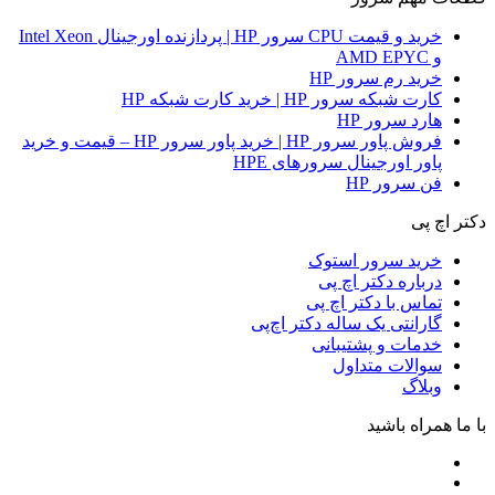
خرید و قیمت CPU سرور HP | پردازنده اورجینال Intel Xeon
و AMD EPYC
خرید رم سرور HP
کارت شبکه سرور HP | خرید کارت شبکه HP
هارد سرور HP
فروش پاور سرور HP | خرید پاور سرور HP – قیمت و خرید
پاور اورجینال سرورهای HPE
فن سرور HP
دکتر اچ پی
خرید سرور استوک
درباره دکتر اچ پی
تماس با دکتر اچ پی
گارانتی یک ساله دکتر اچ‌پی
خدمات و پشتیبانی
سوالات متداول
وبلاگ
با ما همراه باشید