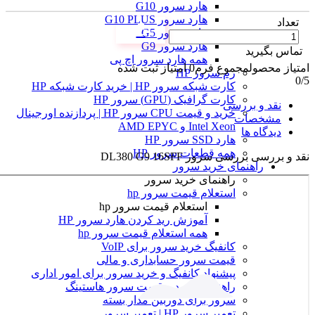
هارد سرور G10
هارد سرور G10 PLUS
تعداد
هارد سرور G5
هارد سرور G9
تماس بگیرید
همه هارد سرور اچ پی
امتیاز محصول
مجموع فرم
0
امتیاز ثبت شده
رم سرور HP
0
/5
کارت شبکه سرور HP | خرید کارت شبکه HP
کارت گرافیک (GPU) سرور HP
نقد و بررسی
خرید و قیمت CPU سرور HP | پردازنده اورجینال
مشخصات
Intel Xeon و AMD EPYC
دیدگاه ها
هارد SSD سرور HP
همه قطعات سرور HP
نقد و بررسی
بررسی سرور DL380 G9 16SFF
راهنمای خرید سرور
راهنمای خرید سرور
استعلام قیمت سرور hp
استعلام قیمت سرور hp
آموزش ريد كردن هارد سرور HP
همه استعلام قیمت سرور hp
کانفیگ خرید سرور برای VoIP
قیمت سرور حسابداری و مالی
پیشنهاد کانفیگ و خرید سرور برای امور اداری
راهنمای خرید و قیمت سرور هاستینگ
سرور برای دوربین مدار بسته
تعمیر سرور HP | تعمیر سرور