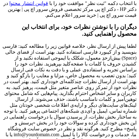
با انتخاب دکمه "ثبت نظر" موافقت خود را با
قوانین انتشار محتوا
در
دکتر HP - دکتر اچ پی مرکز تخصصی فروش سرور اچ پی | بهترین
قیمت سرور اچ پی | خرید سرور اعلام می‌کنم.
دیگران را با نوشتن نظرات خود، برای انتخاب این
محصول راهنمایی کنید.
لطفا پیش از ارسال نظر، خلاصه قوانین زیر را مطالعه کنید: فارسی
بنویسید و از کیبورد فارسی استفاده کنید. بهتر است از فضای خالی
(Space) بیش‌از‌حدِ معمول، شکلک یا ایموجی استفاده نکنید و از
کشیدن حروف یا کلمات با صفحه‌کلید بپرهیزید. نظرات خود را
براساس تجربه و استفاده‌ی عملی و با دقت به نکات فنی ارسال
کنید؛ بدون تعصب به محصول خاص، مزایا و معایب را بازگو کنید و
بهتر است از ارسال نظرات چندکلمه‌‌ای خودداری کنید. بهتر است در
نظرات خود از تمرکز روی عناصر متغیر مثل قیمت، پرهیز کنید. به
کاربران و سایر اشخاص احترام بگذارید. پیام‌هایی که شامل محتوای
توهین‌آمیز و کلمات نامناسب باشند، حذف می‌شوند. از ارسال
لینک‌های سایت‌های دیگر و ارایه‌ی اطلاعات شخصی خودتان مثل
شماره تماس، ایمیل و آی‌دی شبکه‌های اجتماعی پرهیز کنید. با توجه
به ساختار بخش نظرات، از پرسیدن سوال یا درخواست راهنمایی در
این بخش خودداری کرده و سوالات خود را در بخش «پرسش و
پاسخ» مطرح کنید. هرگونه نقد و نظر در خصوص سایت فروشگاه
ما، خدمات و درخواست کالا را با ایمیل info@yourdomain.com یا با