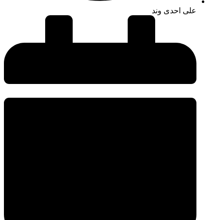
علی احدی وند