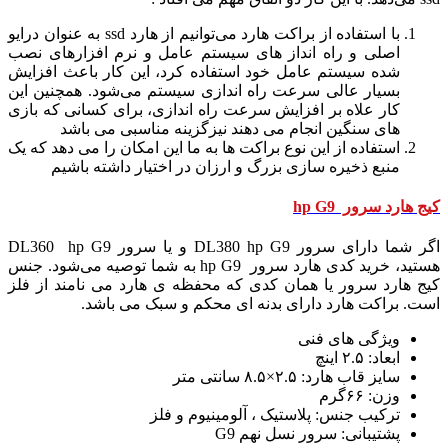
با استفاده از براکت هارد می‌توانیم از هارد ssd به عنوان درایو
اصلی و راه انداز های سیستم عامل و نرم افزارهای نصب
شده سیستم عامل خود استفاده کرد، این کار باعث افزایش
بسیار عالی سرعت راه اندازی سیستم می‌شود. همچنین این
کار علاه بر افزایش سرعت راه اندازی، برای کسانی که بازی
های سنگین انجام می دهند نیزگزینه مناسبی می باشد
استفاده از این نوع براکت ها به ما این امکان را می دهد که یک
منبع ذخیره سازی بزرگ و ارزان در اختیار داشته باشیم
کیج هارد سرور hp G9
اگر شما دارای سرور DL380 hp G9 و یا سرور DL360 hp G9
هستید، خرید کدی هارد سرور hp G9 به شما توصیه می‌شود. جنس
کیج هارد سرور یا همان کدی که محفظه ی هارد می نامند از فلز
است. براکت هارد دارای بدنه ای محکم و سبک می باشد.
ویژگی های فنی
ابعاد: ۲.۵ اینچ
سایز قاب هارد: ۲.۵×۸.۵ سانتی متر
وزن: ۶۶گرم
ترکیب جنس: پلاستیک ، آلومینیوم و فلز
پشتیبانی: سرور نسل نهم G9