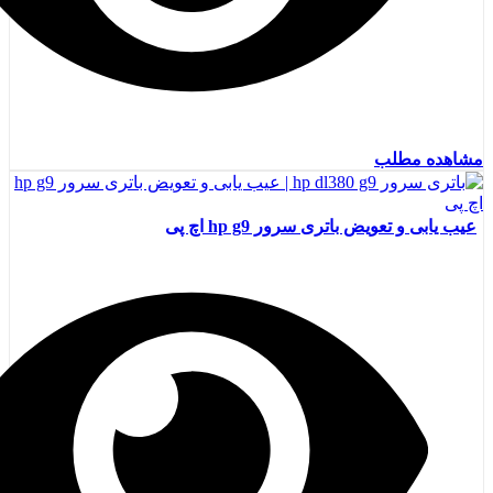
مشاهده مطلب
عیب یابی و تعویض باتری سرور hp g9 اچ پی