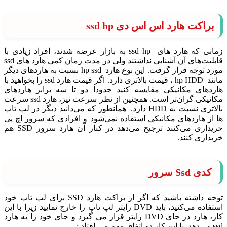
براکت هارد اس اس دی ssd hp
زمانی که هارد های ssd hp به بازار عرضه شدند، افراد زیادی با
قابلیت‌های آن آشنایی نداشتند ولی در مدت زمان کمی هارد های ssd
مورد توجه قرار گرفت. این نوع هارد hp ssd نسبت به هاردهای دیگر
مانند hp HDD ، قیمت بالاتری دارد. اگر قیمت هارد ssd را بخواهید با
هاردهای مکانیکی مقایسه کنید حدودا دو تا سه برابر هاردهای
مکانیکی گران‌تر است. همچنین از نظر سرعت نیز، هارد ssd سرعت
بالاتری نسبت به HDD دارد. همانطور که می‌دانید دیگر در لپ تاپ
ها از هاردهای مکانیکی استفاده نمی‌شود و افرادی که سرور اچ پی
خریداری می‌کنند ترجیح می‌دهد در کنار آن هارد سرور SSD هم
خریداری کنند.
کدی Ssd سرور
توجه داشته باشید که اگر از براکت هارد SSD برای لپ تاپ خود
استفاده می‌کنید، باید DVD رایتر لپ تاپ را خارج نمایید زیرا با این
کار، هارد در جای DVD رایتر قرار می گیرد و جای خود را به هارد
ssd می‌دهد. با این کار دو اتفاق مهم می افتاد :