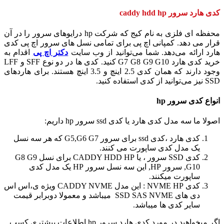
کدی هارد سرور caddy hdd hp
محفظه ای فلزی به نام کیج که شرکت hp درایوهای سرور را در آن
قرار می دهد. کمپانی اچ پی برای تمامی نسل های سرور اچ پی کدی
هارد ارائه می‌دهد. شما می‌توانید از وب سایت
دکتر اچ پی
اقدام به
خرید کدی هارد G7 G8 G9 G10 کنید. کدی ها در دو نوع SFF و LFF
وجود دارند که همان کدی 2.5 اینچ و 3.5 اینچ هستند. برای هاردهای
SSD نیز می‌توانید از کدی استفاده کنید.
انواع کدی سرور hp
اصولا ما سه مدل کدی هارد یا کدی ssd سرور hp داریم:
کدی هارد ،کدی ssd برای سرور G5,G6 G7 که هر سه نسل
یک مدل کدی ساپورت می کنند.
کدی SSD سرور ، یا CADDY HDD HP برای نسل G8 G9
,G10 سرور HP, این سه نسل سرور HP یک مدل کدی
ساپورت میکنند.
کدی NVME HP : این مدل CADDY NVME ویژه ی،اس اس
دی های SSD SAS NVME میباشد و معمولا دوبرابر قیمت
سایر کدی ها میباشد.
اگر میخواهید در مورد کدی هارد سرور hp اطلاعات بیشتری کسب