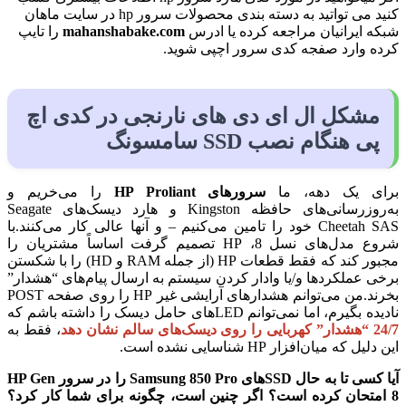
کنید می تواتید به دسته بندی محصولات سرور hp در سایت ماهان
شبکه ایرانیان مراجعه کرده یا ادرس
mahanshabake.com
را تایپ
کرده وارد صفجه کدی سرور اچپی شوید.
مشکل ال ای دی های نارنجی در کدی اچ
پی هنگام نصب SSD سامسونگ
برای یک دهه، ما
سرورهای HP Proliant
را می‌خریم و
به‌روزرسانی‌های حافظه Kingston و هارد دیسک‌های Seagate
Cheetah SAS خود را تامین می‌کنیم – و آنها عالی کار می‌کنند.با
شروع مدل‌های نسل 8، HP تصمیم گرفت اساساً مشتریان را
مجبور کند که فقط قطعات HP (از جمله RAM و HD) را با شکستن
برخی عملکردها و/یا وادار کردن سیستم به ارسال پیام‌های “هشدار”
بخرند.من می‌توانم هشدارهای آرایشی غیر HP را روی صفحه POST
نادیده بگیرم، اما نمی‌توانم LED‌های حامل دیسک را داشته باشم که
24/7 “هشدار” کهربایی را روی دیسک‌های سالم نشان دهد
، فقط به
این دلیل که میان‌افزار HP شناسایی نشده است.
آیا کسی تا به حال SSDهای Samsung 850 Pro را در سرور HP Gen
8 امتحان کرده است؟ اگر چنین است، چگونه برای شما کار کرد؟