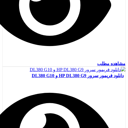
مشاهده مطلب
دانلود فریمور سرور HP DL380 G9 و DL380 G10