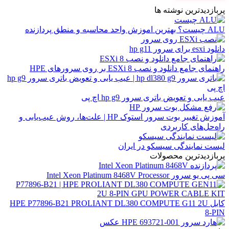
پربازدیدترین نوشته ها
ALU چیست؟ بهترین اموزش واحد محاسبه و منطق پردازنده
دانلود esxi برای سرور hp g11
راهنمای جامع دانلود و نصب ESXi 8 بر روی سرورهای HPE
عیب یابی و تعویض باتری سرور hp g9 اچ پی
آموزش تغییر بوت سرور استوک HP | علت‌ها، روش عیب‌یابی و
راه‌حل‌های کاربردی
لیست نمایندگی سیسکو در ایران
پربازدیدترین محصولات
سی پی یو سرور Intel Xeon Platinum 8468V Processor
کابل HPE P77896-B21 PROLIANT DL380 COMPUTE G11 2U
8-PIN