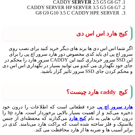
CADDY
SERVER
2.5 G5 G6 G7
CADDY SERVER HP SERVER 3.5 G5 G6 G7
G8 G9 G10 3.5 C CADDY HPE SERVER
کیج هارد اس اس دی
اگر شما اس اس دی ها برند های دیگر خرید کنید برای نصب روی
سرور اچ پی ای باید کدی مخصوص دور هارد سرور اچ پی را برای
این SSD سرور خریداری کنید این CADDY سرور هارد را محکم در
جای خود نگهداری می کندو می توانید بسیار در نگهداری اس اس دی
و محکم کردن جای SSD سرور تاثیر گزار باشید.
کیج caddy هارد چیست؟
هارد سرور اچ پی
جزء قطعاتی است که اطلاعات را درون خود
ذخیره می‌کند و از اهمیت بسیار بالایی برخوردار است. هارد hp را
درون قاب هایی به نام
کیج هارد
می‌گذارند که محفظه‌ای از جنس
پلاستیک و فلز ساخته شده است که براکت هارد می‌نامند. کدی در
برابر آسیب ها و ضربه ها از هارد محافظت می کند.