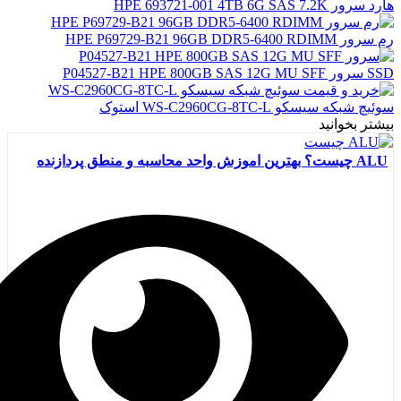
هارد سرور HPE 693721-001 4TB 6G SAS 7.2K
رم سرور HPE P69729-B21 96GB DDR5-6400 RDIMM
SSD سرور P04527-B21 HPE 800GB SAS 12G MU SFF
سوئیچ شبکه سیسکو WS-C2960CG-8TC-L استوک
بیشتر بخوانید
ALU چیست؟ بهترین اموزش واحد محاسبه و منطق پردازنده