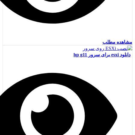
مشاهده مطلب
دانلود esxi برای سرور hp g11