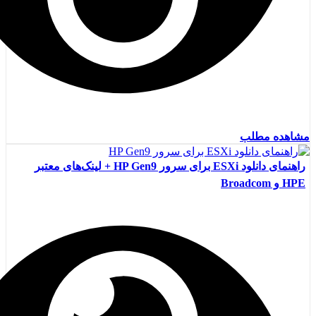
مشاهده مطلب
راهنمای دانلود ESXi برای سرور HP Gen9 + لینک‌های معتبر
HPE و Broadcom