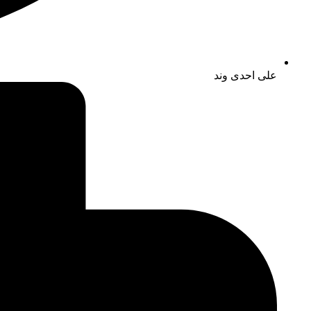
علی احدی وند