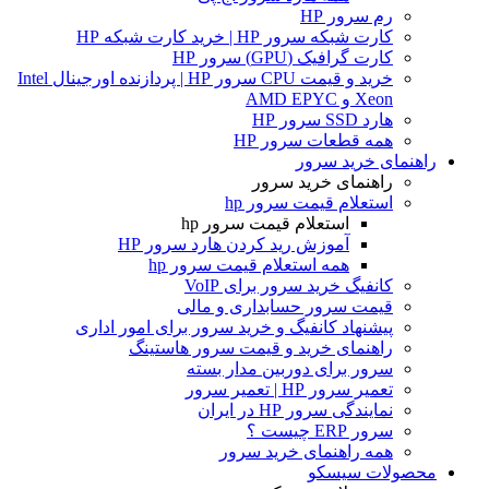
رم سرور HP
کارت شبکه سرور HP | خرید کارت شبکه HP
کارت گرافیک (GPU) سرور HP
خرید و قیمت CPU سرور HP | پردازنده اورجینال Intel
Xeon و AMD EPYC
هارد SSD سرور HP
همه قطعات سرور HP
راهنمای خرید سرور
راهنمای خرید سرور
استعلام قیمت سرور hp
استعلام قیمت سرور hp
آموزش ريد كردن هارد سرور HP
همه استعلام قیمت سرور hp
کانفیگ خرید سرور برای VoIP
قیمت سرور حسابداری و مالی
پیشنهاد کانفیگ و خرید سرور برای امور اداری
راهنمای خرید و قیمت سرور هاستینگ
سرور برای دوربین مدار بسته
تعمیر سرور HP | تعمیر سرور
نمایندگی سرور HP در ایران
سرور ERP چیست ؟
همه راهنمای خرید سرور
محصولات سیسکو