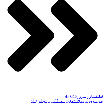
قبلی
قبل
پاور سرور HP G10
بعدی
سرور ویپ (VoIP) چیست؟ کاربرد و انواع آن