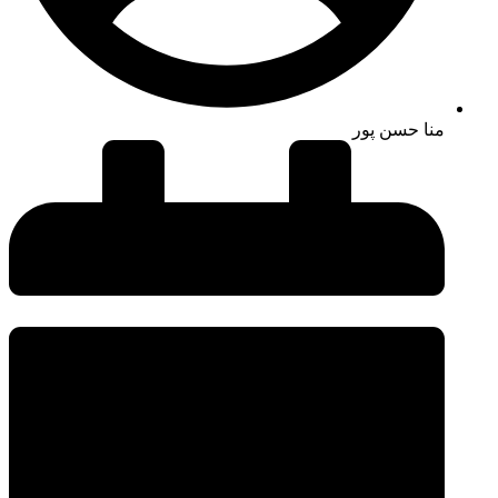
منا حسن پور