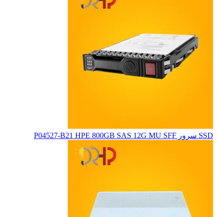
SSD سرور P04527-B21 HPE 800GB SAS 12G MU SFF