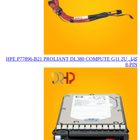
کابل HPE P77896-B21 PROLIANT DL380 COMPUTE G11 2U
8-PIN