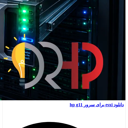
دانلود esxi برای سرور hp g11