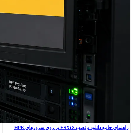
راهنمای جامع دانلود و نصب ESXi 8 بر روی سرورهای HPE