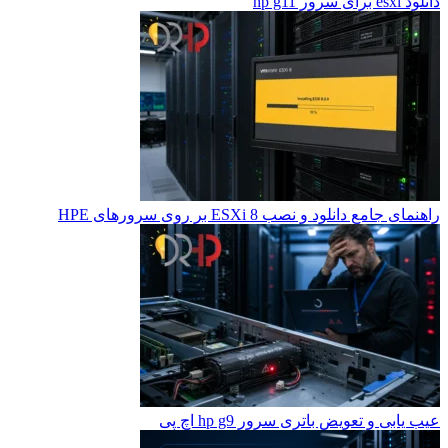
دانلود esxi برای سرور hp g11
راهنمای جامع دانلود و نصب ESXi 8 بر روی سرورهای HPE
عیب یابی و تعویض باتری سرور hp g9 اچ پی