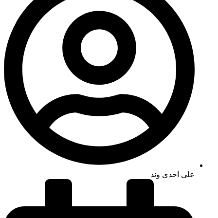
علی احدی وند