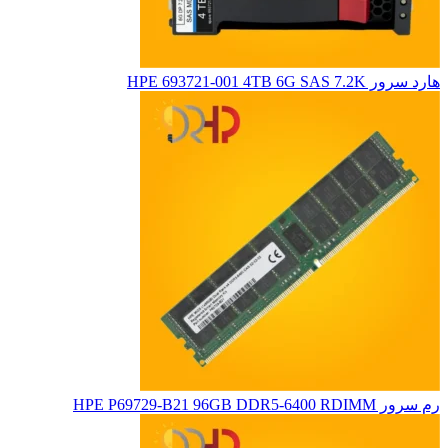
هارد سرور HPE 693721-001 4TB 6G SAS 7.2K
رم سرور HPE P69729-B21 96GB DDR5-6400 RDIMM