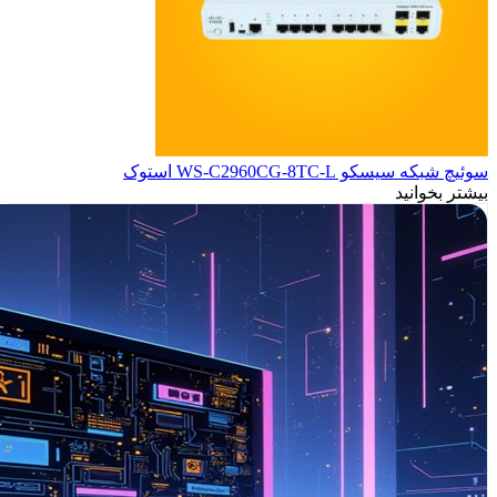
سوئیچ شبکه سیسکو WS-C2960CG-8TC-L استوک
بیشتر بخوانید