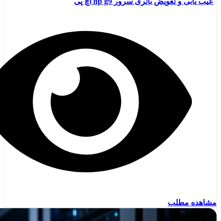
عیب یابی و تعویض باتری سرور hp g9 اچ پی
مشاهده مطلب