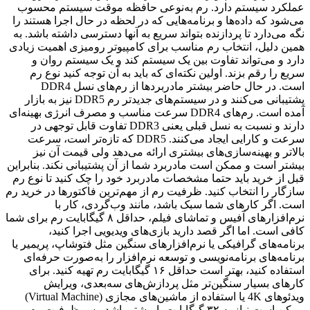
عملکرد سیستم دارد. رم به‌نوعی حافظه موقت سیستم محسوب
می‌شود که داده‌ها و برنامه‌هایی که در لحظه در حال اجرا هستند را
نگه می‌دارد تا پردازنده بتواند سریع به آنها دسترسی داشته باشد. به
همین دلیل، انتخاب رم مناسب برای کامپیوتر رومیزی اهمیت زیادی
دارد و می‌تواند تفاوت بین یک سیستم کند و یک سیستم روان و
سریع را رقم بزند. اولین نکته‌ای که باید به آن توجه کنید نوع رم
است. در حال حاضر بیشتر مادربردها از رم‌های نسل DDR4
پشتیبانی می‌کنند و در سیستم‌های جدیدتر رم DDR5 نیز به بازار
آمده است. رم‌های DDR4 سرعت مناسب و مصرف انرژی بهینه‌ای
دارند و نسبت به نسل قبلی یعنی DDR3 تفاوت قابل توجهی در
سرعت و کارایی ایجاد می‌کنند. DDR5 که تازه‌تر است، سرعت
بالاتر و بهینه‌سازی‌های بیشتری ارائه می‌دهد ولی قیمت آن نیز
بیشتر است و ممکن است مادربرد شما از آن پشتیبانی نکند. بنابراین
قبل از خرید باید حتما مشخصات مادربرد خود را چک کنید تا نوع رم
سازگار را انتخاب کنید. ظرفیت رم از مهم‌ترین فاکتورها در خرید رم
است. اگر کارهای شما سبک باشد، مانند وب‌گردی، کار با
نرم‌افزارهای آفیس و تماشای فیلم، حداقل ۸ گیگابایت رم برای شما
کافی است. اما اگر قصد دارید بازی‌های ویدیویی اجرا کنید،
برنامه‌های گرافیکی یا نرم‌افزارهای سنگین مثل فتوشاپ، پریمیر یا
برنامه‌های برنامه‌نویسی و توسعه نرم‌افزار را به‌صورت حرفه‌ای
استفاده کنید، بهتر است حداقل ۱۶ گیگابایت رم تهیه کنید. برای
کارهای بسیار سنگین‌تر مثل پردازش‌های سه‌بعدی، ویرایش
ویدئوهای 4K یا استفاده از ماشین‌های مجازی (Virtual Machine)
ممکن است نیاز به ۳۲ گیگابایت یا بیشتر باشد. پس ظرفیت رم