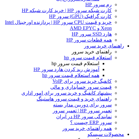
رم سرور HP
کارت شبکه سرور HP | خرید کارت شبکه HP
کارت گرافیک (GPU) سرور HP
خرید و قیمت CPU سرور HP | پردازنده اورجینال Intel
Xeon و AMD EPYC
هارد SSD سرور HP
همه قطعات سرور HP
راهنمای خرید سرور
راهنمای خرید سرور
استعلام قیمت سرور hp
استعلام قیمت سرور hp
آموزش ريد كردن هارد سرور HP
همه استعلام قیمت سرور hp
کانفیگ خرید سرور برای VoIP
قیمت سرور حسابداری و مالی
پیشنهاد کانفیگ و خرید سرور برای امور اداری
راهنمای خرید و قیمت سرور هاستینگ
سرور برای دوربین مدار بسته
تعمیر سرور HP | تعمیر سرور
نمایندگی سرور HP در ایران
سرور ERP چیست ؟
همه راهنمای خرید سرور
محصولات سیسکو