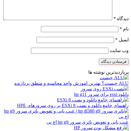
دیدگاه
*
نام
*
ایمیل
*
وب‌ سایت
پربازدیدترین نوشته ها
ALU چیست؟ بهترین اموزش واحد محاسبه و منطق پردازنده
دانلود esxi برای سرور hp g11
راهنمای جامع دانلود و نصب ESXi 8 بر روی سرورهای HPE
عیب یابی و تعویض باتری سرور hp g9 اچ پی