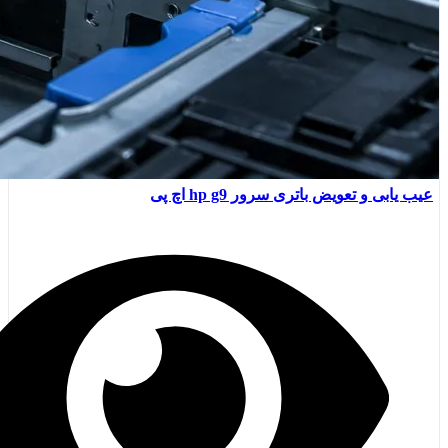
عیب یابی و تعویض باتری سرور hp g9 اچ پی