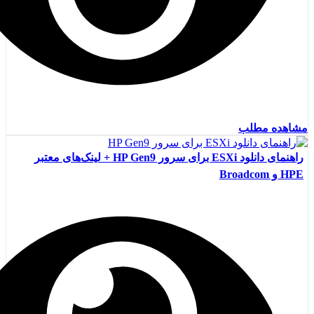
مشاهده مطلب
راهنمای دانلود ESXi برای سرور HP Gen9 + لینک‌های معتبر
HPE و Broadcom