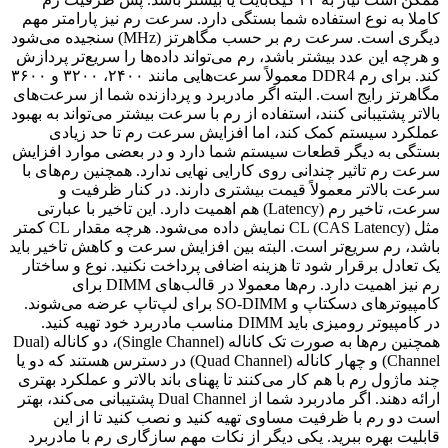
کاملا به نوع استفاده شما بستگی دارد. سرعت رم نیز پارامتر مهم
دیگری است. سرعت رم بر حسب مگاهرتز (MHz) سنجیده می‌شود
و هرچه این عدد بیشتر باشد، رم می‌تواند داده‌ها را سریع‌تر پردازش
کند. برای رم DDR4 معمولاً سرعت‌هایی مانند ۲۴۰۰، ۳۲۰۰ و ۳۶۰۰
مگاهرتز رایج است. البته اگر مادربرد و پردازنده شما از سرعت‌های
بالاتر پشتیبانی کنند، استفاده از رم با سرعت بیشتر می‌تواند به بهبود
عملکرد سیستم کمک کند، اما افزایش سرعت رم تا حد زیادی
بستگی به دیگر قطعات سیستم شما دارد و در بعضی موارد افزایش
سرعت رم تاثیر چندانی روی کارایی نهایی ندارد. همچنین رم‌های با
سرعت بالاتر معمولاً قیمت بیشتری دارند. در کنار ظرفیت و
سرعت، تاخیر رم (Latency) هم اهمیت دارد. این تاخیر با عبارتی
مثل CL (CAS Latency) نمایش داده می‌شود. هرچه مقدار CL کمتر
باشد، رم سریع‌تر است. البته بین افزایش سرعت و کاهش تاخیر باید
یک تعادل برقرار شود تا هزینه اضافی پرداخت نکنید. نوع و ساختار
رم نیز اهمیت دارد. رم‌ها معمولا در قالب‌های DIMM برای
کامپیوترهای دسکتاپ و SO-DIMM برای لپ‌تاپ عرضه می‌شوند.
در کامپیوتر رومیزی باید DIMM مناسب مادربرد خود تهیه کنید.
همچنین رم‌ها به صورت تک کاناله (Single Channel)، دو کاناله (Dual
Channel) و چهار کاناله (Quad Channel) در دسترس هستند که دو یا
چند ماژول رم با هم کار می‌کنند تا پهنای باند بالاتر و عملکرد بهتری
ارائه دهند. اگر مادربرد شما از Dual Channel پشتیبانی می‌کند، بهتر
است دو رم با ظرفیت مساوی تهیه کنید و نصب کنید تا از این
قابلیت بهره ببرید. یکی دیگر از نکات مهم سازگاری رم با مادربرد