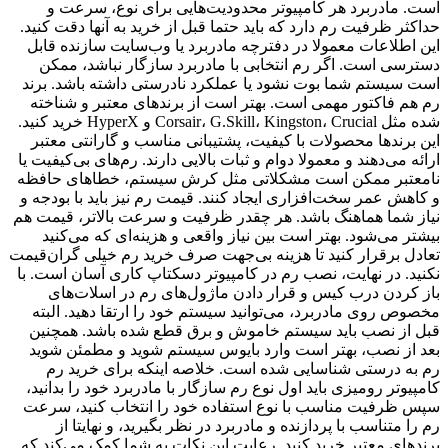
است. مادربرد هر کامپیوتر محدودیت‌هایی برای نوع، سرعت و
حداکثر ظرفیت رم دارد که باید حتما قبل از خرید به آنها دقت کنید.
این اطلاعات معمولا در دفترچه مادربرد یا وب‌سایت سازنده قابل
دسترسی است. اگر رم انتخابی با مادربرد سازگار نباشد، ممکن
است سیستم شما بوت نشود یا عملکرد نادرستی داشته باشد. برند
رم هم فاکتور مهمی است. بهتر است از برندهای معتبر و شناخته
شده مثل Corsair، G.Skill، Kingston، Crucial و HyperX خرید کنید.
این برندها محصولات با کیفیت، پشتیبانی مناسب و گارانتی معتبر
ارائه می‌دهند و معمولا دوام و ثبات بالایی دارند. رم‌های بی‌کیفیت یا
نامعتبر ممکن است مشکلاتی مثل کرش سیستم، خطاهای حافظه
و کاهش عمر سخت‌افزاری ایجاد کنند. قیمت رم نیز باید با بودجه و
نیاز شما هماهنگ باشد. هر چقدر ظرفیت و سرعت بالاتر، قیمت هم
بیشتر می‌شود. بهتر است بین نیاز واقعی و هزینه‌ای که می‌کنید
تعادل برقرار کنید تا هزینه بی‌جهت صرف خرید رم خیلی گران‌قیمت
نکنید. در نهایت، نصب رم در کامپیوتر دسکتاپ کاری آسان است. با
باز کردن درب کیس و قرار دادن ماژول‌های رم در اسلات‌های
مخصوص روی مادربرد، می‌توانید سیستم خود را ارتقا دهید. البته
قبل از نصب باید سیستم خاموش و برق قطع شده باشد. همچنین
بعد از نصب، بهتر است وارد بایوس سیستم شوید و مطمئن شوید
رم به درستی شناسایی شده است. خلاصه اینکه برای خرید رم
کامپیوتر رومیزی باید اول نوع رم سازگار با مادربرد خود را بدانید،
سپس ظرفیت مناسب با نوع استفاده خود را انتخاب کنید، سرعت
رم را متناسب با پردازنده و مادربرد در نظر بگیرید، و نهایتا از
برندهای معتبر خرید کنید. رعایت این نکات به شما کمک می‌کند که