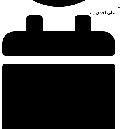
علی احدی وند