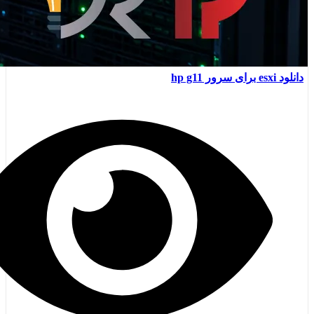
دانلود esxi برای سرور hp g11