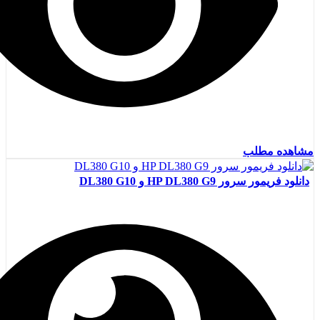
مشاهده مطلب
دانلود فریمور سرور HP DL380 G9 و DL380 G10