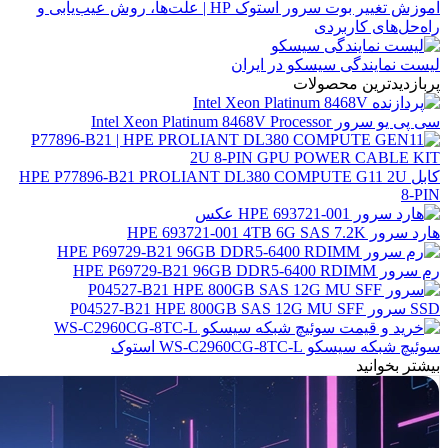
آموزش تغییر بوت سرور استوک HP | علت‌ها، روش عیب‌یابی و
راه‌حل‌های کاربردی
لیست نمایندگی سیسکو در ایران
پربازدیدترین محصولات
سی پی یو سرور Intel Xeon Platinum 8468V Processor
کابل HPE P77896-B21 PROLIANT DL380 COMPUTE G11 2U
8-PIN
هارد سرور HPE 693721-001 4TB 6G SAS 7.2K
رم سرور HPE P69729-B21 96GB DDR5-6400 RDIMM
SSD سرور P04527-B21 HPE 800GB SAS 12G MU SFF
سوئیچ شبکه سیسکو WS-C2960CG-8TC-L استوک
بیشتر بخوانید