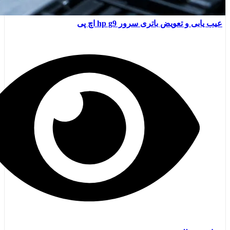
عیب یابی و تعویض باتری سرور hp g9 اچ پی