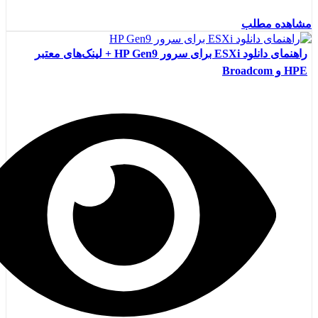
مشاهده مطلب
راهنمای دانلود ESXi برای سرور HP Gen9 + لینک‌های معتبر
HPE و Broadcom