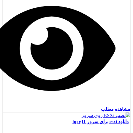
مشاهده مطلب
دانلود esxi برای سرور hp g11