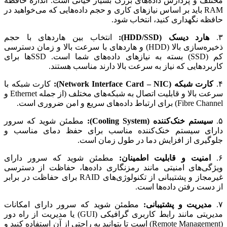
مختلف و پردازش داده‌های بزرگ بسیار حیاتی است. اندازه حافظه
RAM باید بر اساس نیازهای کاری و حجم داده‌هایی که می‌خواهید در
حافظه نگهداری کنید، انتخاب شود.
۳.
هارد دیسک (HDD/SSD):
انتخاب بین هاردهای با حجم
ذخیره‌سازی بالا (HDD) و هاردهای با سرعت بالا و زمان دسترسی
کم (SSD) بسته به نیازهای داده‌های شما است. SSDها برای
کاربردهایی که نیاز به سرعت بالا دارند مناسب هستند.
۴.
کارت شبکه (Network Interface Card – NIC):
کارت شبکه با
سرعت بالا و قابلیت اتصال به شبکه‌های مختلف (از جمله Ethernet و
Fibre Channel) برای ارتباط داده‌های سریع و امن ضروری است.
۵.
سیستم خنک‌کننده (Cooling System):
مطمئن شوید که سرور
دارای سیستم خنک‌کننده مناسب برای حفظ دمای مناسب و
جلوگیری از افزایش دما در طول زمان است.
۶.
امنیت و قابلیت اطمینان:
مطمئن شوید که سرور دارای
ویژگی‌های امنیتی مانند رمزنگاری داده‌ها، حفاظت از دسترسی
غیرمجاز و پشتیبانی از تکنولوژی‌های RAID برای حفاظت در برابر
از دست رفتن داده‌ها است.
۷.
مدیریت و پشتیبانی:
مطمئن شوید که سرور دارای امکانات
مدیریتی مانند رابط کاربری گرافیکی (GUI) یا مدیریت از راه دور
(Remote Management) است تا بتوانید به راحتی از آن استفاده کنید و