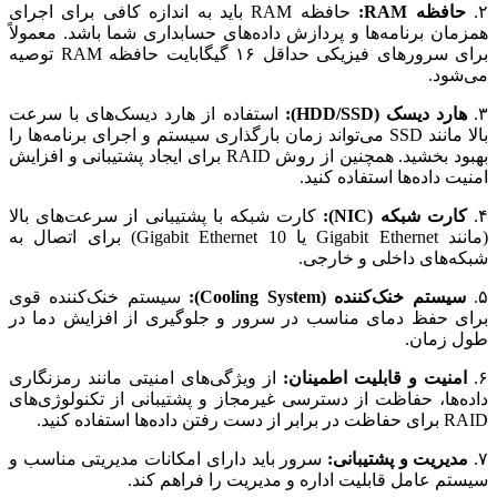
۲.
حافظه RAM:
حافظه RAM باید به اندازه کافی برای اجرای
همزمان برنامه‌ها و پردازش داده‌های حسابداری شما باشد. معمولاً
برای سرورهای فیزیکی حداقل ۱۶ گیگابایت حافظه RAM توصیه
می‌شود.
۳.
هارد دیسک (HDD/SSD):
استفاده از هارد دیسک‌های با سرعت
بالا مانند SSD می‌تواند زمان بارگذاری سیستم و اجرای برنامه‌ها را
بهبود بخشید. همچنین از روش RAID برای ایجاد پشتیبانی و افزایش
امنیت داده‌ها استفاده کنید.
۴.
کارت شبکه (NIC):
کارت شبکه با پشتیبانی از سرعت‌های بالا
(مانند Gigabit Ethernet یا 10 Gigabit Ethernet) برای اتصال به
شبکه‌های داخلی و خارجی.
۵.
سیستم خنک‌کننده (Cooling System):
سیستم خنک‌کننده قوی
برای حفظ دمای مناسب در سرور و جلوگیری از افزایش دما در
طول زمان.
۶.
امنیت و قابلیت اطمینان:
از ویژگی‌های امنیتی مانند رمزنگاری
داده‌ها، حفاظت از دسترسی غیرمجاز و پشتیبانی از تکنولوژی‌های
RAID برای حفاظت در برابر از دست رفتن داده‌ها استفاده کنید.
۷.
مدیریت و پشتیبانی:
سرور باید دارای امکانات مدیریتی مناسب و
سیستم عامل قابلیت اداره و مدیریت را فراهم کند.