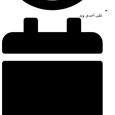
علی احدی وند