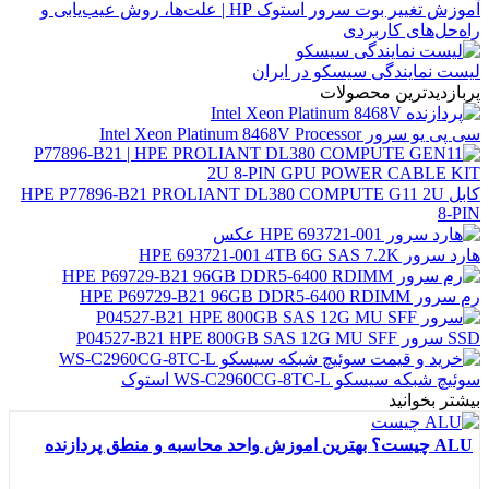
آموزش تغییر بوت سرور استوک HP | علت‌ها، روش عیب‌یابی و
راه‌حل‌های کاربردی
لیست نمایندگی سیسکو در ایران
پربازدیدترین محصولات
سی پی یو سرور Intel Xeon Platinum 8468V Processor
کابل HPE P77896-B21 PROLIANT DL380 COMPUTE G11 2U
8-PIN
هارد سرور HPE 693721-001 4TB 6G SAS 7.2K
رم سرور HPE P69729-B21 96GB DDR5-6400 RDIMM
SSD سرور P04527-B21 HPE 800GB SAS 12G MU SFF
سوئیچ شبکه سیسکو WS-C2960CG-8TC-L استوک
بیشتر بخوانید
ALU چیست؟ بهترین اموزش واحد محاسبه و منطق پردازنده