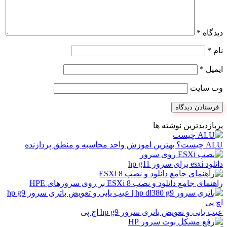
دیدگاه
*
نام
*
ایمیل
*
وب‌ سایت
پربازدیدترین نوشته ها
ALU چیست؟ بهترین اموزش واحد محاسبه و منطق پردازنده
دانلود esxi برای سرور hp g11
راهنمای جامع دانلود و نصب ESXi 8 بر روی سرورهای HPE
عیب یابی و تعویض باتری سرور hp g9 اچ پی