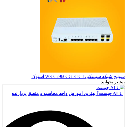
سوئیچ شبکه سیسکو WS-C2960CG-8TC-L استوک
بیشتر بخوانید
ALU چیست؟ بهترین اموزش واحد محاسبه و منطق پردازنده