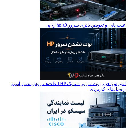
عیب یابی و تعویض باتری سرور hp g9 اچ پی
آموزش تغییر بوت سرور استوک HP | علت‌ها، روش عیب‌یابی و
راه‌حل‌های کاربردی