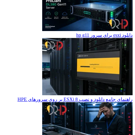
دانلود esxi برای سرور hp g11
راهنمای جامع دانلود و نصب ESXi 8 بر روی سرورهای HPE