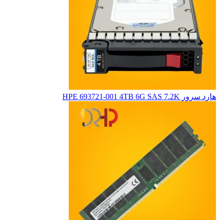
هارد سرور HPE 693721-001 4TB 6G SAS 7.2K