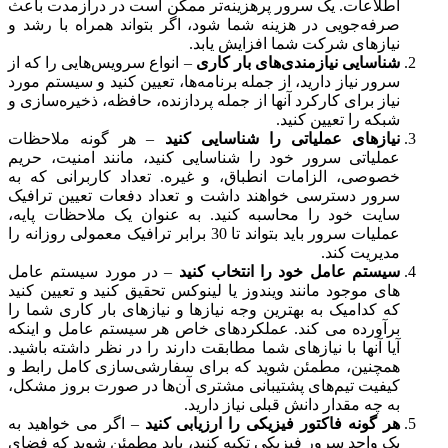
اطلاعات. یک سرور پرهزینه‌تر ممکن است در درازمدت باعث
صرفه‌جویی در هزینه شما شود، اگر بتواند همراه با رشد و
نیازهای شرکت شما افزایش یابد.
شناسایی نیازمندی‌های بار کاری
– انواع سرویس‌هایی را که از
سرور نیاز دارید، از جمله برنامه‌ها، تعیین کنید و سیستم مورد
نیاز برای کارکرد آنها از جمله پردازنده، حافظه، ذخیره‌سازی و
شبکه را تعیین کنید.
نیازهای عملیاتی را شناسایی کنید
– هر گونه ملاحظات
عملیاتی سرور خود را شناسایی کنید، مانند امنیت، حریم
خصوصی، الزامات انطباق، و غیره. تعداد کاربرانی که به
سرور دسترسی خواهند داشت و تعداد دفعات تعیین ترافیک
سایت خود را محاسبه کنید. به عنوان یک ملاحظات پایه،
عملیات سرور باید بتواند تا 30 برابر ترافیک معمولی روزانه را
مدیریت کند.
سیستم عامل خود را انتخاب کنید
– در مورد سیستم عامل
های موجود مانند ویندوز یا لینوکس تحقیق کنید و تعیین کنید
که کدامیک به بهترین وجه نیازها و نیازهای بار کاری شما را
برآورده می کند. عملکردهای خاص هر سیستم عامل و اینکه
آیا آنها با نیازهای شما مطابقت دارند را در نظر داشته باشید.
همچنین، مطمئن شوید که برای سفارشی‌سازی کامل رابط و
کیفیت تیم‌های پشتیبانی مشتری آن‌ها در صورت بروز مشکل،
به چه مقدار دانش قبلی نیاز دارید.
هر گونه فاکتور فیزیکی را ارزیابی کنید
– اگر می خواهید به
یک واحد سرور فیزیکی تکیه کنید، باید مطمئن شوید که فضای