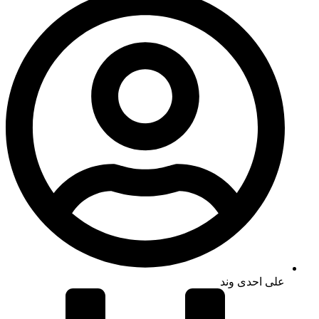
علی احدی وند