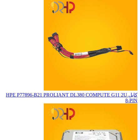
کابل HPE P77896-B21 PROLIANT DL380 COMPUTE G11 2U
8-PIN