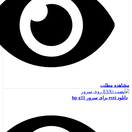
مشاهده مطلب
دانلود esxi برای سرور hp g11