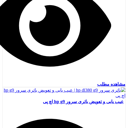
مشاهده مطلب
عیب یابی و تعویض باتری سرور hp g9 اچ پی