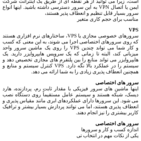
است، زیرا می توانید از هر نقطه ای از طریق یک اینترانت شرکت
ایمن یا اتصال VPN به این سرور دسترسی داشته باشید. اینها انواع
سرور بسیار قابل تنظیم و انعطاف پذیر هستند،
مناسب برای حجم کاری متغیر
VPS
سرورهای خصوصی مجازی یا VPS، ساختارهای نرم افزاری هستند
که روی سرورهای اختصاصی اجرا می شوند، به این معنی که کسب
و کار شما می تواند چندین VPS را روی یک ماشین سرور واحد
میزبانی کند، البته تا زمانی که یک سرویس هایپروایزر دارید. یک
هایپروایزر می تواند منابع را بین پلتفرم های مجازی تخصیص دهد و
سیستم را در عملکرد بالا نگه دارد. VPS کنترل سیستم و منابع و
همچنین انعطاف پذیری زیادی را به شما ارائه می دهد.
سرور های اختصاصی
اینها ماشین های سرور فیزیکی با مقدار ثابت رم، پردازنده، هارد
دیسک، شبکه هستند و سیستم عامل مستقیماً روی دستگاه نصب
می شود. این سرورها دارای عملکردهای ابری مانند مقیاس پذیری و
انعطاف پذیری هستند، اما می توانند پردازش بسیار بیشتر و ترافیک
کاربر بیشتری را نیز انجام دهند.
سرور های اختصاصی
اندازه کسب و کار و سرورها
یکی از نکات مهم در انتخاب تی