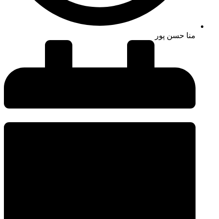
منا حسن پور