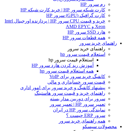
رم سرور HP
کارت شبکه سرور HP | خرید کارت شبکه HP
کارت گرافیک (GPU) سرور HP
خرید و قیمت CPU سرور HP | پردازنده اورجینال Intel
Xeon و AMD EPYC
هارد SSD سرور HP
همه قطعات سرور HP
راهنمای خرید سرور
راهنمای خرید سرور
استعلام قیمت سرور hp
استعلام قیمت سرور hp
آموزش ريد كردن هارد سرور HP
همه استعلام قیمت سرور hp
کانفیگ خرید سرور برای VoIP
قیمت سرور حسابداری و مالی
پیشنهاد کانفیگ و خرید سرور برای امور اداری
راهنمای خرید و قیمت سرور هاستینگ
سرور برای دوربین مدار بسته
تعمیر سرور HP | تعمیر سرور
نمایندگی سرور HP در ایران
سرور ERP چیست ؟
همه راهنمای خرید سرور
محصولات سیسکو