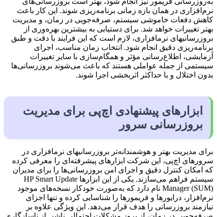
به‌روزرسانی فریمور نیز انجام شود، بهتر است بروزرسانی‌های
نرم‌افزاری در همان بازه زمانی برنامه‌ریزی شوند. این کار باعث
کاهش دفعات خاموشی سیستم، صرفه‌جویی در زمان، و مدیریت
بهتر تغییرات خواهد شد. برای دستیابی به بیشترین بهره‌وری از
بروزرسانی­های نرم­افزاری، لازم است که این فرایند با دقت و طبق
برنامه‌ریزی دقیق انجام شود. انتخاب زمان مناسب، اجرای
آزمایشی، اطلاع‌رسانی مؤثر و همگام‌سازی با سایر تغییرات
سیستمی از جمله عواملی هستند که باعث می‌شوند بروزرسانی‌ها
بدون اختلال و با حداکثر اثربخشی اجرا شوند.
ابزارهای پیشنهادی اچ‌پی برای مدیریت
بروزرسانی سرور
برای مدیریت بهتر و هوشمندانه‌تر بروزرسانی­های نرم­افزاری در
سرورهای اچ‌پی، این شرکت ابزارهای پیشرفته‌ای را معرفی کرده
که امکان کنترل دقیق و اجرای امن بروزرسانی‌ها را برای مدیران
سیستم فراهم می‌سازند. یکی از این ابزارها HP Smart Update
Manager (SUM) نام دارد که به‌صورت خودکار نسخه‌های موجود
نرم‌افزار، درایورها و فریمورها را شناسایی کرده و تنها اجزای
نیازمند بروزرسانی را هدف قرار می‌دهد. این ویژگی علاوه بر
صرفه‌جویی در زمان، از بروز مشکلات احتمالی ناشی از ناسازگاری