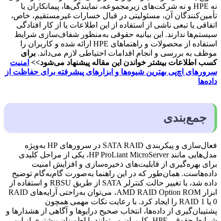
نه HPE و نه شرکت‌های زیرمجموعه، نمایندگی‌ها، پیمانکاران یا
تأمین‌کنندگان آن، مسئولیتی در قبال خسارات غیرمستقیم، خاص،
اتفاقی یا تبعی ناشی از استفاده از این اطلاعات یا از کار افتادگی
سیستم‌ها ندارند. این بیانیه حقوقی به‌منظور شفاف‌سازی شرایط
استفاده از محصولات و راهنماهای HPE ارائه شده و کاربران را
موظف به بررسی و انجام اقدامات احتیاطی لازم می‌داند.
برای
کسب اطلاعات بیشتر خواندن این مقاله پیشنهاد می‌شود>>
امنیت
سرورهای اچ‌پی بهترین شیوه‌ها و ابزارهای پیشرفته برای حفاظت از
داده‌ها
جمع‌بندی
فعال‌سازی و پیکربندی SATA RAID در سرورهای HP به‌ویژه
مدل‌هایی مانند HP ProLiant MicroServer، یکی از مراحل کلیدی
برای بهره‌گیری از قابلیت‌های ذخیره‌سازی و افزایش امنیت
داده‌هاست. همان‌طور که در این راهنما به‌صورت گام‌به‌گام توضیح
داده شد، با تغییر حالت کنترلر SATA از طریق RBSU و استفاده از
ابزار AMD RAID Option ROM، می‌توان به‌راحتی آرایه‌های RAID
0 یا RAID 1 را ایجاد کرد. با رعایت نکات مهمی همچون
پشتیبان‌گیری از داده‌ها، انتخاب صحیح درایوها و آگاهی از هشدارها و
شرایط حقوقی HPE، کاربران می‌توانند با اطمینان بیشتری از این