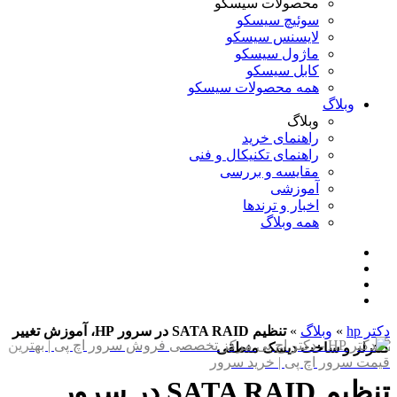
محصولات سیسکو
سوئیچ سیسکو
لایسنس سیسکو
ماژول سیسکو
کابل سیسکو
همه محصولات سیسکو
وبلاگ
وبلاگ
راهنمای خرید
راهنمای تکنیکال و فنی
مقایسه و بررسی
آموزشی
اخبار و ترندها
همه وبلاگ
دکتر hp
»
وبلاگ
»
تنظیم SATA RAID در سرور HP، آموزش تغییر
کنترلر و ساخت دیسک منطقی
تنظیم SATA RAID در سرور