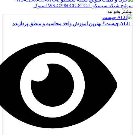
سوئیچ شبکه سیسکو WS-C2960CG-8TC-L استوک
بیشتر بخوانید
ALU چیست؟ بهترین اموزش واحد محاسبه و منطق پردازنده