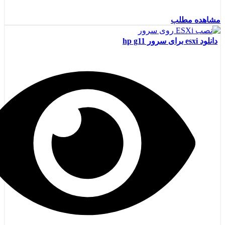
مشاهده مطلب
دانلود esxi برای سرور hp g11