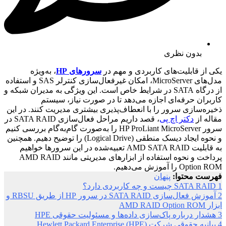
بدون نظری
یکی از قابلیت‌های کاربردی و مهم در
سرورهای HP
، به‌ویژه
مدل‌های MicroServer، امکان غیرفعال‌سازی کنترلر SAS و استفاده
از درگاه SATA در شرایط خاص است. این ویژگی به مدیران شبکه و
کاربران حرفه‌ای اجازه می‌دهد تا در صورت نیاز، سیستم
ذخیره‌سازی سرور را با انعطاف‌پذیری بیشتری مدیریت کنند. در این
مقاله از
دکتر اچ پی
، قصد داریم مراحل فعال‌سازی SATA RAID در
سرور HP ProLiant MicroServer را به‌صورت گام‌به‌گام بررسی کنیم
و نحوه ایجاد دیسک منطقی (Logical Drive) را توضیح دهیم. همچنین
به قابلیت AMD SATA RAID تعبیه‌شده در این سرورها خواهیم
پرداخت و نحوه استفاده از ابزارهای مدیریتی مانند AMD RAID
Option ROM را آموزش می‌دهیم.
فهرست محتوا:
پنهان
1
SATA RAID چیست و چه کاربردی دارد؟
2
آموزش فعال‌سازی SATA RAID در سرور HP از طریق RBSU و
ابزار AMD RAID Option ROM
3
هشدار درباره پاک‌سازی داده‌ها و مسئولیت حقوقی HPE
4
بیانیه حقوقی شرکت Hewlett Packard Enterprise (HPE)