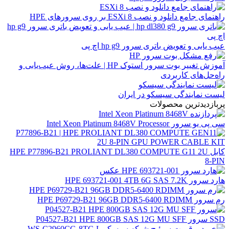
راهنمای جامع دانلود و نصب ESXi 8 بر روی سرورهای HPE
عیب یابی و تعویض باتری سرور hp g9 اچ پی
آموزش تغییر بوت سرور استوک HP | علت‌ها، روش عیب‌یابی و
راه‌حل‌های کاربردی
لیست نمایندگی سیسکو در ایران
پربازدیدترین محصولات
سی پی یو سرور Intel Xeon Platinum 8468V Processor
کابل HPE P77896-B21 PROLIANT DL380 COMPUTE G11 2U
8-PIN
هارد سرور HPE 693721-001 4TB 6G SAS 7.2K
رم سرور HPE P69729-B21 96GB DDR5-6400 RDIMM
SSD سرور P04527-B21 HPE 800GB SAS 12G MU SFF