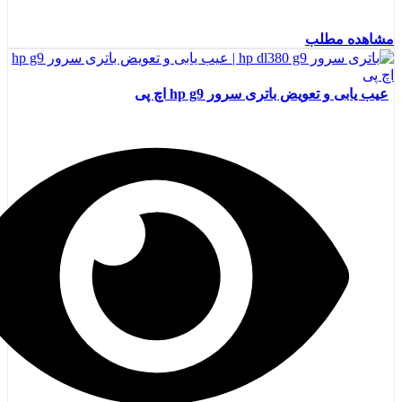
مشاهده مطلب
عیب یابی و تعویض باتری سرور hp g9 اچ پی