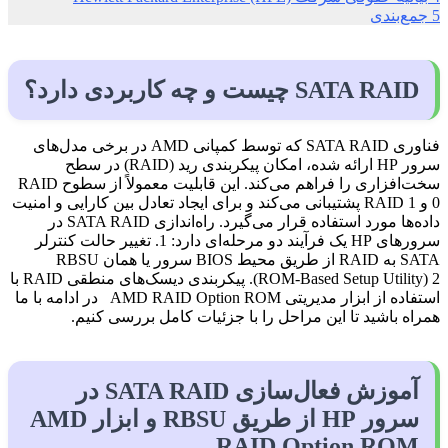
5
جمع‌بندی
SATA RAID چیست و چه کاربردی دارد؟
فناوری SATA RAID که توسط کمپانی AMD در برخی مدل‌های
سرور HP ارائه شده، امکان پیکربندی رید (RAID) در سطح
سخت‌افزاری را فراهم می‌کند. این قابلیت معمولاً از سطوح RAID
0 و RAID 1 پشتیبانی می‌کند و برای ایجاد تعادل بین کارایی و امنیت
داده‌ها مورد استفاده قرار می‌گیرد. راه‌اندازی SATA RAID در
سرورهای HP یک فرآیند دو مرحله‌ای دارد: 1. تغییر حالت کنترلر
SATA به RAID از طریق محیط BIOS سرور یا همان RBSU
(ROM-Based Setup Utility) 2. پیکربندی دیسک‌های منطقی RAID با
استفاده از ابزار مدیریتی AMD RAID Option ROM در ادامه با ما
همراه باشید تا این مراحل را با جزئیات کامل بررسی کنیم.
آموزش فعال‌سازی SATA RAID در
سرور HP از طریق RBSU و ابزار AMD
RAID Option ROM