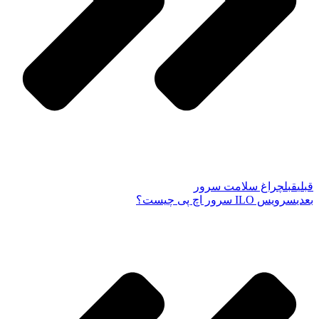
قبلی
قبل
چراغ سلامت سرور
بعدی
سرویس ILO سرور اچ پی چیست؟