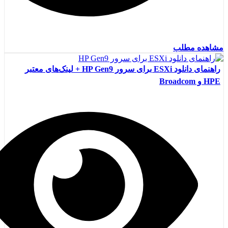
مشاهده مطلب
راهنمای دانلود ESXi برای سرور HP Gen9 + لینک‌های معتبر
HPE و Broadcom