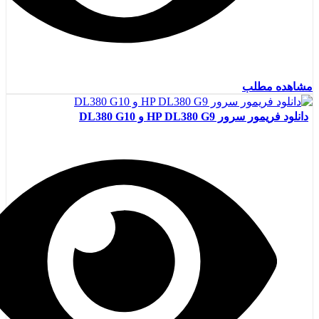
مشاهده مطلب
دانلود فریمور سرور HP DL380 G9 و DL380 G10