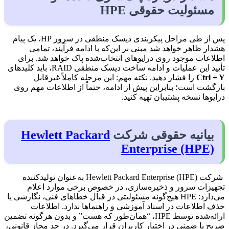
مسئولیت حقوقی HPE
پس از طی مراحل پیکربندی دیسک منطقی در سرور HP، یک پیام
هشدار ظاهر خواهد شد مبنی بر این‌که با ادامه فرآیند، تمامی
اطلاعات موجود روی درایوهای انتخاب‌شده پاک خواهد شد. برای
تأیید این عملیات و ادامه ساخت دیسک منطقی RAID، باید کلیدهای
Ctrl + Y
را فشار دهید. نکته مهم: این مرحله کاملاً غیرقابل
بازگشت است؛ بنابراین پیش از ادامه، حتماً از اطلاعات مهم روی
درایوها نسخه پشتیبان تهیه کنید.
بیانیه حقوقی شرکت
Hewlett Packard
Enterprise (HPE)
شرکت Hewlett Packard Enterprise (HPE) به‌عنوان تولیدکننده
تجهیزات سرور و ذخیره‌سازی، در خصوص برخی موارد اعلام
می‌دارد: HPE هیچ‌گونه مسئولیتی در قبال خطاهای فنی، نگارشی یا
حذف اطلاعات در اسناد آموزشی و راهنماها ندارد. اطلاعات
ارائه‌شده توسط HPE، “همان‌طور که هست” و بدون هرگونه تضمین
صریح یا ضمنی در اختیار کاربران قرار می‌گیرد. در حد مجاز قانونی،