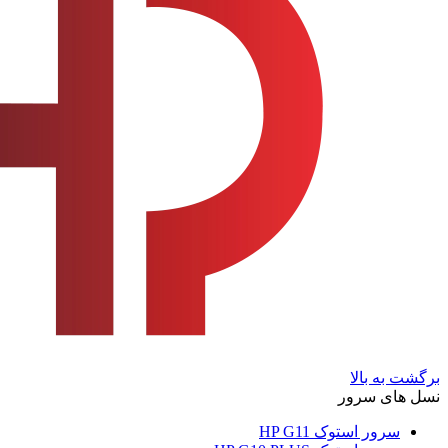
برگشت به بالا
نسل های سرور
سرور استوک HP G11