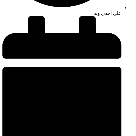
علی احدی وند