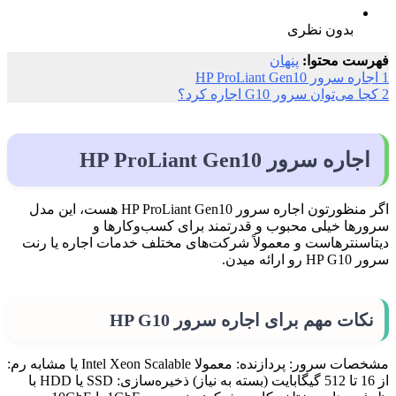
بدون نظری
فهرست محتوا:
پنهان
1
اجاره سرور HP ProLiant Gen10
2
کجا می‌توان سرور G10 اجاره کرد؟
اجاره سرور HP ProLiant Gen10
اگر منظورتون اجاره سرور HP ProLiant Gen10 هست، این مدل
سرورها خیلی محبوب و قدرتمند برای کسب‌وکارها و
دیتاسنترهاست و معمولاً شرکت‌های مختلف خدمات اجاره یا رنت
سرور HP G10 رو ارائه میدن.
نکات مهم برای اجاره سرور HP G10
مشخصات سرور: پردازنده: معمولا Intel Xeon Scalable یا مشابه رم:
از 16 تا 512 گیگابایت (بسته به نیاز) ذخیره‌سازی: SSD یا HDD با