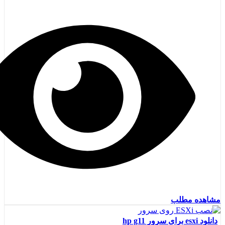
مشاهده مطلب
دانلود esxi برای سرور hp g11