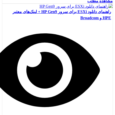
مشاهده مطلب
راهنمای دانلود ESXi برای سرور HP Gen9 + لینک‌های معتبر
HPE و Broadcom