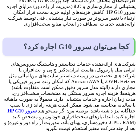
ظرفیت‌های مختلف کارت شبکه: چند پورت 1GbE یا 10GbE
پشتیبانی از مجازی‌سازی و iLO (مدیریت از راه دور) مزایای اجاره
سرور HP G10: کاهش هزینه‌های اولیه خرید سخت‌افزار امکان
ارتقاء یا تغییر سریع‌تر در صورت نیاز پشتیبانی فنی توسط شرکت
ارائه‌دهنده خدمات انعطاف در انتخاب منابع سخت‌افزاری
کجا می‌توان سرور G10 اجاره کرد؟
شرکت‌های ارائه‌دهنده خدمات دیتاسنتر و هاستینگ سرویس‌های
ایرانی مثل پارس‌پک، هاست ایران،دکتر اچ پی و نت‌افراز، یا
شرکت‌های تخصصی در زمینه دیتاسنتر سایت‌های بین‌المللی مثل
OVH، Hetzner، یا Amazon AWS که امکان رنت سرور فیزیکی یا
مجازی دارند (البته مدل سرور دقیق ممکن است متفاوت باشد)
هزینه‌ها: هزینه اجاره سرور بستگی به مشخصات سخت‌افزاری،
مدت زمان اجاره و خدمات پشتیبانی دارد. معمولاً به صورت ماهیانه
یا سالیانه محاسبه می‌شود. ممکن است هزینه راه‌اندازی یا نصب
جداگانه نیز داشته باشد. توصیه من: اگر می‌خواهید
سرور HP G10
اجاره کنید، ابتدا نیازهای سخت‌افزاری خودتون رو مشخص کنید
(CPU، RAM، ذخیره‌سازی، پهنای باند، مدیریت از راه دور و غیره) و
بعد از چند شرکت معتبر استعلام قیمت بگیرید.