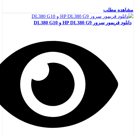
مشاهده مطلب
دانلود فریمور سرور HP DL380 G9 و DL380 G10