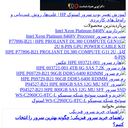
آموزش تغییر بوت سرور استوک HP | علت‌ها، روش عیب‌یابی و
راه‌حل‌های کاربردی
پربازدیدترین محصولات
سی پی یو سرور Intel Xeon Platinum 8468V Processor
کابل HPE P77896-B21 PROLIANT DL380 COMPUTE G11 2U
8-PIN
هارد سرور HPE 693721-001 4TB 6G SAS 7.2K
رم سرور HPE P69729-B21 96GB DDR5-6400 RDIMM
SSD سرور P04527-B21 HPE 800GB SAS 12G MU SFF
سوئیچ شبکه سیسکو WS-C2960CG-8TC-L استوک
بیشتر بخوانید
راهنمای خرید سرور فیزیکی؛ چگونه بهترین سرور را انتخاب
کنیم؟