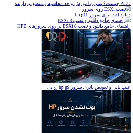
ALU چیست؟ بهترین اموزش واحد محاسبه و منطق پردازنده
دانلود esxi برای سرور hp g11
راهنمای جامع دانلود و نصب ESXi 8 بر روی سرورهای HPE
عیب یابی و تعویض باتری سرور hp g9 اچ پی