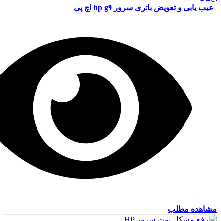
عیب یابی و تعویض باتری سرور hp g9 اچ پی
مشاهده مطلب