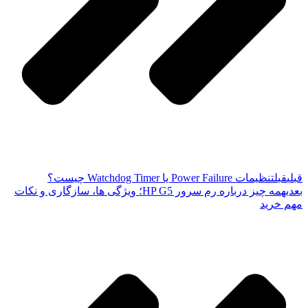
قبلی
قبل
تنظیمات Power Failure یا Watchdog Timer چیست؟
بعدی
همه چیز درباره رم سرور HP G5؛ ویژگی ها، سازگاری و نکات
مهم خرید