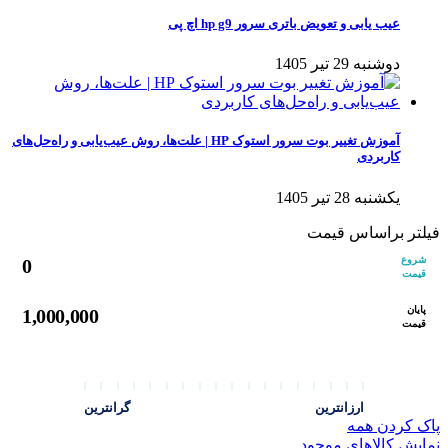
عیب یابی و تعویض باتری سرور hp g9 اچ پی
دوشنبه 29 تیر 1405
آموزش تغییر بوت سرور استوک HP | علت‌ها، روش عیب‌یابی و راه‌حل‌های
کاربردی
یکشنبه 28 تیر 1405
فیلتر براساس قیمت
شروع
0
قیمت
پایان
1,000,000
قیمت
ارزانترین
گرانترین
پاک کردن همه
نمایش کالاهای موجود