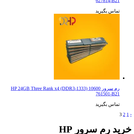
627814‑B21
تماس بگیرید
رم سرور HP 24GB Three Rank x4 (DDR3-1333) 10600
761501-B21
تماس بگیرید
3
2
1
‹
خرید رم سرور HP