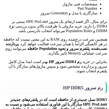
مشخصات فنی ماژول
Part Number
سازگاری با مدل و Generation سرور
برای مثال، اگر قصد ارتقای یک سرور HPE ProLiant مبتنی بر
DDR4 را دارید، خرید ماژولی با ظرفیت بالاتر بدون بررسی نوع
DIMM و Population Rules می‌تواند انتخاب نادرستی باشد.
همچنین سرعت درج‌شده روی RAM به این معنی نیست که حافظه
در هر کانفیگی الزاماً با همان سرعت فعالیت خواهد کرد.
پردازنده
نصب‌شده، پلتفرم سرور و نحوه Population حافظه
می‌توانند روی
سرعت عملیاتی Memory تأثیر بگذارند.
بنابراین در خرید
رم DDR4 سرور HP
بهتر است ابتدا مدل کامل
سرور و پردازنده مشخص شود و سپس ماژول‌های سازگار با آن
پلتفرم انتخاب شوند.
رم سرور HP DDR5
DDR5 نسل جدیدتری از حافظه است که در پلتفرم‌های جدیدتر
HPE ProLiant سازگار با این فناوری استفاده می‌شود و نسبت به
DDR4 امکان پهنای باند حافظه بالاتر و توسعه معماری حافظه