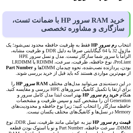
خرید RAM سرور HP با ضمانت تست،
سازگاری و مشاوره تخصصی
انتخاب
رم سرور HP
فقط به ظرفیت حافظه محدود نمی‌شود؛ یک
ماژول 32 یا 64 گیگابایتی صرفاً به دلیل DDR و ظرفیت مشابه،
الزاماً با سرور شما سازگار نیست. مدل و نسل سرور HPE
ProLiant، نوع حافظه، ظرفیت، سرعت، RDIMM یا LRDIMM
بودن، پردازنده نصب‌شده، نحوه چیدمان DIMMها و
Part Number
از مهم‌ترین مواردی هستند که باید قبل از خرید بررسی شوند.
در این دسته‌بندی می‌توانید مدل‌های مختلف
RAM سرور HP
را
برای ارتقا یا تکمیل کانفیگ سرورهای HPE بررسی و مقایسه کنید.
هنگام
خرید رم سرور HP
بهتر است ابتدا مدل کامل سرور و
Generation آن را مشخص کنید و سپس ظرفیت و مشخصات
حافظه سازگار را انتخاب کنید؛ زیرا نوع حافظه و محدودیت‌های
Memory در نسل‌ها و کانفیگ‌های مختلف یکسان نیست.
قیمت رم سرور HP
نیز به عواملی مانند ظرفیت، نسل DDR، نوع
DIMM، سرعت حافظه، Part Number و نو یا استوک بودن قطعه