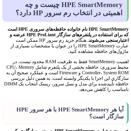
HPE SmartMemory چیست و چه
اهمیتی در انتخاب رم سرور HP دارد؟
HPE SmartMemory نام خانواده حافظه‌های سروری HPE است
که برای استفاده در پلتفرم‌های سازگار HPE ProLiant عرضه و
اعتبارسنجی می‌شوند.
هنگام خرید رم سرور HP ممکن است
عبارت HPE SmartMemory را در عنوان یا مشخصات بسیاری از
ماژول‌های حافظه مشاهده کنید.
اهمیت SmartMemory فقط به ظرفیت RAM محدود نیست. در
محیط سروری، حافظه بخشی از یک پلتفرم شامل CPU، Memory
Controller، System ROM و Firmware است و عملکرد صحیح آن به
سازگاری این اجزا با یکدیگر وابسته است. به همین دلیل بررسی
حافظه تأییدشده برای مدل و نسل سرور، ریسک انتخاب یک DIMM
نامناسب را کاهش می‌دهد.
آیا هر HPE SmartMemory با هر سرور HPE
سازگار است؟
خیر. وجود عبارت HPE SmartMemory به معنی سازگاری یک