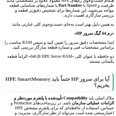
هنگام جست‌وجوی رم‌های HPE معمولاً علاوه بر مشخصاتی مانند
ظرفیت و Speed با
Part Number
یا شماره‌های شناسایی قطعه
مواجه می‌شوید. این شماره‌ها برای تشخیص دقیق‌تر قطعه و
بررسی سازگاری اهمیت دارند.
به همین دلیل بهتر است به‌جای جست‌وجوی کلی عبارتی مانند:
«رم 64 گیگ سرور HP»
ابتدا مشخصات دقیق سرور را تعیین کنید و سپس RAM مناسب را
براساس مشخصات فنی و شماره قطعه سازگار بررسی کنید.
دو حافظه با عنوان کلی «64GB HPE Server RAM» الزاماً قطعه
یکسانی نیستند.
آیا برای سرور HP حتماً باید HPE SmartMemory
بخریم؟
ملاک اصلی باید
Compatibility تأییدشده با پلتفرم موردنظر و
الزامات عملیاتی سازمان
باشد. در زیرساخت‌های Production و
حساس، استفاده از حافظه‌ای که برای پلتفرم مشخص HPE
اعتبارسنجی شده است می‌تواند از نظر سازگاری، مدیریت و