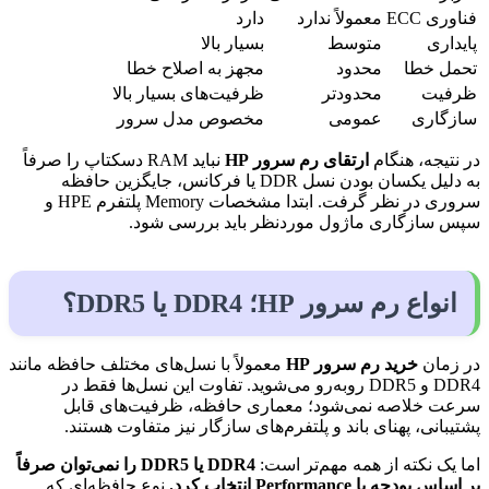
فناوری ECC
معمولاً ندارد
دارد
پایداری
متوسط
بسیار بالا
تحمل خطا
محدود
مجهز به اصلاح خطا
ظرفیت
محدودتر
ظرفیت‌های بسیار بالا
سازگاری
عمومی
مخصوص مدل سرور
در نتیجه، هنگام
ارتقای رم سرور HP
نباید RAM دسکتاپ را صرفاً
به دلیل یکسان بودن نسل DDR یا فرکانس، جایگزین حافظه
سروری در نظر گرفت. ابتدا مشخصات Memory پلتفرم HPE و
سپس سازگاری ماژول موردنظر باید بررسی شود.
انواع رم سرور HP؛ DDR4 یا DDR5؟
در زمان
خرید رم سرور HP
معمولاً با نسل‌های مختلف حافظه مانند
DDR4 و DDR5 روبه‌رو می‌شوید. تفاوت این نسل‌ها فقط در
سرعت خلاصه نمی‌شود؛ معماری حافظه، ظرفیت‌های قابل
پشتیبانی، پهنای باند و پلتفرم‌های سازگار نیز متفاوت هستند.
اما یک نکته از همه مهم‌تر است:
DDR4 یا DDR5 را نمی‌توان صرفاً
بر اساس بودجه یا Performance انتخاب کرد.
نوع حافظه‌ای که