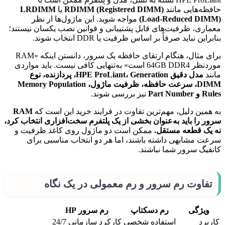
حافظه‌هایی مانند
RDIMM (Registered DIMM)
یا
LRDIMM
(Load-Reduced DIMM)
مواجه شوید. این ماژول‌ها از نظر
معماری، ظرفیت‌های قابل پشتیبانی و قوانین نصب یکسان نیستند؛
بنابراین نباید صرفاً بر اساس ظرفیت یا DDR انتخاب شوند.
برای مثال، هنگام ارتقای حافظه یک سرور، دانستن اینکه «RAM
موردنظر 64GB DDR4 است» به‌تنهایی کافی نیست. باید مواردی
مانند
مدل دقیق HPE ProLiant، Generation، پردازنده، نوع
DIMM، سرعت حافظه، ظرفیت ماژول، Memory Population
Rules و Part Number
نیز بررسی شوند.
به همین دلیل، مهم‌ترین تفاوت در فرایند خرید این است که
RAM
سرور را باید به‌عنوان بخشی از یک پلتفرم سخت‌افزاری انتخاب کرد،
نه یک قطعه مستقل.
ممکن است دو ماژول روی کاغذ ظرفیت و
سرعت مشابهی داشته باشند، اما هر دو انتخاب مناسبی برای
کانفیگ سرور شما نباشند.
تفاوت رم سرور و رم معمولی در یک نگاه
ویژگی
رم دسکتاپ
رم سرور HP
کاربرد
استفاده شخصی
کارکرد سازمانی 24/7