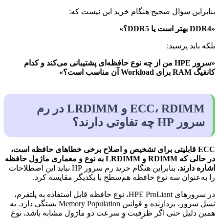
بنابراین سؤال صحیح هنگام خرید این نیست که:
«DDR4 بهتر است یا DDR5؟»
بلکه باید پرسید:
«سرور HPE من از چه نوع حافظه‌ای پشتیبانی می‌کند و کدام
کانفیگ RAM برای Workload آن مناسب است؟»
ECC، RDIMM و LRDIMM در رم
سرور HP چه تفاوتی دارند؟
ECC قابلیتی برای تشخیص و اصلاح برخی خطاهای حافظه است،
در حالی که RDIMM و LRDIMM به نوع و معماری ماژول حافظه
اشاره دارند.
بنابراین هنگام خرید رم سرور HP نباید این اصطلاحات
را به‌عنوان سه نوع حافظه هم‌سطح با یکدیگر مقایسه کرد.
در سرورهای HPE ProLiant، نوع حافظه قابل استفاده به پلتفرم،
نسل سرور، پردازنده و قوانین Memory Population بستگی دارد. به
همین دلیل حتی اگر ظرفیت و سرعت دو ماژول مشابه باشد، نوع