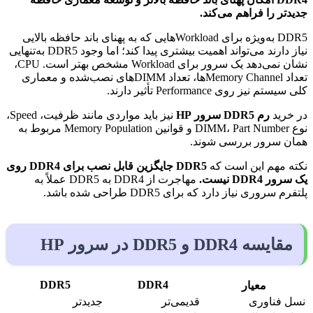
جدیدتر را فراهم می‌کند.
DDR5 به‌ویژه برای Workloadهایی که به پهنای باند حافظه بالایی
نیاز دارند می‌تواند اهمیت بیشتری پیدا کند؛ اما وجود DDR5 به‌تنهایی
نشان نمی‌دهد یک سرور برای Workload مشخص بهتر است. CPU،
تعداد Memory Channelها، تعداد DIMMهای نصب‌شده و معماری
کلی سیستم نیز روی Performance تأثیر دارند.
در خرید
رم DDR5 سرور HP
نیز باید مواردی مانند ظرفیت، Speed،
نوع DIMM، Part Number و قوانین Memory Population مربوط به
همان سرور بررسی شوند.
نکته مهم این است که
DDR5 جایگزین قابل نصب برای DDR4 روی
یک سرور DDR4 نیست.
مهاجرت از DDR4 به DDR5 عملاً به
پلتفرم سروری نیاز دارد که برای DDR5 طراحی شده باشد.
مقایسه DDR4 و DDR5 در سرور HP
DDR5
DDR4
معیار
نسل فناوری
قدیمی‌تر
جدیدتر