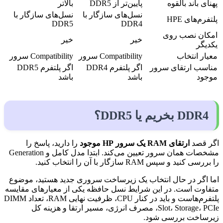
پهنای باند بالقوه
پایین‌تر از DDR5
بالاتر
نسل‌های سازگار با
نسل‌های سازگار با
پلتفرم‌های HPE
DDR5
DDR4
امکان نصب روی
خیر
خیر
یکدیگر
معیار انتخاب
Compatibility سرور
Compatibility سرور
مناسب ارتقای سرور
اگر پلتفرم DDR4
اگر پلتفرم DDR5
موجود
باشد
باشد
DDR4 بخریم یا DDR5؟
اگر قصد
ارتقای RAM یک سرور HP موجود
را دارید، پاسخ را
مشخصات همان سرور تعیین می‌کند. ابتدا مدل کامل و Generation
را بررسی کنید و سپس RAM سازگار با آن را انتخاب کنید.
اما اگر در حال انتخاب یک زیرساخت سروری جدید هستید، موضوع
متفاوت است. در این شرایط نسل حافظه یکی از معیارهای مقایسه
پلتفرم‌هاست و باید در کنار CPU، ظرفیت نهایی RAM، تعداد DIMM
Slot، Storage، PCIe، مصرف انرژی، مسیر ارتقا و هزینه کل
زیرساخت بررسی شود.