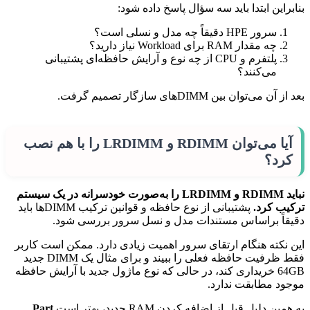
بنابراین ابتدا باید سه سؤال پاسخ داده شود:
سرور HPE دقیقاً چه مدل و نسلی است؟
چه مقدار RAM برای Workload نیاز دارید؟
پلتفرم و CPU از چه نوع و آرایش حافظه‌ای پشتیبانی
می‌کنند؟
بعد از آن می‌توان بین DIMMهای سازگار تصمیم گرفت.
آیا می‌توان RDIMM و LRDIMM را با هم نصب
کرد؟
نباید RDIMM و LRDIMM را به‌صورت خودسرانه در یک سیستم
ترکیب کرد.
پشتیبانی از نوع حافظه و قوانین ترکیب DIMMها باید
دقیقاً براساس مستندات مدل و نسل سرور بررسی شود.
این نکته هنگام ارتقای سرور اهمیت زیادی دارد. ممکن است کاربر
فقط ظرفیت حافظه فعلی را ببیند و برای مثال یک DIMM جدید
64GB خریداری کند، در حالی که نوع ماژول جدید با آرایش حافظه
موجود مطابقت ندارد.
به همین دلیل قبل از اضافه کردن RAM جدید، بهتر است
Part