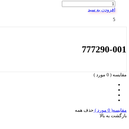
افزودن به سبد
5
777290-001
مقایسه (
0
مورد )
مقایسه(
0
مورد )
حذف همه
بازگشت به بالا