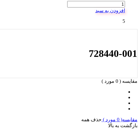
افزودن به سبد
5
728440-001
مقایسه (
0
مورد )
مقایسه(
0
مورد )
حذف همه
بازگشت به بالا