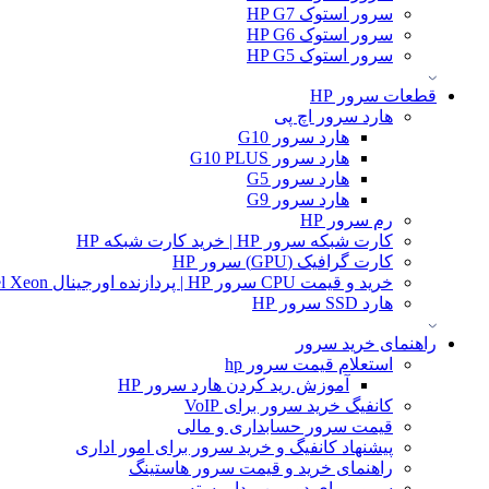
سرور استوک HP G7
سرور استوک HP G6
سرور استوک HP G5
قطعات سرور HP
هارد سرور اچ پی
هارد سرور G10
هارد سرور G10 PLUS
هارد سرور G5
هارد سرور G9
رم سرور HP
کارت شبکه سرور HP | خرید کارت شبکه HP
کارت گرافیک (GPU) سرور HP
خرید و قیمت CPU سرور HP | پردازنده اورجینال Intel Xeon و AMD EPYC
هارد SSD سرور HP
راهنمای خرید سرور
استعلام قیمت سرور hp
آموزش ريد كردن هارد سرور HP
کانفیگ خرید سرور برای VoIP
قیمت سرور حسابداری و مالی
پیشنهاد کانفیگ و خرید سرور برای امور اداری
راهنمای خرید و قیمت سرور هاستینگ
سرور برای دوربین مدار بسته