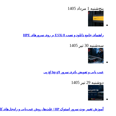
پنج‌شنبه 1 مرداد 1405
راهنمای جامع دانلود و نصب ESXi 8 بر روی سرورهای HPE
سه‌شنبه 30 تیر 1405
عیب یابی و تعویض باتری سرور hp g9 اچ پی
دوشنبه 29 تیر 1405
آموزش تغییر بوت سرور استوک HP | علت‌ها، روش عیب‌یابی و راه‌حل‌های کاربردی