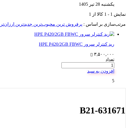
یکشنبه 28 تیر 1405
نمایش
1
-
1
کالا از
1
مرتب‌سازی بر اساس :
پرفروش ترین
محبوب‌ترین
جدیدترین
ارزان‌تر
رید کنترلر سرور HPE P420/2GB FBWC
۳,۵۰۰,۰۰۰
تعداد
افزودن به سبد
5
631671-B21