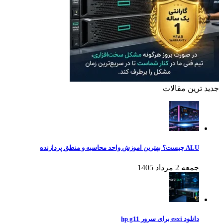
جدید ترین مقالات
ALU چیست؟ بهترین اموزش واحد محاسبه و منطق پردازنده
جمعه 2 مرداد 1405
دانلود esxi برای سرور hp g11