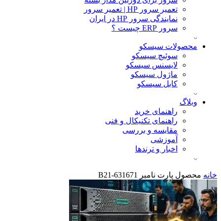
تعمیر سرور HP | تعمیر سرور
نمایندگی سرور HP در ایران
سرور ERP چیست ؟
محصولات سیسکو
سوئیچ سیسکو
لایسنس سیسکو
ماژول سیسکو
کابل سیسکو
وبلاگ
راهنمای خرید
راهنمای تکنیکال و فنی
مقایسه و بررسی
آموزشی
اخبار و ترندها
خانه
محصول پارت نامبر
631671-B21