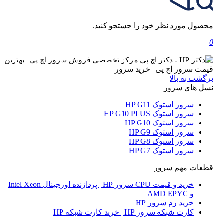
محصول مورد نظر خود را جستجو کنید.
0
برگشت به بالا
نسل های سرور
سرور استوک HP G11
سرور استوک HP G10 PLUS
سرور استوک HP G10
سرور استوک HP G9
سرور استوک HP G8
سرور استوک HP G7
قطعات مهم سرور
خرید و قیمت CPU سرور HP | پردازنده اورجینال Intel Xeon
و AMD EPYC
خرید رم سرور HP
کارت شبکه سرور HP | خرید کارت شبکه HP