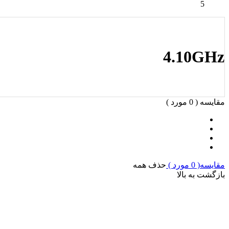
5
4.10GHz
مقایسه (
0
مورد )
مقایسه(
0
مورد )
حذف همه
بازگشت به بالا