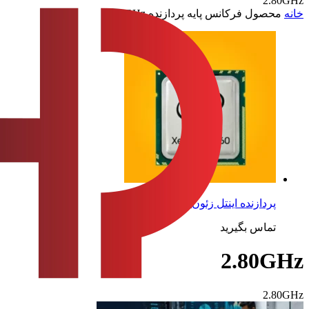
2.80GHz
خانه
محصول فرکانس پایه پردازنده
2.80GHz
پردازنده اینتل زئون مدل X5560
تماس بگیرید
2.80GHz
2.80GHz