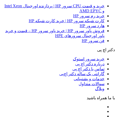
خرید و قیمت CPU سرور HP | پردازنده اورجینال Intel Xeon
و AMD EPYC
خرید رم سرور HP
کارت شبکه سرور HP | خرید کارت شبکه HP
هارد سرور HP
فروش پاور سرور HP | خرید پاور سرور HP – قیمت و خرید
پاور اورجینال سرورهای HPE
فن سرور HP
دکتر اچ پی
خرید سرور استوک
درباره دکتر اچ پی
تماس با دکتر اچ پی
گارانتی یک ساله دکتر اچ‌پی
خدمات و پشتیبانی
سوالات متداول
وبلاگ
با ما همراه باشید