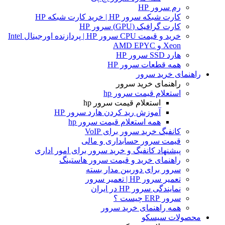
رم سرور HP
کارت شبکه سرور HP | خرید کارت شبکه HP
کارت گرافیک (GPU) سرور HP
خرید و قیمت CPU سرور HP | پردازنده اورجینال Intel
Xeon و AMD EPYC
هارد SSD سرور HP
همه قطعات سرور HP
راهنمای خرید سرور
راهنمای خرید سرور
استعلام قیمت سرور hp
استعلام قیمت سرور hp
آموزش ريد كردن هارد سرور HP
همه استعلام قیمت سرور hp
کانفیگ خرید سرور برای VoIP
قیمت سرور حسابداری و مالی
پیشنهاد کانفیگ و خرید سرور برای امور اداری
راهنمای خرید و قیمت سرور هاستینگ
سرور برای دوربین مدار بسته
تعمیر سرور HP | تعمیر سرور
نمایندگی سرور HP در ایران
سرور ERP چیست ؟
همه راهنمای خرید سرور
محصولات سیسکو