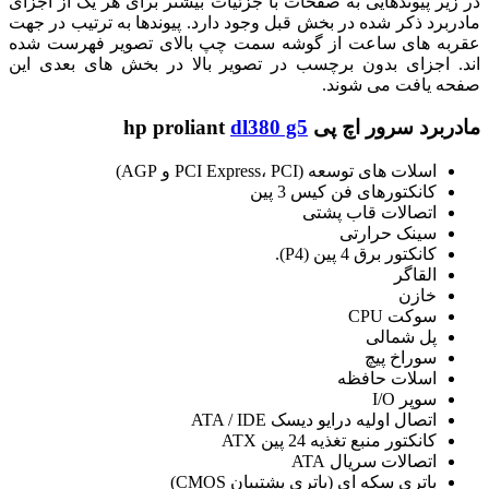
در زیر پیوندهایی به صفحات با جزئیات بیشتر برای هر یک از اجزای
مادربرد ذکر شده در بخش قبل وجود دارد. پیوندها به ترتیب در جهت
عقربه های ساعت از گوشه سمت چپ بالای تصویر فهرست شده
اند. اجزای بدون برچسب در تصویر بالا در بخش های بعدی این
صفحه یافت می شوند.
مادربرد سرور اچ پی hp proliant
dl380 g5
اسلات های توسعه (PCI Express، PCI و AGP)
کانکتورهای فن کیس 3 پین
اتصالات قاب پشتی
سینک حرارتی
کانکتور برق 4 پین (P4).
القاگر
خازن
سوکت CPU
پل شمالی
سوراخ پیچ
اسلات حافظه
سوپر I/O
اتصال اولیه درایو دیسک ATA / IDE
کانکتور منبع تغذیه 24 پین ATX
اتصالات سریال ATA
باتری سکه ای (باتری پشتیبان CMOS)