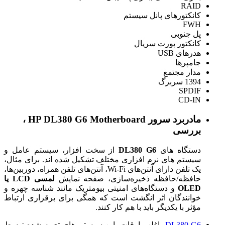
RAID
کانکتورهای پانل سیستم
FWH
پل جنوبی
کانکتور پورت سریال
هدرهای USB
جامپرها
مدار مجتمع
1394 سربرگ
SPDIF
CD-IN
مادربرد سرور HP DL380 G6 Motherboard ،
بررسی
دستگاه های
DL380 G6
از سخت افزار، سیستم عامل و
سیستم های نرم افزاری مختلف تشکیل شده اند. برای مثال،
یک تلفن دارای آنتن‌های Wi-Fi، آنتن‌های تلفن همراه، دوربین‌ها،
حافظه/حافظه ذخیره‌سازی، صفحه نمایش
لمسی LCD یا
OLED
و دستگاه‌های امنیتی بیومتریک مانند شناسه چهره و
خوانندگان اثر انگشت است که همگی برای برقراری ارتباط
مؤثر با یکدیگر باید با هم کار کنند.
DL380 G6
اغلب اوقات، این سیستم های تعبیه شده توسط