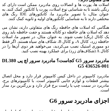
اسلات ها، پورت ها و اتصالات روی مادربرد ممکن است دارای کد
رنگی باشند تا به شناسایی نوع اسلات، پورت یا کانکتور کمک کنند. به
عنوان مثال، با تصویر مادربرد ما، کانکتورهای IDE رنگ های
مختلفی دارند تا به شناسایی کانکتورهای اولیه و ثانویه کمک کنند.
هنگامی که اسلات های حافظه رنگ های متفاوتی دارند، نشان می
دهد که اسلات های حافظه دو کاناله هستند و جفت حافظه باید روی
یک کانال (رنگ) نصب شوند. به عنوان مثال، در تصویر ما، اسلات
حافظه زرد، کانال A، و کانال B، شکاف های سیاه هستند. اگر فقط
دو مموری استیک نصب می‌کردید، می‌خواهید هر دوی آن‌ها را در
کانال A (شکاف‌های زرد) برای عملکرد بهینه نصب کنید.
مادربرد سرور G5 کجاست؟
مادربرد سرور اچ پی DL380
G5 436526-001
مادربرد کامپیوتر در داخل کیس کامپیوتر قرار دارد و محل اتصال
بیشتر قطعات و لوازم جانبی کامپیوتر است. با کامپیوترهای برج،
مادربرد در سمت چپ یا راست برج قرار دارد و بزرگترین برد مدار
است.
اجزای مادربرد سرور G6