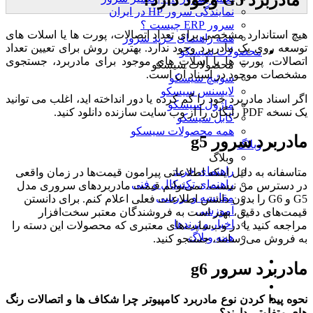
نمایندگی سرور HP در ایران
سرور ERP چیست ؟
هیچ استاندارد مشخصی برای تعداد اتصالات، پورت ها یا اسلات های
همه راهنمای خرید سرور
توسعه روی یک مادربرد وجود ندارد. بهترین روش برای تعیین تعداد
محصولات سیسکو
اتصالات، پورت ها یا اسلات های موجود برای مادربرد، جستجوی
محصولات سیسکو
مشخصات موجود در اسناد آن است.
سوئیچ سیسکو
لایسنس سیسکو
اگر اسناد مادربرد خود را گم کرده یا دور انداخته اید، اغلب می توانید
ماژول سیسکو
یک نسخه PDF رایگان را از وب سایت سازنده دانلود کنید.
کابل سیسکو
همه محصولات سیسکو
مادربرد سرور g5
وبلاگ
وبلاگ
راهنمای خرید
متاسفانه به دلیل اینکه اطلاعاتی پیرامون قیمت‌ها در زمان واقعی
راهنمای تکنیکال و فنی
در دسترس من نیست، نمی‌توانم قیمت مادربردهای سروری مدل
مقایسه و بررسی
G5 و G6 را بدون داشتن اطلاعات فعلی اعلام کنم. برای دانستن
آموزشی
قیمت‌های دقیق، بهتر است به فروشندگان معتبر سخت‌افزار
اخبار و ترندها
مراجعه کنید یا در وب‌سایت‌های معتبری که محصولات این دسته را
همه وبلاگ
به فروش می‌رسانند، جستجو کنید.
مادربرد سرور g6
نحوه پیدا کردن نوع مادربرد کامپیوتر
چرا شکاف ها و اتصالات رنگ
های متفاوتی دارند؟