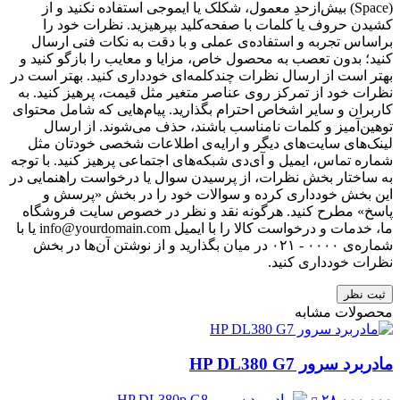
(Space) بیش‌از‌حدِ معمول، شکلک یا ایموجی استفاده نکنید و از
کشیدن حروف یا کلمات با صفحه‌کلید بپرهیزید. نظرات خود را
براساس تجربه و استفاده‌ی عملی و با دقت به نکات فنی ارسال
کنید؛ بدون تعصب به محصول خاص، مزایا و معایب را بازگو کنید و
بهتر است از ارسال نظرات چندکلمه‌‌ای خودداری کنید. بهتر است در
نظرات خود از تمرکز روی عناصر متغیر مثل قیمت، پرهیز کنید. به
کاربران و سایر اشخاص احترام بگذارید. پیام‌هایی که شامل محتوای
توهین‌آمیز و کلمات نامناسب باشند، حذف می‌شوند. از ارسال
لینک‌های سایت‌های دیگر و ارایه‌ی اطلاعات شخصی خودتان مثل
شماره تماس، ایمیل و آی‌دی شبکه‌های اجتماعی پرهیز کنید. با توجه
به ساختار بخش نظرات، از پرسیدن سوال یا درخواست راهنمایی در
این بخش خودداری کرده و سوالات خود را در بخش «پرسش و
پاسخ» مطرح کنید. هرگونه نقد و نظر در خصوص سایت فروشگاه
ما، خدمات و درخواست کالا را با ایمیل info@yourdomain.com یا با
شماره‌ی ۰۰۰۰ - ۰۲۱ در میان بگذارید و از نوشتن آن‌ها در بخش
نظرات خودداری کنید.
ثبت نظر
محصولات مشابه
مادربرد سرور HP DL380 G7
۲۸,۰۰۰,۰۰۰