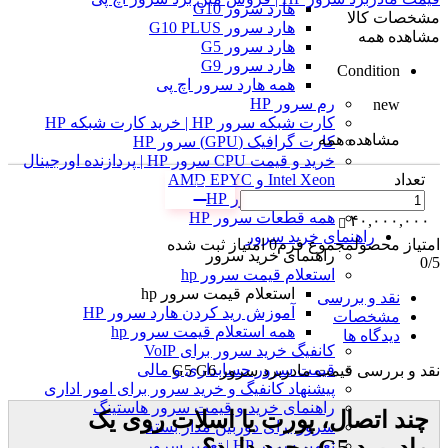
هارد سرور G10
مشخصات کالا
هارد سرور G10 PLUS
مشاهده همه
هارد سرور G5
هارد سرور G9
Condition
همه هارد سرور اچ پی
رم سرور HP
new
کارت شبکه سرور HP | خرید کارت شبکه HP
مشاهده همه
کارت گرافیک (GPU) سرور HP
خرید و قیمت CPU سرور HP | پردازنده اورجینال
تعداد
Intel Xeon و AMD EPYC
هارد SSD سرور HP
همه قطعات سرور HP
۴۰,۰۰۰,۰۰۰
راهنمای خرید سرور
امتیاز محصول
مجموع فرم
0
امتیاز ثبت شده
راهنمای خرید سرور
0
/5
استعلام قیمت سرور hp
استعلام قیمت سرور hp
نقد و بررسی
آموزش ريد كردن هارد سرور HP
مشخصات
همه استعلام قیمت سرور hp
دیدگاه ها
کانفیگ خرید سرور برای VoIP
قیمت سرور حسابداری و مالی
نقد و بررسی
قیمت مادربرد سرور G5 G6
پیشنهاد کانفیگ و خرید سرور برای امور اداری
راهنمای خرید و قیمت سرور هاستینگ
چند اتصال، پورت یا اسلات روی یک
سرور برای دوربین مدار بسته
مادربرد G5 وجود دارد؟
تعمیر سرور HP | تعمیر سرور