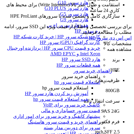
هارد سرور G10
استقامت و طول عمر بالا (Write Intensive) برای محیط های
هارد سرور G10 PLUS
کاری 24 ساعته
هارد سرور G5
سازگاری کامل و تضمین شده با سرورهای HPE ProLiant
هارد سرور G9
همه هارد سرور اچ پی
برای بررسی تخصصی و اطلاع از قیمت ویژه این SSD سرور، ادامه
رم سرور HP
مطلب را مطالعه فرمایید.
کارت شبکه سرور HP | خرید کارت شبکه HP
اس اس دی سرور HP
کارت گرافیک (GPU) سرور HP
مشخصات کالا
خرید و قیمت CPU سرور HP | پردازنده اورجینال
مشاهده همه
Intel Xeon و AMD EPYC
هارد SSD سرور HP
برند
همه قطعات سرور HP
HPE
راهنمای خرید سرور
راهنمای خرید سرور
ظرفیت هارد
استعلام قیمت سرور hp
استعلام قیمت سرور hp
800GB
آموزش ريد كردن هارد سرور HP
همه استعلام قیمت سرور hp
سرعت انتقال داده
کانفیگ خرید سرور برای VoIP
قیمت سرور حسابداری و مالی
SAS 24G
پیشنهاد کانفیگ و خرید سرور برای امور اداری
فرم فکتور
راهنمای خرید و قیمت سرور هاستینگ
سرور برای دوربین مدار بسته
2.5 inch SFF
تعمیر سرور HP | تعمیر سرور