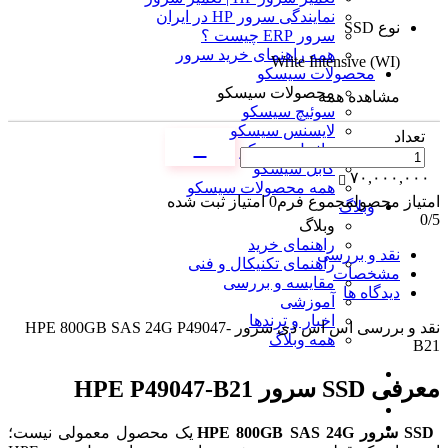
نمایندگی سرور HP در ایران
نوع SSD
سرور ERP چیست ؟
همه راهنمای خرید سرور
Write Intensive (WI)
محصولات سیسکو
محصولات سیسکو
مشاهده همه
سوئیچ سیسکو
لایسنس سیسکو
تعداد
ماژول سیسکو
کابل سیسکو
۷۰,۰۰۰,۰۰۰
همه محصولات سیسکو
امتیاز محصول
مجموع فرم
0
امتیاز ثبت شده
وبلاگ
0
/5
وبلاگ
راهنمای خرید
نقد و بررسی
راهنمای تکنیکال و فنی
مشخصات
مقایسه و بررسی
دیدگاه ها
آموزشی
اخبار و ترندها
نقد و بررسی
اس اس دی سرور HPE 800GB SAS 24G P49047-
همه وبلاگ
B21
معرفی SSD سرور HPE P49047-B21
SSD سرور HPE 800GB SAS 24G
یک محصول معمولی نیست؛