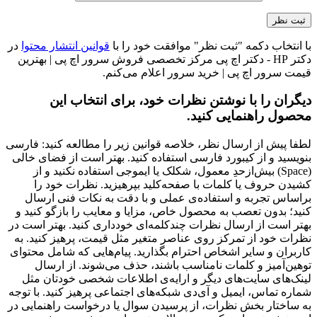
با انتخاب دکمه "ثبت نظر" موافقت خود را با
قوانین انتشار محتوا
در
دکتر HP - دکتر اچ پی مرکز تخصصی فروش سرور اچ پی | بهترین
قیمت سرور اچ پی | خرید سرور اعلام می‌کنم.
دیگران را با نوشتن نظرات خود، برای انتخاب این
محصول راهنمایی کنید.
لطفا پیش از ارسال نظر، خلاصه قوانین زیر را مطالعه کنید: فارسی
بنویسید و از کیبورد فارسی استفاده کنید. بهتر است از فضای خالی
(Space) بیش‌از‌حدِ معمول، شکلک یا ایموجی استفاده نکنید و از
کشیدن حروف یا کلمات با صفحه‌کلید بپرهیزید. نظرات خود را
براساس تجربه و استفاده‌ی عملی و با دقت به نکات فنی ارسال
کنید؛ بدون تعصب به محصول خاص، مزایا و معایب را بازگو کنید و
بهتر است از ارسال نظرات چندکلمه‌‌ای خودداری کنید. بهتر است در
نظرات خود از تمرکز روی عناصر متغیر مثل قیمت، پرهیز کنید. به
کاربران و سایر اشخاص احترام بگذارید. پیام‌هایی که شامل محتوای
توهین‌آمیز و کلمات نامناسب باشند، حذف می‌شوند. از ارسال
لینک‌های سایت‌های دیگر و ارایه‌ی اطلاعات شخصی خودتان مثل
شماره تماس، ایمیل و آی‌دی شبکه‌های اجتماعی پرهیز کنید. با توجه
به ساختار بخش نظرات، از پرسیدن سوال یا درخواست راهنمایی در