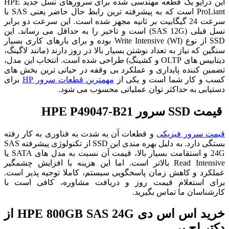
این درایو یک قطعه مهندسی شده برای سرورهای نسل جدید HPE
ProLiant است که به پیشرفته ترین رابط حال حاضر یعنی SAS با
سرعت 24 گیگابیت بر ثانیه مجهز شده است. این سرعت دو برابر
نسل قبلی (SAS 12G) است و تاخیر را به حداقل می‌ رساند. این
SSD از نوع Write Intensive (WI) بوده و برای بارهای کاری بسیار
سنگین که نیاز به تعداد نوشتن بسیار بالا در روز دارند (مانند لاگینگ،
دیتابیس های OLTP و کشینگ) طراحی شده است. انتخاب این مدل،
تضمین کننده پایداری و عملکرد بی وقفه در حیاتی ترین بخش های
کسب و کار شما است و یکی از
مهمترین قطعات سرور HP
برای
دستیابی به حداکثر توان عملیاتی محسوب می‌ شود.
قیمت SSD سرور HPE P49047-B21
قیمت سرور فیزیکی
و قطعات آن به شدت به فناوری به کار رفته
بستگی دارد. به دلیل بهره مندی این SSD از تکنولوژی پیشرفته SAS
24G و استقامت بسیار بالا، قیمت آن نسبت به مدل های SATA یا
Read Intensive بالاتر است. اما این هزینه با افزایش چشمگیر
عملکرد و کاهش زمان پاسخگویی سیستم، کاملا توجیه پذیر است.
برای استعلام قیمت روز و دریافت مشاوره، کافی است با
کارشناسان ما تماس بگیرید.
خرید اس اس دی HPE 800GB SAS 24G از
دکتر اچ پی