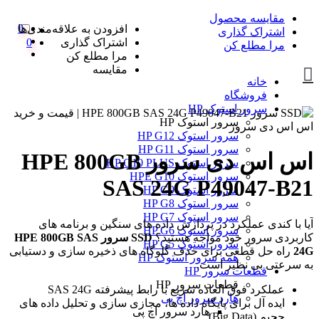
مقایسه محصول
0
افزودن به علاقه‌مندی‌ها
اشتراک گذاری
اشتراک گذاری
0
مرا مطلع کن
مرا مطلع کن
مقایسه
خانه
فروشگاه
سرور استوک HP
سرور استوک HP
سرور استوک HP G12
سرور استوک HP G11
اس اس دی سرور HPE 800GB
سرور استوک HP G10 PLUS
سرور استوک HPE G10
SAS 24G P49047-B21
سرور استوک HP G9
سرور استوک HP G8
سرور استوک HP G7
آیا با کندی عملکرد در پردازش داده های سنگین و برنامه های
سرور استوک HP G6
کاربردی سرور خود مواجه هستید؟
SSD سرور HPE 800GB SAS
سرور استوک HP G5
24G
راه حل قطعی برای حذف گلوگاه های ذخیره سازی و دستیابی
همه سرور استوک HP
به سرعتی بی نظیر است.
قطعات سرور HP
قطعات سرور HP
عملکرد فوق العاده سریع با رابط پیشرفته SAS 24G
هارد سرور اچ پی
ایده آل برای پایگاه داده ها، مجازی سازی و تحلیل داده های
هارد سرور اچ پی
حجیم (Big Data)