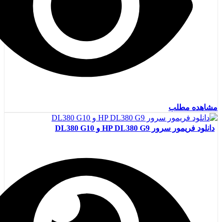
مشاهده مطلب
دانلود فریمور سرور HP DL380 G9 و DL380 G10