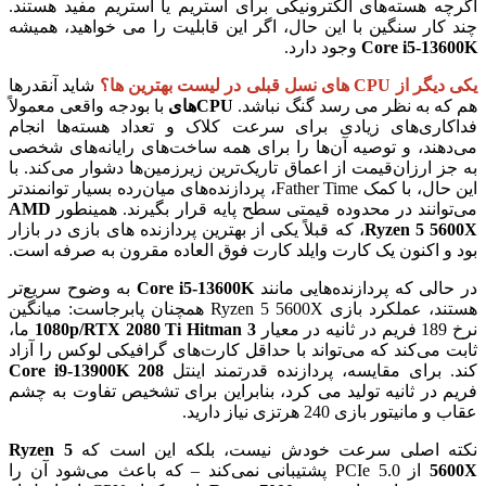
اگرچه هسته‌های الکترونیکی برای استریم یا استریم مفید هستند.
چند کار سنگین با این حال، اگر این قابلیت را می خواهید، همیشه
Core i5-13600K
وجود دارد.
یکی دیگر از CPU های نسل قبلی در لیست بهترین ها؟
شاید آنقدرها
هم که به نظر می رسد گنگ نباشد.
CPUهای
با بودجه واقعی معمولاً
فداکاری‌های زیادی برای سرعت کلاک و تعداد هسته‌ها انجام
می‌دهند، و توصیه آن‌ها را برای همه ساخت‌های رایانه‌های شخصی
به جز ارزان‌قیمت از اعماق تاریک‌ترین زیرزمین‌ها دشوار می‌کند. با
این حال، با کمک Father Time، پردازنده‌های میان‌رده بسیار توانمندتر
می‌توانند در محدوده قیمتی سطح پایه قرار بگیرند. همینطور
AMD
Ryzen 5 5600X
، که قبلاً یکی از بهترین پردازنده های بازی در بازار
بود و اکنون یک کارت وایلد کارت فوق العاده مقرون به صرفه است.
در حالی که پردازنده‌هایی مانند
Core i5-13600K
به وضوح سریع‌تر
هستند، عملکرد بازی Ryzen 5 5600X همچنان پابرجاست: میانگین
نرخ 189 فریم در ثانیه در معیار
1080p/RTX 2080 Ti Hitman 3
ما،
ثابت می‌کند که می‌تواند با حداقل کارت‌های گرافیکی لوکس را آزاد
کند. برای مقایسه، پردازنده قدرتمند اینتل
Core i9-13900K 208
فریم در ثانیه تولید می کرد، بنابراین برای تشخیص تفاوت به چشم
عقاب و مانیتور بازی 240 هرتزی نیاز دارید.
نکته اصلی سرعت خودش نیست، بلکه این است که
Ryzen 5
5600X
از PCIe 5.0 پشتیبانی نمی‌کند – که باعث می‌شود آن را