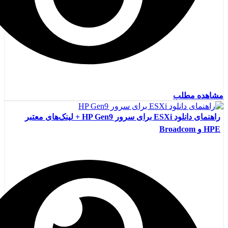
مشاهده مطلب
راهنمای دانلود ESXi برای سرور HP Gen9 + لینک‌های معتبر
HPE و Broadcom