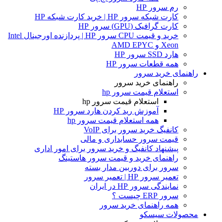
رم سرور HP
کارت شبکه سرور HP | خرید کارت شبکه HP
کارت گرافیک (GPU) سرور HP
خرید و قیمت CPU سرور HP | پردازنده اورجینال Intel
Xeon و AMD EPYC
هارد SSD سرور HP
همه قطعات سرور HP
راهنمای خرید سرور
راهنمای خرید سرور
استعلام قیمت سرور hp
استعلام قیمت سرور hp
آموزش ريد كردن هارد سرور HP
همه استعلام قیمت سرور hp
کانفیگ خرید سرور برای VoIP
قیمت سرور حسابداری و مالی
پیشنهاد کانفیگ و خرید سرور برای امور اداری
راهنمای خرید و قیمت سرور هاستینگ
سرور برای دوربین مدار بسته
تعمیر سرور HP | تعمیر سرور
نمایندگی سرور HP در ایران
سرور ERP چیست ؟
همه راهنمای خرید سرور
محصولات سیسکو