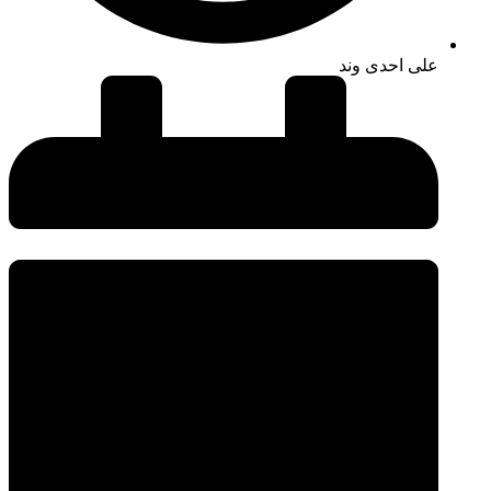
علی احدی وند