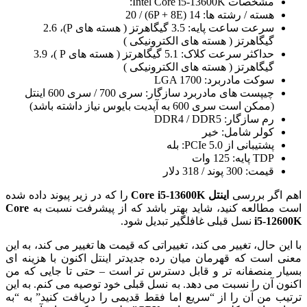
مشخصات Intel Core i5-13600K:
هسته / رشته ها: 14 (6P + 8E) / 20
سرعت ساعت پایه: 3.5 گیگاهرتز ( هسته های P)، 2.6
گیگاهرتز ( هسته های الکترونیکی )
حداکثر سرعت کلاک: 5.1 گیگاهرتز ( هسته های P )، 3.9
گیگاهرتز ( هسته های الکترونیکی )
سوکت مادربرد: LGA 1700
چیپست های مادربرد سازگار: سری 700 / سری 600 اینتل
(ممکن است سری 600 به آپدیت بایوس نیاز داشته باشد)
رم سازگار: DDR4 / DDR5
کولر شامل: خیر
پشتیبانی از PCIe 5.0: بله
TDP پایه: 125 وات
قیمت: 300 پوند / 318 دلار
اهم اگر بررسی
اینتل Core i5-13600K
را که در زیر پیوند داده شده
است مطالعه کنید، شاید بهتر باشد که از پیشرفت نسبت به
Core
i5-12600K
نسل قبلی غافلگیر تبدیل شود.
با این حال، تغییر می کند، تغییراتی که قیمت ها تغییر می کند، به این
معنی است که قهرمان میان رده جدیدتر اینتل اکنون با هزینه ای
بسیار منصفانه تر و قابل دسترس تر است – حتی تا جایی که من
اکنون آن را نسبت می دهد. به نسل قبلی خود توصیه می کنم. به این
ترتیب من آن را از “سریع اما فقط قدیمی را دریافت کنید” به “به