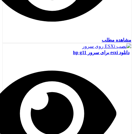
مشاهده مطلب
دانلود esxi برای سرور hp g11