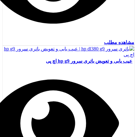
مشاهده مطلب
عیب یابی و تعویض باتری سرور hp g9 اچ پی