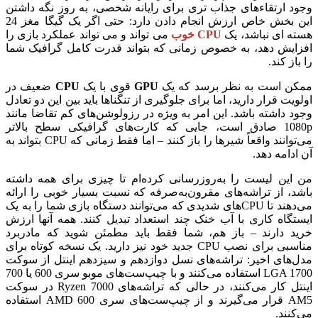
وجود ارتقاءهای جذاب تری برای رایانه شخصی، به روز نگه داشتن
این بخش خاص ارزش انجام دادن دارد: حتی اگر یک گیگا مغز 24
هسته ای نباشد، یک
CPU خوب
می تواند و می تواند عملکرد بازی را
افزایش دهد، به خصوص زمانی که بتواند قدرت کامل گرافیک شما
را باز کند.
ممکن است به نظر برسد که یک
GPU
قوی با یک
CPU
ضعیف در
اولویت قرار دارید، اما برای جلوگیری از تنگناها باید بین این دو تعادل
وجود داشته باشد. این امر به ویژه در رزولوشن‌های کم تقاضا مانند
1080p صادق است، جایی که کارت‌های گرافیکی سطح بالاتر
می‌توانند واقعاً شیرها را باز کنند – اما فقط زمانی که CPU بتواند به
آن ادامه دهد.
من این لیست را به‌روزرسانی کرده‌ام تا چیزی برای همه داشته
باشد، از تراشه‌های مقرون‌به‌صرفه که نسبت بسیار خوبی را ارائه
می‌دهند تا CPU‌های شدیدی که می‌توانند دستگاه بازی شما را به یک
ایستگاه کاری با آب خنک چند استعداد تبدیل کنند. همه آنها ارزش
خرید دارند – باز هم، شما فقط باید مطمئن شوید که مادربرد
مناسبی برای نصب CPU جدید خود نیز دارید. یک نسخه کوتاه برای
مدل‌های اخیر: تراشه‌های نسل دوازدهم و سیزدهم اینتل از سوکت
LGA 1700 استفاده می‌کنند و با چیپ‌ست‌های موبو سری 600 یا 700
اینتل کار می‌کنند، در حالی که تراشه‌های Ryzen 7000 در سوکت
AM5 قرار می‌گیرند و از چیپ‌ست‌های سری 600 AMD استفاده
می‌کنند.