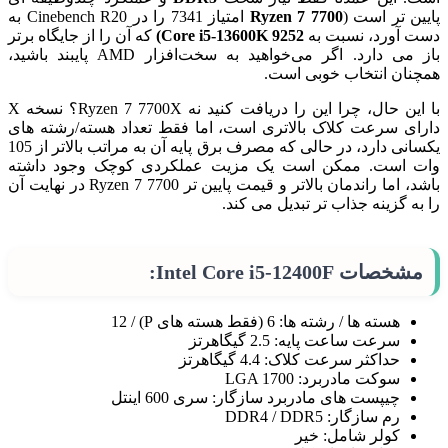
پایین تر است (
Ryzen 7 7700
امتیاز 7341 را در Cinebench R20 به
دست آورد، نسبت به
Core i5-13600K 9252)
که آن را از جایگاه برتر
باز می دارد. اگر می‌خواهید به سخت‌افزار AMD پایبند باشید،
همچنان انتخاب خوبی است.
با این حال، چرا این را دریافت کنید نه Ryzen 7 7700X؟ نسخه X
دارای سرعت کلاک بالاتری است، اما فقط تعداد هسته/رشته های
یکسانی دارد، در حالی که مصرف برق پایه آن به مراتب بالاتر از 105
وات است. ممکن است یک مزیت عملکردی کوچک وجود داشته
باشد، اما راندمان بالاتر و قیمت پایین تر Ryzen 7 7700 در نهایت آن
را به گزینه جذاب تر تبدیل می کند.
مشخصات Intel Core i5-12400F:
هسته ها / رشته ها: 6 (فقط هسته های P) / 12
سرعت ساعت پایه: 2.5 گیگاهرتز
حداکثر سرعت کلاک: 4.4 گیگاهرتز
سوکت مادربرد: LGA 1700
چیپست های مادربرد سازگار: سری 600 اینتل
رم سازگار: DDR4 / DDR5
کولر شامل: خیر