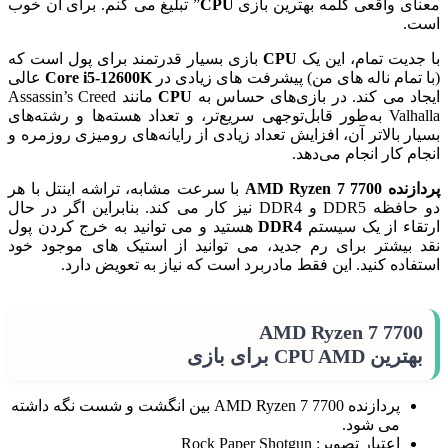
معنای واقعی کلمه بهترین بازی
CPU
” تبلیغ می کنم. برای آن خوب
است.
با جدیت تمام، این یک
CPU
بازی بسیار قدرتمند برای پول است که
(با تمام ناله های من) پیشرفت های زیادی در
Core i5-12600K
عالی
ایجاد می کند. در بازی‌های حساس به
CPU
مانند Assassin’s Creed
Valhalla به‌طور قابل‌توجهی سریع‌تر، و تعداد هسته‌ها و رشته‌های
بسیار بالاتر آن، افزایش تعداد زیادی از رایانه‌های رومیزی روزمره و
انجام کار انجام می‌دهد.
پردازنده AMD Ryzen 7 7700
با سرعت مشابه، تراشه اینتل با هر
دو حافظه DDR5 و DDR4 نیز کار می کند. بنابراین اگر در حال
ارتقاء از یک سیستم
DDR4
هستید و می توانید به خرج کردن پول
نقد بیشتر برای رم جدید، می توانید از استیک های موجود خود
استفاده کنید. این فقط مادربرد است که نیاز به تعویض دارد.
AMD Ryzen 7 7700
بهترین CPU AMD برای بازی
پردازنده AMD Ryzen 7 7700 بین انگشت و شست نگه داشته
می شود.
اعتبار تصویر: Rock Paper Shotgun