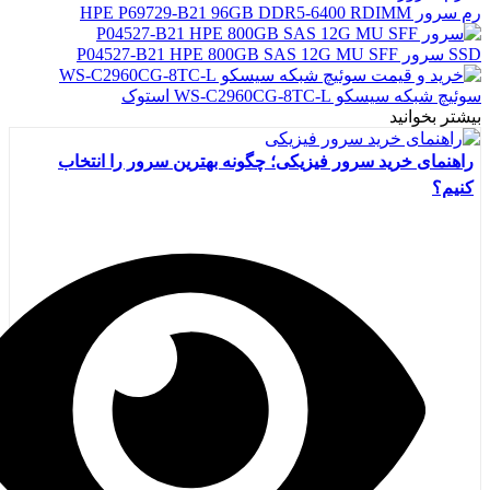
رم سرور HPE P69729-B21 96GB DDR5-6400 RDIMM
SSD سرور P04527-B21 HPE 800GB SAS 12G MU SFF
سوئیچ شبکه سیسکو WS-C2960CG-8TC-L استوک
بیشتر بخوانید
راهنمای خرید سرور فیزیکی؛ چگونه بهترین سرور را انتخاب
کنیم؟