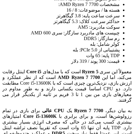
مشخصات AMD Ryzen 7 7700:
هسته ها / موضوعات: 8 / 16
سرعت ساعت پایه: 3.8 گیگاهرتز
حداکثر سرعت کلاک: 5.3 گیگاهرتز
سوکت مادربرد: AM5
چیپست های مادربرد سازگار: سری AMD 600
رم سازگار: DDR5
کولر شامل: بله
پشتیبانی از PCIe 5.0: بله
TDP پایه: 65 وات
قیمت: 300 پوند / 319 دلار
معمولاً این سری
Ryzen 5
است که با مدل‌های
Core i5
اینتل رقابت
می‌کند، اما این
AMD Ryzen 7 7700
است که از نظر عملکرد و
ارزش بازی، نزدیک‌ترین چیزی است که با Core i5-13600K مطابقت
دارد. دو CPU اساساً قیمت یکسانی دارند و به طور مداوم در
معیارهای بازی من بین 1 تا 3 فریم بر ثانیه از یکدیگر قرار می
گرفتند.
به بیان دیگر،
Ryzen 7 7700
یک
CPU عالی
برای بازی در تمام
رزولوشن‌ها است، و برای برابری با
Core i5-13600K
امتیازهای
بیشتری کسب می‌کند در حالی که مصرف انرژی بسیار بیشتری
دارد. TDP پایه آن تنها 65 وات است که تقریباً نصف تراشه اینتل
است. این عمدتا فقط نیاز سخت
DDR5
و عملکرد چندوظیفه ای