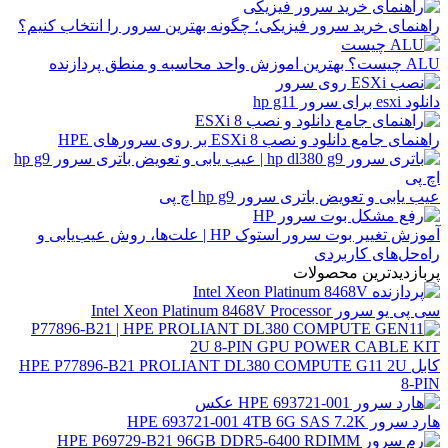
راهنمای خرید سرور فیزیکی؛ چگونه بهترین سرور را انتخاب کنیم؟
ALU چیست؟ بهترین اموزش واحد محاسبه و منطق پردازنده
دانلود esxi برای سرور hp g11
راهنمای جامع دانلود و نصب ESXi 8 بر روی سرورهای HPE
عیب یابی و تعویض باتری سرور hp g9 اچ پی
آموزش تغییر بوت سرور استوک HP | علت‌ها، روش عیب‌یابی و
راه‌حل‌های کاربردی
پربازدیدترین محصولات
سی پی یو سرور Intel Xeon Platinum 8468V Processor
کابل HPE P77896-B21 PROLIANT DL380 COMPUTE G11 2U
8-PIN
هارد سرور HPE 693721-001 4TB 6G SAS 7.2K