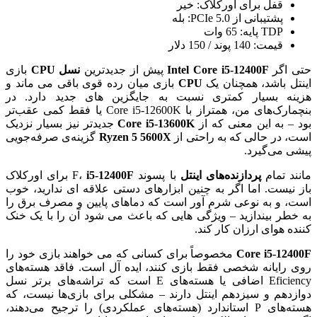
قفل برای اورکلاک: خیر
پشتیبانی از PCIe 5.0: بله
TDP پایه: 65 وات
قیمت: 140 پوند / 150 دلار
حتی اگر
Intel Core i5-12400F
پیش از جدیدترین
نسل CPU
بازی
اینتل باشد، همچنان یک
CPU
بازی میان رده قوی باقی می ماند و
هزینه بسیار کمتری نسبت به جایگزین های جدید دارد. در
بنچمارک‌های من، همتراز با Core i5-12600K یا فقط کمی عقب‌تر
بود – به این معنی که از
Core i5-13600K
جدیدتر نیز بسیار نزدیک
است، در حالی که به راحتی از
Ryzen 5 5600X
گزینه‌ی صرفه‌جویی
پیشی می‌گیرد.
مانند تمام
پردازنده‌های اینتل
با پسوند F،
i5-12400F
برای اورکلاک
باز نیست. اما اگر به چنین ابزارهای دستی علاقه ای ندارید، خوب
است، و به نوعی شرم آور است که دماهای پایین و مصرف برق را
به خطر بیندازید – ویژگی هایی که باعث می شود آن را با یک خنک
کننده هوای ارزان کار کند.
Core i5-12400F
مخصوصاً برای کسانی که می خواهند بازی خود را
روی رایانه شخصی فقط بازی کنند، ایده آل است. فاقد هسته‌های
Eficiency اضافی یا هسته‌های E است که تراشه‌های برتر نسل
دوازدهم و سیزدهم اینتل دارند – مشکلی برای بازی‌ها نیست، که
هسته‌های P استاندارد (هسته‌های عملکردی) را ترجیح می‌دهند،